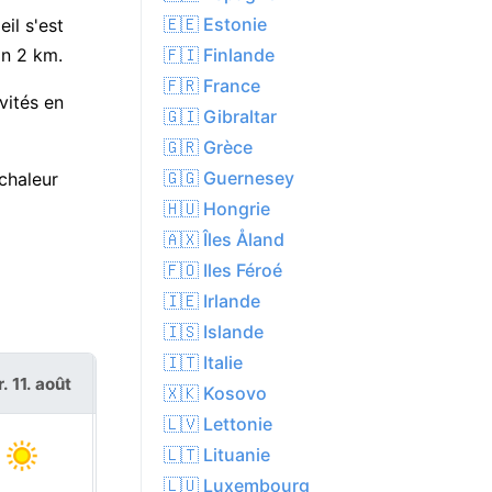
🇪🇪 Estonie
il s'est
🇫🇮 Finlande
on 2 km.
🇫🇷 France
vités en
🇬🇮 Gibraltar
🇬🇷 Grèce
🇬🇬 Guernesey
chaleur
🇭🇺 Hongrie
🇦🇽 Îles Åland
🇫🇴 Iles Féroé
🇮🇪 Irlande
🇮🇸 Islande
🇮🇹 Italie
. 11. août
mer. 12. août
🇽🇰 Kosovo
🇱🇻 Lettonie
🇱🇹 Lituanie
🇱🇺 Luxembourg