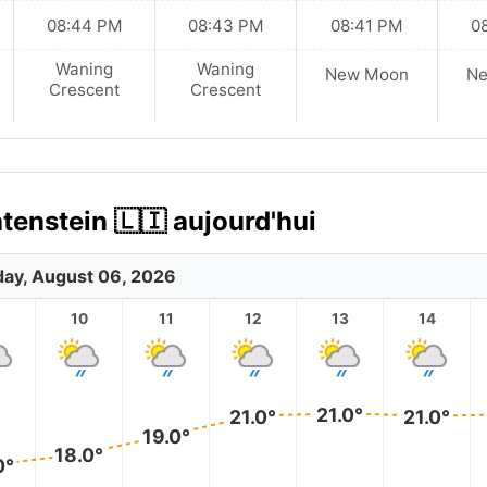
08:44 PM
08:43 PM
08:41 PM
0
Waning
Waning
New Moon
N
Crescent
Crescent
tenstein 🇱🇮 aujourd'hui
ay, August 06, 2026
10
11
12
13
14
21.0°
21.0°
21.0°
19.0°
18.0°
0°