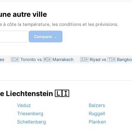
ne autre ville
à côte la température, les conditions et les prévisions.
Comparer →
les
🇨🇦 Toronto vs 🇲🇦 Marrakech
🇸🇦 Riyad vs 🇹🇭 Bangk
e Liechtenstein 🇱🇮
Vaduz
Balzers
Triesenberg
Ruggell
Schellenberg
Planken