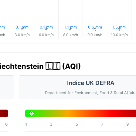
 mm
0.1 mm
0.1 mm
1.1 mm
0.6 mm
1.5 mm
↑
↑
↑
↑
↑
↑
m/h
3.0 km/h
6.0 km/h
8.0 km/h
9.0 km/h
10.0 km/h
Liechtenstein 🇱🇮 (AQI)
Indice UK DEFRA
Department for Environment, Food & Rural Affair
1
6
1
3
5
7
9