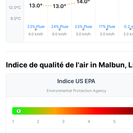
14.0°
13.0°
13.0°
12.0°C
9.0°C
23% Pluie
24% Pluie
23% Pluie
17% Pluie
0.2
↑
↑
↑
↑
6.0 km/h
6.0 km/h
5.0 km/h
3.0 km/h
2.0 k
Indice de qualité de l'air in Malbun, 
Indice US EPA
Environmental Protection Agency
1
1
2
3
4
5