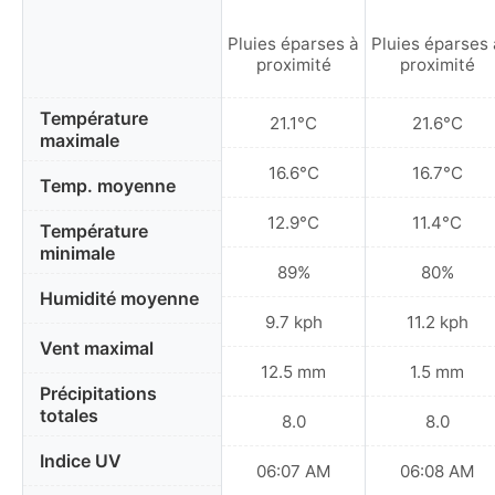
Pluies éparses à
Pluies éparses 
proximité
proximité
Température
21.1°C
21.6°C
maximale
16.6°C
16.7°C
Temp. moyenne
12.9°C
11.4°C
Température
minimale
89%
80%
Humidité moyenne
9.7 kph
11.2 kph
Vent maximal
12.5 mm
1.5 mm
Précipitations
totales
8.0
8.0
Indice UV
06:07 AM
06:08 AM