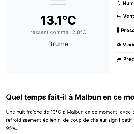
💧
Humi
13.1°C
🌬️
Vent
🌡️
Press
ressent comme 12.8°C
Brume
👁️
Visib
🌧️
Préc
Quel temps fait-il à Malbun en ce m
Une nuit fraîche de 13°C à Malbun en ce moment, avec b
refroidissement éolien ni de coup de chaleur significatif
95%.