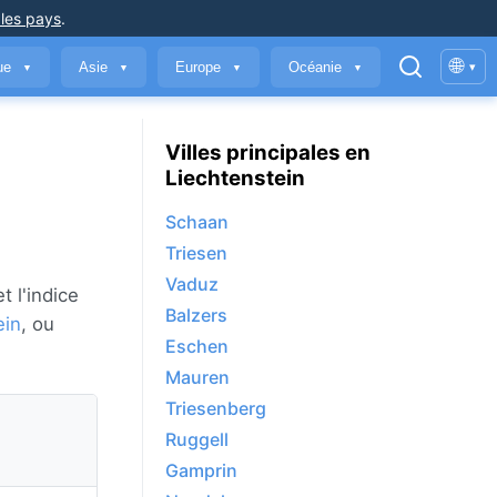
 les pays
.
🌐
que
Asie
Europe
Océanie
▾
▼
▼
▼
▼
Villes principales en
Liechtenstein
Schaan
Triesen
Vaduz
t l'indice
Balzers
ein
, ou
Eschen
Mauren
Triesenberg
Ruggell
Gamprin