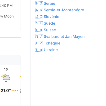
🇷🇸 Serbie
8:40 PM
08:38 PM
🇷🇸 Serbie-et-Monténégro
ew Moon
New Moon
🇸🇮 Slovénie
🇸🇪 Suède
🇨🇭 Suisse
🇸🇯 Svalbard et Jan Mayen
🇨🇿 Tchéquie
🇺🇦 Ukraine
15
16
17
18
19
20
21.0°
21.0°
20.0°
19.0°
16.0°
16.0°