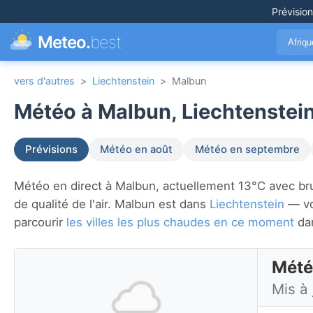
Prévisio
Meteo.
best
Afriq
vers d'autres
>
Liechtenstein
>
Malbun
Météo à Malbun, Liechtenstein
Prévisions
Météo en août
Météo en septembre
Météo en direct à Malbun, actuellement 13°C avec brume
de qualité de l'air. Malbun est dans
Liechtenstein
— voi
parcourir
les villes les plus chaudes en ce moment
da
Mété
Mis à 