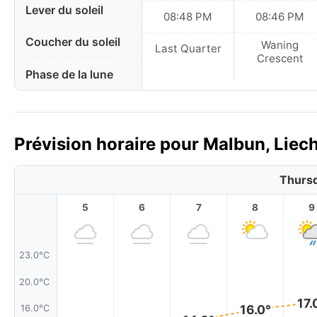
Lever du soleil
08:48 PM
08:46 PM
Coucher du soleil
Waning
Last Quarter
Crescent
Phase de la lune
Prévision horaire pour Malbun, Liech
Thursd
5
6
7
8
9
23.0°C
20.0°C
17.
16.0°
16.0°C