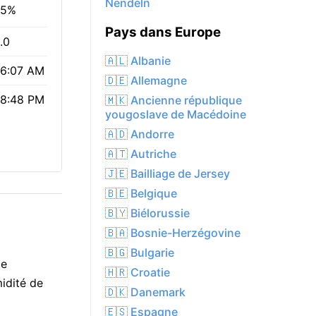
Nendeln
85%
Pays dans Europe
.0
🇦🇱 Albanie
6:07 AM
🇩🇪 Allemagne
8:48 PM
🇲🇰 Ancienne république
yougoslave de Macédoine
🇦🇩 Andorre
🇦🇹 Autriche
🇯🇪 Bailliage de Jersey
🇧🇪 Belgique
🇧🇾 Biélorussie
🇧🇦 Bosnie-Herzégovine
🇧🇬 Bulgarie
de
🇭🇷 Croatie
midité de
🇩🇰 Danemark
🇪🇸 Espagne