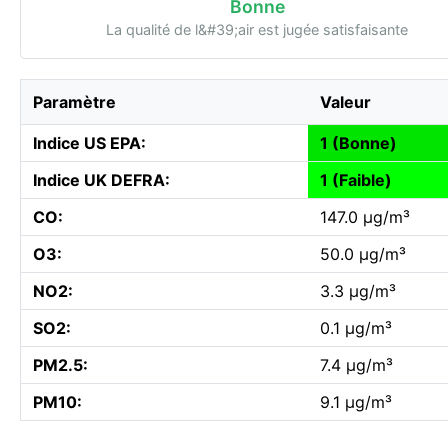
Bonne
La qualité de l&#39;air est jugée satisfaisante
Paramètre
Valeur
Indice US EPA:
1 (Bonne)
Indice UK DEFRA:
1 (Faible)
CO:
147.0 µg/m³
O3:
50.0 µg/m³
NO2:
3.3 µg/m³
SO2:
0.1 µg/m³
PM2.5:
7.4 µg/m³
PM10:
9.1 µg/m³