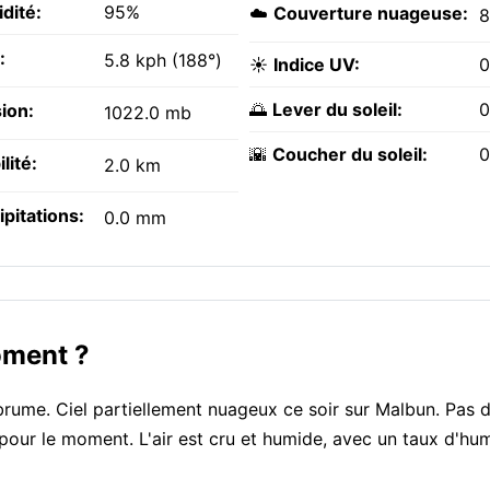
dité:
95%
☁️
Couverture nuageuse:
:
5.8 kph (188°)
☀️
Indice UV:
0
🌅
Lever du soleil:
0
ion:
1022.0 mb
🌇
Coucher du soleil:
0
ilité:
2.0 km
ipitations:
0.0 mm
oment ?
rume. Ciel partiellement nuageux ce soir sur Malbun. Pas 
 pour le moment. L'air est cru et humide, avec un taux d'hu