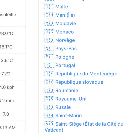
🇲🇹 Malte
Partiellement
soleillé
🇮🇲 Man (Île)
nuageux
🇲🇩 Moldavie
🇲🇨 Monaco
28.0°C
26.3°C
🇳🇴 Norvège
18.1°C
18.4°C
🇳🇱 Pays-Bas
🇵🇱 Pologne
12.8°C
11.9°C
🇵🇹 Portugal
🇲🇪 République du Monténégro
72%
68%
🇸🇰 République slovaque
4.0 kph
10.4 kph
🇷🇴 Roumanie
🇬🇧 Royaume-Uni
4.2 mm
0.5 mm
🇷🇺 Russie
7.0
7.0
🇸🇲 Saint-Marin
🇻🇦 Saint-Siège (État de la Cité du
6:13 AM
06:15 AM
Vatican)