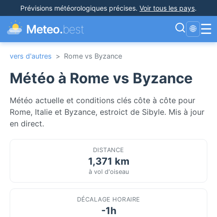
Prévisions météorologiques précises
.
Voir tous les pays
.
☰
Meteo.
best
🌐
vers d'autres
>
Rome vs Byzance
Météo à Rome vs Byzance
Météo actuelle et conditions clés côte à côte pour
Rome, Italie et Byzance, estroict de Sibyle. Mis à jour
en direct.
DISTANCE
1,371 km
à vol d'oiseau
DÉCALAGE HORAIRE
-1h