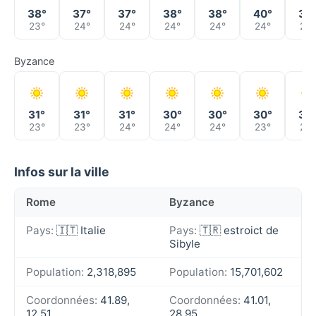
38°
37°
37°
38°
38°
40°
39
23°
24°
24°
24°
24°
24°
25°
Byzance
31°
31°
31°
30°
30°
30°
30
23°
23°
24°
24°
24°
23°
23°
Infos sur la ville
Rome
Byzance
Pays:
🇮🇹 Italie
Pays:
🇹🇷 estroict de
Sibyle
Population:
2,318,895
Population:
15,701,602
Coordonnées:
41.89,
Coordonnées:
41.01,
12.51
28.95