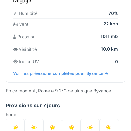
Dégagé
💧 Humidité
70%
22 kph
🌬️ Vent
1011 mb
🌡️ Pression
10.0 km
👁️ Visibilité
☀️ Indice UV
0
Voir les prévisions complètes pour Byzance →
En ce moment, Rome a 9.2°C de plus que Byzance.
Prévisions sur 7 jours
Rome