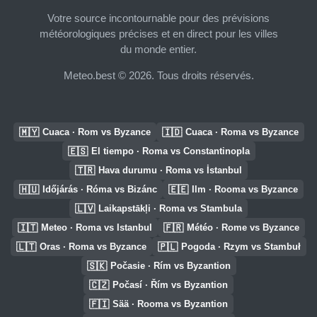
Votre source incontournable pour des prévisions
météorologiques précises et en direct pour les villes
du monde entier.
Meteo.best © 2026. Tous droits réservés.
🇲🇾
🇮🇩
Cuaca · Rom vs Byzance
Cuaca · Roma vs Byzance
🇪🇸
El tiempo · Roma vs Constantinopla
🇹🇷
Hava durumu · Roma vs İstanbul
🇭🇺
🇪🇪
Időjárás · Róma vs Bizánc
Ilm · Rooma vs Byzance
🇱🇻
Laikapstākļi · Roma vs Stambula
🇮🇹
🇫🇷
Meteo · Roma vs Istanbul
Météo · Rome vs Byzance
🇱🇹
🇵🇱
Oras · Roma vs Byzance
Pogoda · Rzym vs Stambuł
🇸🇰
Počasie · Rím vs Byzantion
🇨🇿
Počasí · Řím vs Byzantion
🇫🇮
Sää · Rooma vs Byzantion