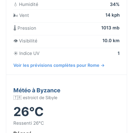
💧 Humidité
34%
14 kph
🌬️ Vent
1013 mb
🌡️ Pression
10.0 km
👁️ Visibilité
☀️ Indice UV
1
Voir les prévisions complètes pour Rome →
Météo à Byzance
🇹🇷 estroict de Sibyle
26°C
Ressenti 26°C