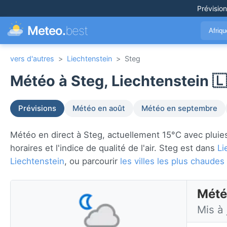
Prévisio
Meteo.
best
Afriq
vers d'autres
>
Liechtenstein
>
Steg
Météo à Steg, Liechtenstein 
Prévisions
Météo en août
Météo en septembre
Météo en direct à Steg, actuellement 15°C avec pluies 
horaires et l'indice de qualité de l'air. Steg est dans
Li
Liechtenstein
, ou parcourir
les villes les plus chaud
Mété
Mis à 