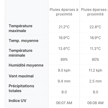
Pluies éparses à
Pluies éparses 
proximité
proximité
Température
21.2°C
22.8°C
maximale
16.9°C
16.9°C
Temp. moyenne
13.6°C
11.3°C
Température
minimale
89%
80%
Humidité moyenne
9.0 kph
11.2 kph
Vent maximal
9.4 mm
2.5 mm
Précipitations
totales
8.0
8.0
Indice UV
06:07 AM
06:08 AM