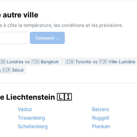
autre ville
à côte la température, les conditions et les prévisions.
Comparer →
🇧 Londres vs 🇹🇭 Bangkok
🇨🇦 Toronto vs 🇫🇷 Ville-Lumière
s 🇰🇷 Séoul
e Liechtenstein 🇱🇮
Vaduz
Balzers
Triesenberg
Ruggell
Schellenberg
Planken