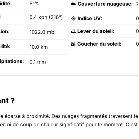
dité:
91%
☁️
Couverture nuageuse:
:
5.4 kph (218°)
☀️
Indice UV:
0
🌅
Lever du soleil:
0
ion:
1022.0 mb
🌇
Coucher du soleil:
0
ilité:
10.0 km
ipitations:
0.1 mm
ent ?
e éparse à proximité. Des nuages fragmentés traversent le 
en ni de coup de chaleur significatif pour le moment. C'est