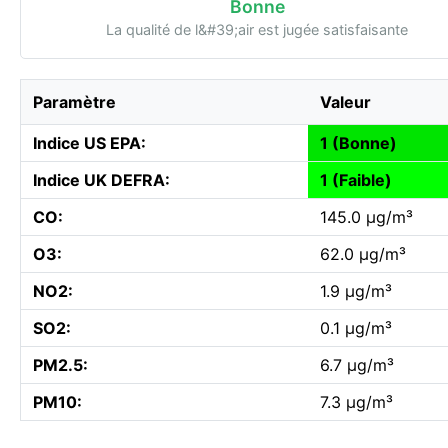
Bonne
La qualité de l&#39;air est jugée satisfaisante
Paramètre
Valeur
Indice US EPA:
1 (Bonne)
Indice UK DEFRA:
1 (Faible)
CO:
145.0 µg/m³
O3:
62.0 µg/m³
NO2:
1.9 µg/m³
SO2:
0.1 µg/m³
PM2.5:
6.7 µg/m³
PM10:
7.3 µg/m³