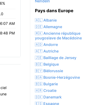
Nendeln
76%
Pays dans Europe
.0
🇦🇱 Albanie
6:07 AM
🇩🇪 Allemagne
8:48 PM
🇲🇰 Ancienne république
yougoslave de Macédoine
🇦🇩 Andorre
🇦🇹 Autriche
🇯🇪 Bailliage de Jersey
🇧🇪 Belgique
🇧🇾 Biélorussie
🇧🇦 Bosnie-Herzégovine
🇧🇬 Bulgarie
ciel
🇭🇷 Croatie
 une
🇩🇰 Danemark
🇪🇸 Espagne