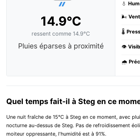
💧
Humi
14.9°C
🌬️
Vent
🌡️
Press
ressent comme 14.9°C
Pluies éparses à proximité
👁️
Visib
🌧️
Préc
Quel temps fait-il à Steg en ce mom
Une nuit fraîche de 15°C à Steg en ce moment, avec plui
nocturne au-dessus de Steg. Pas de refroidissement éoli
moiteur oppressante, l'humidité est à 91%.