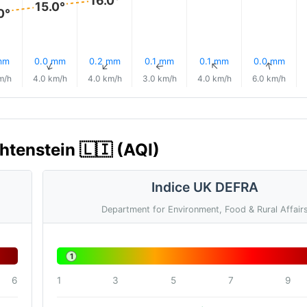
15.0°
0°
mm
0.0 mm
0.2 mm
0.1 mm
0.1 mm
0.0 mm
↑
↑
↑
↑
↑
↑
m/h
4.0 km/h
4.0 km/h
3.0 km/h
4.0 km/h
6.0 km/h
echtenstein 🇱🇮 (AQI)
Indice UK DEFRA
Department for Environment, Food & Rural Affair
1
6
1
3
5
7
9