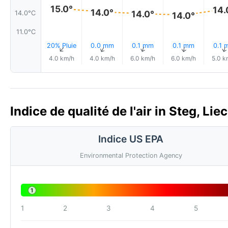
15.0°
14.
14.0°
14.0°
14.0°C
14.0°
11.0°C
20% Pluie
0.0 mm
0.1 mm
0.1 mm
0.1 
↑
↑
↑
↑
4.0 km/h
4.0 km/h
6.0 km/h
6.0 km/h
5.0 k
Indice de qualité de l'air in Steg, Li
Indice US EPA
Environmental Protection Agency
1
1
2
3
4
5