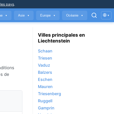
 les pays
.
🌐
que
Asie
Europe
Océanie
▾
▼
▼
▼
▼
Villes principales en
Liechtenstein
Schaan
Triesen
Vaduz
nditions
Balzers
es de
Eschen
Mauren
Triesenberg
Ruggell
Gamprin