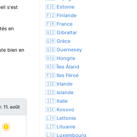
🇪🇪 Estonie
il s'est
🇫🇮 Finlande
🇫🇷 France
ités en
🇬🇮 Gibraltar
🇬🇷 Grèce
🇬🇬 Guernesey
ste bien en
🇭🇺 Hongrie
🇦🇽 Îles Åland
🇫🇴 Iles Féroé
🇮🇪 Irlande
🇮🇸 Islande
🇮🇹 Italie
. 11. août
mer. 12. août
🇽🇰 Kosovo
🇱🇻 Lettonie
🇱🇹 Lituanie
🇱🇺 Luxembourg