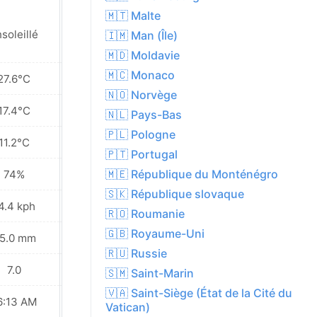
🇲🇹 Malte
soleillé
Ensoleillé
🇮🇲 Man (Île)
🇲🇩 Moldavie
🇲🇨 Monaco
27.6°C
26.0°C
🇳🇴 Norvège
17.4°C
18.3°C
🇳🇱 Pays-Bas
🇵🇱 Pologne
11.2°C
11.3°C
🇵🇹 Portugal
🇲🇪 République du Monténégro
74%
64%
🇸🇰 République slovaque
4.4 kph
10.4 kph
🇷🇴 Roumanie
🇬🇧 Royaume-Uni
5.0 mm
0.3 mm
🇷🇺 Russie
7.0
7.0
🇸🇲 Saint-Marin
🇻🇦 Saint-Siège (État de la Cité du
6:13 AM
06:15 AM
Vatican)