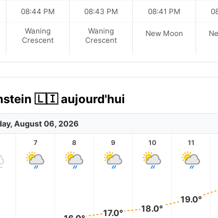
08:44 PM
08:43 PM
08:41 PM
0
Waning
Waning
New Moon
N
Crescent
Crescent
nstein 🇱🇮 aujourd'hui
ay, August 06, 2026
7
8
9
10
11
19.0°
18.0°
17.0°
16.0°