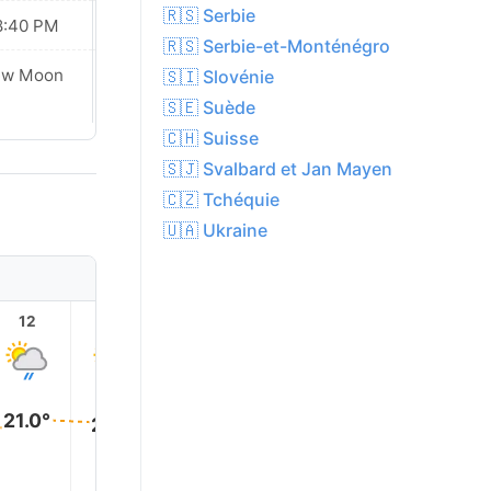
🇷🇸 Serbie
8:40 PM
08:38 PM
🇷🇸 Serbie-et-Monténégro
ew Moon
New Moon
🇸🇮 Slovénie
🇸🇪 Suède
🇨🇭 Suisse
🇸🇯 Svalbard et Jan Mayen
🇨🇿 Tchéquie
🇺🇦 Ukraine
12
13
14
15
16
17
21.0°
21.0°
21.0°
21.0°
20.0°
20.0°