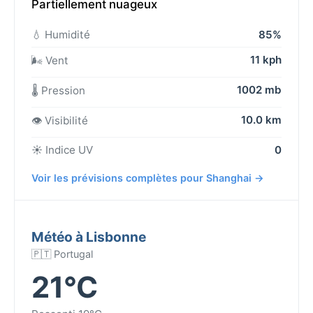
Partiellement nuageux
💧 Humidité
85%
11 kph
🌬️ Vent
1002 mb
🌡️ Pression
10.0 km
👁️ Visibilité
☀️ Indice UV
0
Voir les prévisions complètes pour Shanghai →
Météo à Lisbonne
🇵🇹 Portugal
21°C