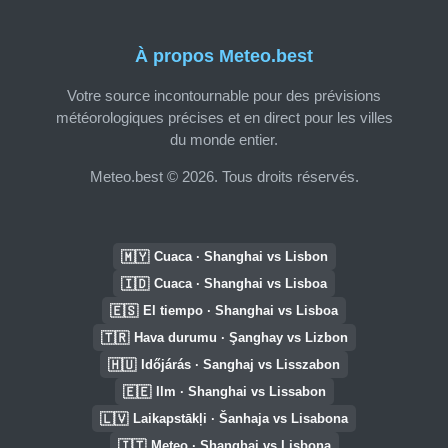
À propos Meteo.best
Votre source incontournable pour des prévisions
météorologiques précises et en direct pour les villes
du monde entier.
Meteo.best © 2026. Tous droits réservés.
🇲🇾
Cuaca · Shanghai vs Lisbon
🇮🇩
Cuaca · Shanghai vs Lisboa
🇪🇸
El tiempo · Shanghai vs Lisboa
🇹🇷
Hava durumu · Şanghay vs Lizbon
🇭🇺
Időjárás · Sanghaj vs Lisszabon
🇪🇪
Ilm · Shanghai vs Lissabon
🇱🇻
Laikapstākļi · Šanhaja vs Lisabona
🇮🇹
Meteo · Shanghai vs Lisbona