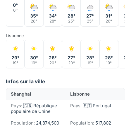
0°
0°
35°
34°
28°
27°
31°
33
28°
28°
25°
25°
26°
26°
Lisbonne
29°
30°
28°
27°
28°
28°
30
19°
19°
20°
20°
19°
19°
19°
Infos sur la ville
Shanghai
Lisbonne
Pays:
🇨🇳 République
Pays:
🇵🇹 Portugal
populaire de Chine
Population:
24,874,500
Population:
517,802