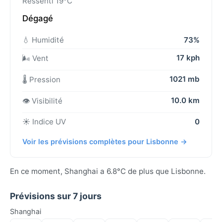
Ressenti 19°C
Dégagé
💧 Humidité
73%
17 kph
🌬️ Vent
1021 mb
🌡️ Pression
10.0 km
👁️ Visibilité
☀️ Indice UV
0
Voir les prévisions complètes pour Lisbonne →
En ce moment, Shanghai a 6.8°C de plus que Lisbonne.
Prévisions sur 7 jours
Shanghai