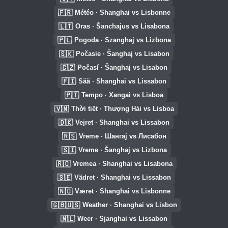
🇫🇷
Météo · Shanghai vs Lisbonne
🇱🇹
Oras · Šanchajus vs Lisabona
🇵🇱
Pogoda · Szanghaj vs Lizbona
🇸🇰
Počasie · Šanghaj vs Lisabon
🇨🇿
Počasí · Šanghaj vs Lisabon
🇫🇮
Sää · Shanghai vs Lissabon
🇵🇹
Tempo · Xangai vs Lisboa
🇻🇳
Thời tiết · Thượng Hải vs Lisboa
🇩🇰
Vejret · Shanghai vs Lissabon
🇷🇸
Vreme · Шангај vs Лисабон
🇸🇮
Vreme · Šanghaj vs Lizbona
🇷🇴
Vremea · Shanghai vs Lisabona
🇸🇪
Vädret · Shanghai vs Lissabon
🇳🇴
Været · Shanghai vs Lisbonne
🇬🇧🇺🇸
Weather · Shanghai vs Lisbon
🇳🇱
Weer · Sjanghai vs Lissabon