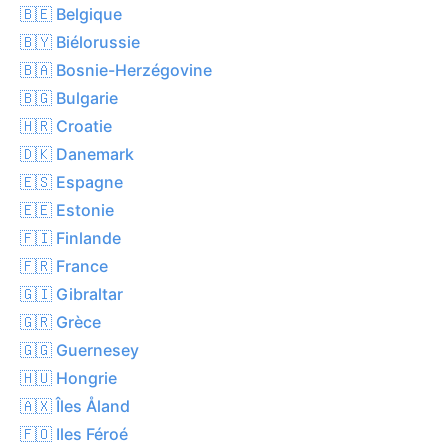
🇧🇪 Belgique
🇧🇾 Biélorussie
🇧🇦 Bosnie-Herzégovine
🇧🇬 Bulgarie
🇭🇷 Croatie
🇩🇰 Danemark
🇪🇸 Espagne
🇪🇪 Estonie
🇫🇮 Finlande
🇫🇷 France
🇬🇮 Gibraltar
🇬🇷 Grèce
🇬🇬 Guernesey
🇭🇺 Hongrie
🇦🇽 Îles Åland
🇫🇴 Iles Féroé