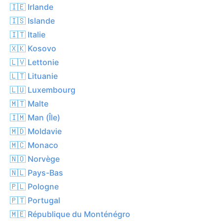
🇮🇪 Irlande
🇮🇸 Islande
🇮🇹 Italie
🇽🇰 Kosovo
🇱🇻 Lettonie
🇱🇹 Lituanie
🇱🇺 Luxembourg
🇲🇹 Malte
🇮🇲 Man (Île)
🇲🇩 Moldavie
🇲🇨 Monaco
🇳🇴 Norvège
🇳🇱 Pays-Bas
🇵🇱 Pologne
🇵🇹 Portugal
🇲🇪 République du Monténégro