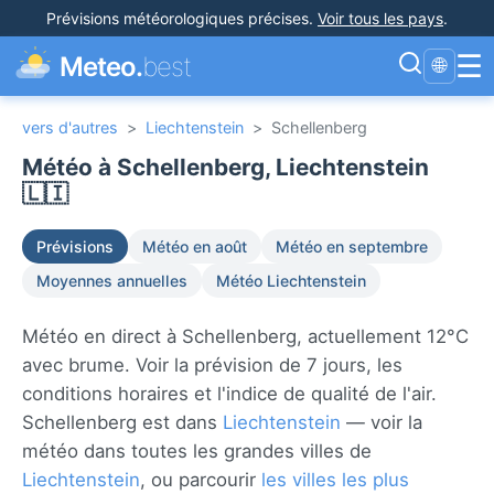
Prévisions météorologiques précises
.
Voir tous les pays
.
☰
Meteo.
best
🌐
vers d'autres
>
Liechtenstein
>
Schellenberg
Météo à Schellenberg, Liechtenstein
🇱🇮
Prévisions
Météo en août
Météo en septembre
Moyennes annuelles
Météo Liechtenstein
Météo en direct à Schellenberg, actuellement 12°C
avec brume. Voir la prévision de 7 jours, les
conditions horaires et l'indice de qualité de l'air.
Schellenberg est dans
Liechtenstein
— voir la
météo dans toutes les grandes villes de
Liechtenstein
, ou parcourir
les villes les plus