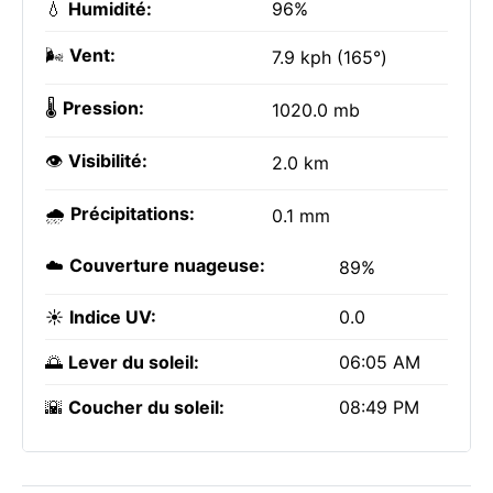
💧
Humidité:
96%
🌬️
Vent:
7.9 kph (165°)
🌡️
Pression:
1020.0 mb
👁️
Visibilité:
2.0 km
🌧️
Précipitations:
0.1 mm
☁️
Couverture nuageuse:
89%
☀️
Indice UV:
0.0
🌅
Lever du soleil:
06:05 AM
🌇
Coucher du soleil:
08:49 PM