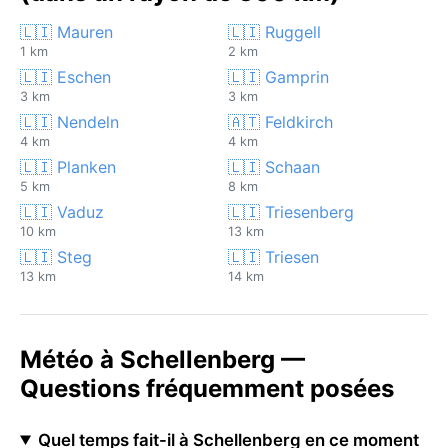
🇱🇮 Mauren
🇱🇮 Ruggell
1 km
2 km
🇱🇮 Eschen
🇱🇮 Gamprin
3 km
3 km
🇱🇮 Nendeln
🇦🇹 Feldkirch
4 km
4 km
🇱🇮 Planken
🇱🇮 Schaan
5 km
8 km
🇱🇮 Vaduz
🇱🇮 Triesenberg
10 km
13 km
🇱🇮 Steg
🇱🇮 Triesen
13 km
14 km
Météo à Schellenberg —
Questions fréquemment posées
Quel temps fait-il à Schellenberg en ce moment