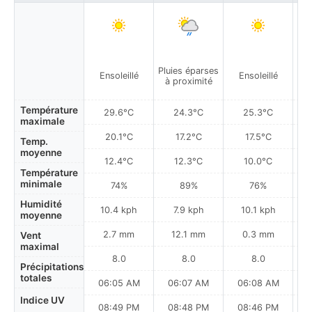
Pluies éparses
Ensoleillé
Ensoleillé
à proximité
Température
29.6°C
24.3°C
25.3°C
maximale
20.1°C
17.2°C
17.5°C
Temp.
moyenne
12.4°C
12.3°C
10.0°C
Température
minimale
74%
89%
76%
Humidité
10.4 kph
7.9 kph
10.1 kph
moyenne
2.7 mm
12.1 mm
0.3 mm
Vent
maximal
8.0
8.0
8.0
Précipitations
totales
06:05 AM
06:07 AM
06:08 AM
0
Indice UV
08:49 PM
08:48 PM
08:46 PM