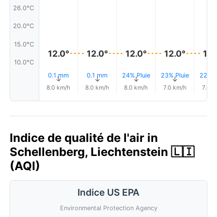
26.0°C
20.0°C
15.0°C
12.0°
12.0°
12.0°
12.0°
12.
10.0°C
0.1 mm
0.1 mm
24% Pluie
23% Pluie
22% P
↑
↑
↑
↑
↑
8.0 km/h
8.0 km/h
8.0 km/h
7.0 km/h
7.0 k
Indice de qualité de l'air in
Schellenberg, Liechtenstein 🇱🇮
(AQI)
Indice US EPA
Environmental Protection Agency