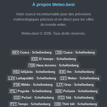
À propos Meteo.best
Votre source incontournable pour des prévisions
météorologiques précises et en direct pour les villes
du monde entier.
Meteo.best © 2026. Tous droits réservés.
🇲🇾
🇮🇩
Cuaca · Schellenberg
Cuaca · Schellenberg
🇪🇸
El tiempo · Schellenberg
🇹🇷
Hava durumu · Schellenberg
🇭🇺
🇪🇪
Időjárás · Schellenberg
Ilm · Schellenberg
🇱🇻
🇮🇹
Laikapstākļi · Schellenberg
Meteo · Schellenberg
🇫🇷
🇱🇹
Météo · Schellenberg
Oras · Schellenberg
🇵🇱
🇸🇰
Pogoda · Schellenberg
Počasie · Schellenberg
🇨🇿
🇫🇮
Počasí · Schellenberg
Sää · Schellenberg
🇵🇹
🇻🇳
Tempo · Schellenberg
Thời tiết · Schellenberg