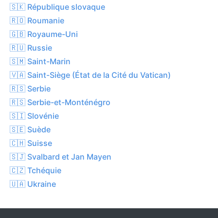
🇸🇰 République slovaque
🇷🇴 Roumanie
🇬🇧 Royaume-Uni
🇷🇺 Russie
🇸🇲 Saint-Marin
🇻🇦 Saint-Siège (État de la Cité du Vatican)
🇷🇸 Serbie
🇷🇸 Serbie-et-Monténégro
🇸🇮 Slovénie
🇸🇪 Suède
🇨🇭 Suisse
🇸🇯 Svalbard et Jan Mayen
🇨🇿 Tchéquie
🇺🇦 Ukraine