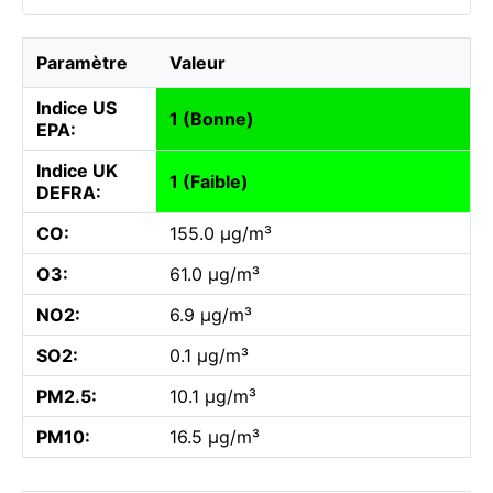
Paramètre
Valeur
Indice US
1 (Bonne)
EPA:
Indice UK
1 (Faible)
DEFRA:
CO:
155.0 µg/m³
O3:
61.0 µg/m³
NO2:
6.9 µg/m³
SO2:
0.1 µg/m³
PM2.5:
10.1 µg/m³
PM10:
16.5 µg/m³