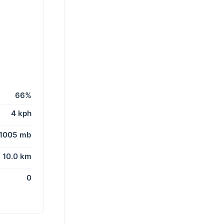
66%
4 kph
1005 mb
10.0 km
0