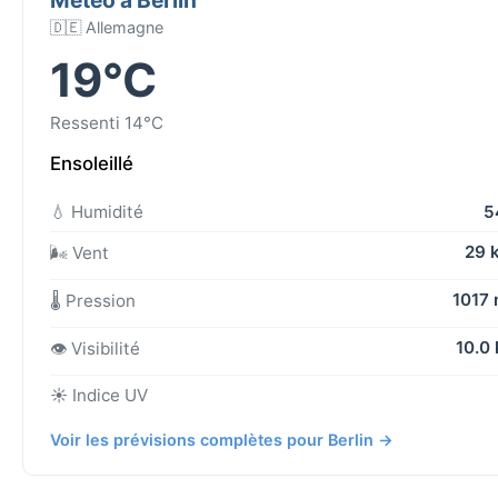
🇩🇪 Allemagne
19°C
Ressenti 14°C
Ensoleillé
💧 Humidité
5
29 
🌬️ Vent
1017
🌡️ Pression
10.0
👁️ Visibilité
☀️ Indice UV
Voir les prévisions complètes pour Berlin →