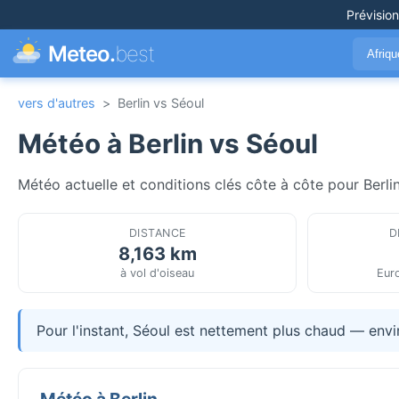
Prévisio
Meteo.
best
Afriq
vers d'autres
>
Berlin vs Séoul
Météo à Berlin vs Séoul
Météo actuelle et conditions clés côte à côte pour Berli
DISTANCE
D
8,163 km
à vol d'oiseau
Euro
Pour l'instant, Séoul est nettement plus chaud — envir
Météo à Berlin