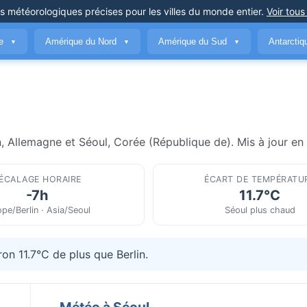
ns météorologiques précises
pour les villes du monde entier
.
Voir tous
ue
Amérique du Nord
Amérique du Sud
Antarcti
▼
▼
▼
n, Allemagne et Séoul, Corée (République de). Mis à jour en 
ÉCALAGE HORAIRE
ÉCART DE TEMPÉRATU
-7h
11.7°C
pe/Berlin · Asia/Seoul
Séoul plus chaud
on 11.7°C de plus que Berlin.
Météo à Séoul