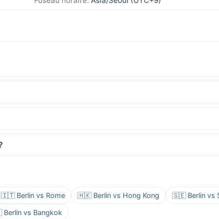
Fuseau horaire:
Asia/Seoul (UTC+9)
?
🇮🇹 Berlin vs Rome
🇭🇰 Berlin vs Hong Kong
🇸🇪 Berlin v
 Berlin vs Bangkok