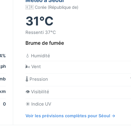
🇰🇷 Corée (République de)
31°C
Ressenti 37°C
Brume de fumée
4%
💧 Humidité
kph
🌬️ Vent
 mb
🌡️ Pression
 km
👁️ Visibilité
0
☀️ Indice UV
Voir les prévisions complètes pour Séoul →