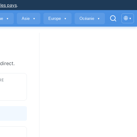
 les pays
.
🌐
que
Asie
Europe
Océanie
▾
▼
▼
▼
▼
direct.
RE