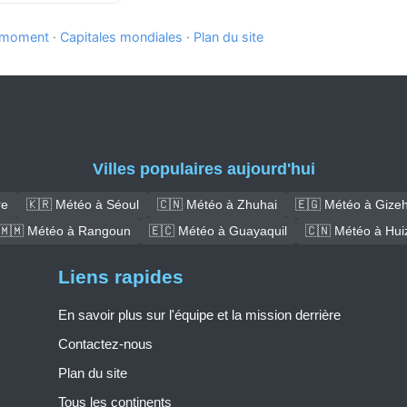
e moment
·
Capitales mondiales
·
Plan du site
Villes populaires aujourd'hui
re
🇰🇷 Météo à Séoul
🇨🇳 Météo à Zhuhai
🇪🇬 Météo à Gize
🇲🇲 Météo à Rangoun
🇪🇨 Météo à Guayaquil
🇨🇳 Météo à Hui
Liens rapides
En savoir plus sur l'équipe et la mission derrière
Contactez-nous
Plan du site
Tous les continents