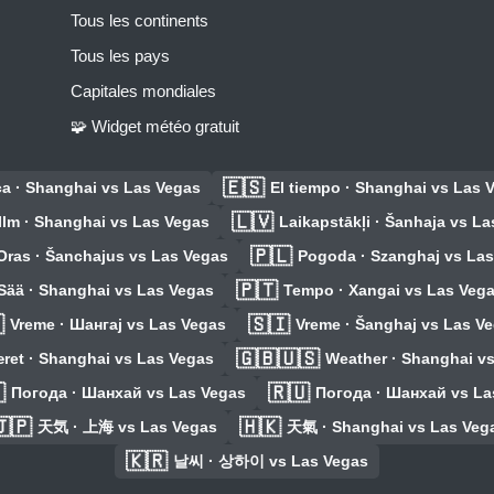
Tous les continents
Tous les pays
Capitales mondiales
🧩 Widget météo gratuit
🇪🇸
a · Shanghai vs Las Vegas
El tiempo · Shanghai vs Las 
🇱🇻
Ilm · Shanghai vs Las Vegas
Laikapstākļi · Šanhaja vs L
🇵🇱
Oras · Šanchajus vs Las Vegas
Pogoda · Szanghaj vs Las
🇵🇹
Sää · Shanghai vs Las Vegas
Tempo · Xangai vs Las Veg

🇸🇮
Vreme · Шангај vs Las Vegas
Vreme · Šanghaj vs Las V
🇬🇧🇺🇸
ret · Shanghai vs Las Vegas
Weather · Shanghai v

🇷🇺
Погода · Шанхай vs Las Vegas
Погода · Шанхай vs La
🇯🇵
🇭🇰
天気 · 上海 vs Las Vegas
天氣 · Shanghai vs Las Veg
🇰🇷
날씨 · 상하이 vs Las Vegas