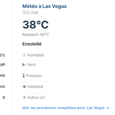
Météo à Las Vegas
🇺🇸 USA
38°C
Ressenti 39°C
Ensoleillé
5%
💧 Humidité
kph
🌬️ Vent
 mb
🌡️ Pression
 km
👁️ Visibilité
0
☀️ Indice UV
Voir les prévisions complètes pour Las Vegas →