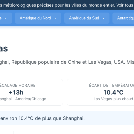
ns météorologiques précises
pour les villes du monde entier
.
Voir tous
ue
Amérique du Nord
Amérique du Sud
Antarcti
▼
▼
▼
as
ghai, République populaire de Chine et Las Vegas, USA. Mis
ÉCALAGE HORAIRE
ÉCART DE TEMPÉRATU
+13h
10.4°C
anghai · America/Chicago
Las Vegas plus chaud
 environ 10.4°C de plus que Shanghai.