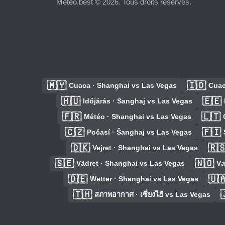
Meteo.best © 2026. Tous droits réservés.
🇲🇾
🇮🇩
Cuaca · Shanghai vs Las Vegas
Cuac
🇭🇺
🇪🇪
Időjárás · Sanghaj vs Las Vegas
🇫🇷
🇱🇹
Météo · Shanghai vs Las Vegas
🇨🇿
🇫🇮
Počasí · Šanghaj vs Las Vegas
🇩🇰
🇷
Vejret · Shanghai vs Las Vegas
🇸🇪
🇳🇴
Vädret · Shanghai vs Las Vegas
Væ
🇩🇪
🇺
Wetter · Shanghai vs Las Vegas
🇹🇭
สภาพอากาศ · เซี่ยงไฮ้ vs Las Vegas