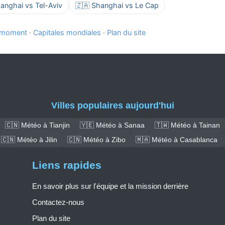
anghai vs Tel-Aviv
🇿🇦 Shanghai vs Le Cap
e moment
·
Capitales mondiales
·
Plan du site
Villes populaires aujourd'hui
🇨🇳 Météo à Tianjin
🇾🇪 Météo à Sanaa
🇹🇼 Météo à Tainan
🇨🇳 Météo à Jilin
🇨🇳 Météo à Zibo
🇲🇦 Météo à Casablanca
Liens rapides
En savoir plus sur l'équipe et la mission derrière
Contactez-nous
Plan du site