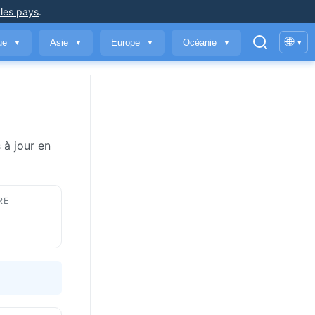
 les pays
.
🌐
que
Asie
Europe
Océanie
▾
▼
▼
▼
▼
 à jour en
RE