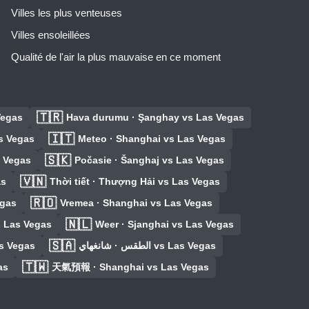
Villes les plus venteuses
Villes ensoleillées
Qualité de l'air la plus mauvaise en ce moment
🇹🇷
Vegas
Hava durumu · Şanghay vs Las Vegas
🇮🇹
as Vegas
Meteo · Shanghai vs Las Vegas
🇸🇰
 Vegas
Počasie · Šanghaj vs Las Vegas
🇻🇳
as
Thời tiết · Thượng Hải vs Las Vegas
🇷🇴
egas
Vremea · Shanghai vs Las Vegas
🇳🇱
s Las Vegas
Weer · Sjanghai vs Las Vegas
🇸🇦
s Vegas
الطقس · شانغهاي vs Las Vegas
🇹🇼
as
天氣預報 · Shanghai vs Las Vegas