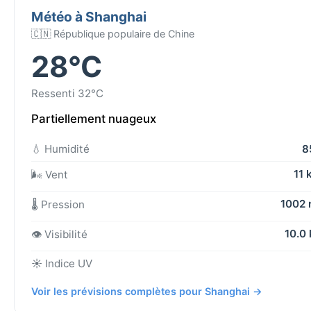
Météo à Shanghai
🇨🇳 République populaire de Chine
28°C
Ressenti 32°C
Partiellement nuageux
💧 Humidité
8
11 
🌬️ Vent
1002
🌡️ Pression
10.0
👁️ Visibilité
☀️ Indice UV
Voir les prévisions complètes pour Shanghai →