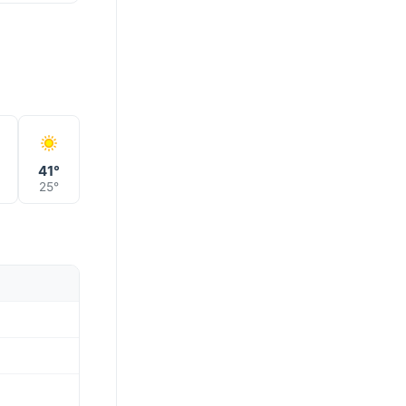
41°
25°