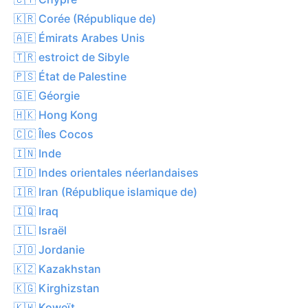
🇰🇷 Corée (République de)
🇦🇪 Émirats Arabes Unis
🇹🇷 estroict de Sibyle
🇵🇸 État de Palestine
🇬🇪 Géorgie
🇭🇰 Hong Kong
🇨🇨 Îles Cocos
🇮🇳 Inde
🇮🇩 Indes orientales néerlandaises
🇮🇷 Iran (République islamique de)
🇮🇶 Iraq
🇮🇱 Israël
🇯🇴 Jordanie
🇰🇿 Kazakhstan
🇰🇬 Kirghizstan
🇰🇼 Koweït