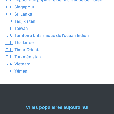
🇸🇬 Singapour
🇱🇰 Sri Lanka
🇹🇯 Tadjikistan
🇹🇼 Taïwan
🇮🇴 Territoire britannique de l'océan Indien
🇹🇭 Thaïlande
🇹🇱 Timor Oriental
🇹🇲 Turkménistan
🇻🇳 Vietnam
🇾🇪 Yémen
Villes populaires aujourd'hui