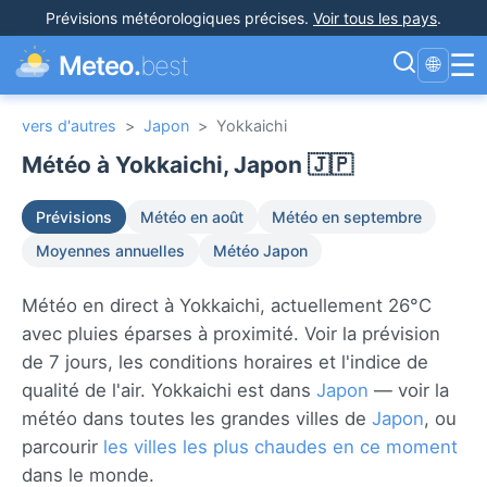
Prévisions météorologiques précises
.
Voir tous les pays
.
☰
Meteo.
best
🌐
vers d'autres
>
Japon
>
Yokkaichi
Météo à Yokkaichi, Japon 🇯🇵
Prévisions
Météo en août
Météo en septembre
Moyennes annuelles
Météo Japon
Météo en direct à Yokkaichi, actuellement 26°C
avec pluies éparses à proximité. Voir la prévision
de 7 jours, les conditions horaires et l'indice de
qualité de l'air. Yokkaichi est dans
Japon
— voir la
météo dans toutes les grandes villes de
Japon
, ou
parcourir
les villes les plus chaudes en ce moment
dans le monde.