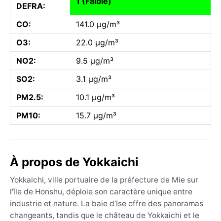
1 (Faible)
DEFRA:
CO:
141.0 µg/m³
O3:
22.0 µg/m³
NO2:
9.5 µg/m³
SO2:
3.1 µg/m³
PM2.5:
10.1 µg/m³
PM10:
15.7 µg/m³
À propos de Yokkaichi
Yokkaichi, ville portuaire de la préfecture de Mie sur
l'île de Honshu, déploie son caractère unique entre
industrie et nature. La baie d’Ise offre des panoramas
changeants, tandis que le château de Yokkaichi et le