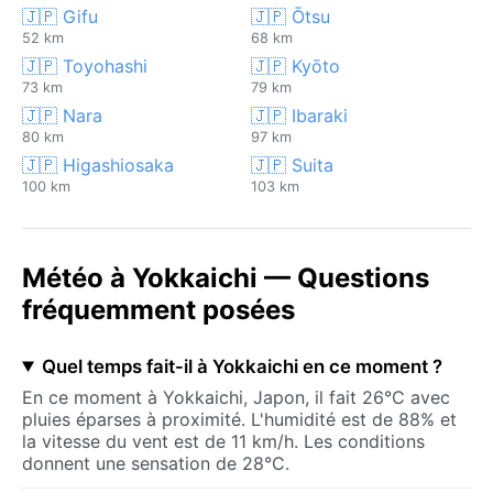
🇯🇵 Gifu
🇯🇵 Ōtsu
52 km
68 km
🇯🇵 Toyohashi
🇯🇵 Kyōto
73 km
79 km
🇯🇵 Nara
🇯🇵 Ibaraki
80 km
97 km
🇯🇵 Higashiosaka
🇯🇵 Suita
100 km
103 km
Météo à Yokkaichi — Questions
fréquemment posées
Quel temps fait-il à Yokkaichi en ce moment ?
En ce moment à Yokkaichi, Japon, il fait 26°C avec
pluies éparses à proximité. L'humidité est de 88% et
la vitesse du vent est de 11 km/h. Les conditions
donnent une sensation de 28°C.