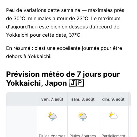
Peu de variations cette semaine — maximales près
de 30°C, minimales autour de 23°C. Le maximum
d'aujourd'hui reste bien en dessous du record de
Yokkaichi pour cette date, 37°C.
En résumé : c'est une excellente journée pour être
dehors à Yokkaichi.
Prévision météo de 7 jours pour
Yokkaichi, Japon 🇯🇵
ven. 7. août
sam. 8. août
dim. 9. août
lu
Pluies éparses
Pluies éparses
Partiellement
Pa