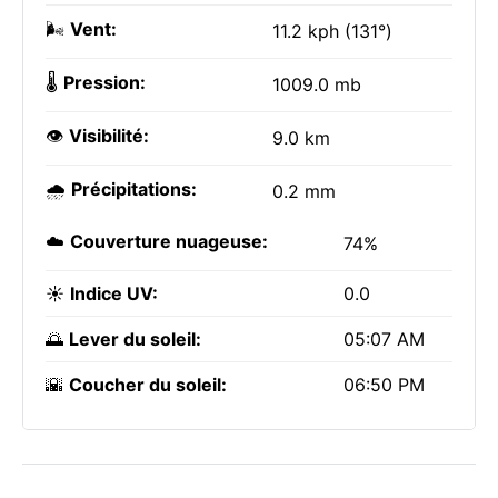
🌬️
Vent:
11.2 kph (131°)
🌡️
Pression:
1009.0 mb
👁️
Visibilité:
9.0 km
🌧️
Précipitations:
0.2 mm
☁️
Couverture nuageuse:
74%
☀️
Indice UV:
0.0
🌅
Lever du soleil:
05:07 AM
🌇
Coucher du soleil:
06:50 PM