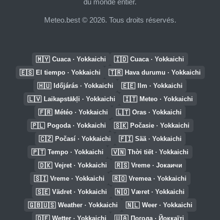
du monde entier.
Meteo.best © 2026. Tous droits réservés.
🇲🇾
🇮🇩
Cuaca · Yokkaichi
Cuaca · Yokkaichi
🇪🇸
🇹🇷
El tiempo · Yokkaichi
Hava durumu · Yokkaichi
🇭🇺
🇪🇪
Időjárás · Yokkaichi
Ilm · Yokkaichi
🇱🇻
🇮🇹
Laikapstākļi · Yokkaichi
Meteo · Yokkaichi
🇫🇷
🇱🇹
Météo · Yokkaichi
Oras · Yokkaichi
🇵🇱
🇸🇰
Pogoda · Yokkaichi
Počasie · Yokkaichi
🇨🇿
🇫🇮
Počasí · Yokkaichi
Sää · Yokkaichi
🇵🇹
🇻🇳
Tempo · Yokkaichi
Thời tiết · Yokkaichi
🇩🇰
🇷🇸
Vejret · Yokkaichi
Vreme · Јокаичи
🇸🇮
🇷🇴
Vreme · Yokkaichi
Vremea · Yokkaichi
🇸🇪
🇳🇴
Vädret · Yokkaichi
Været · Yokkaichi
🇬🇧🇺🇸
🇳🇱
Weather · Yokkaichi
Weer · Yokkaichi
🇩🇪
🇺🇦
Wetter · Yokkaichi
Погода · Йоккаїті