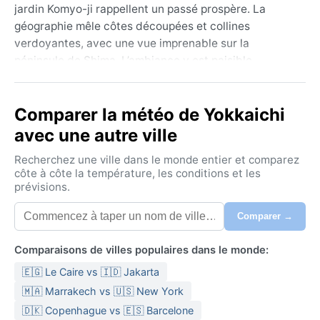
jardin Komyo-ji rappellent un passé prospère. La
géographie mêle côtes découpées et collines
verdoyantes, avec une vue imprenable sur la
péninsule de Shima. L’ambiance y est paisible,
rythmée par les bateaux et les saisons.
Le climat est subtropical humide (classification de
Comparer la météo de Yokkaichi
Köppen Cfa). Les étés sont chauds et très humides,
avec une autre ville
avec des températures dépassant souvent 30 °C et
des pluies abondantes, surtout en juin lors de la
Recherchez une ville dans le monde entier et comparez
saison des pluies (tsuyu). Les hivers restent doux,
côte à côte la température, les conditions et les
prévisions.
rarement sous 0 °C, avec des maximales autour de 10
°C et peu de neige. Les précipitations sont réparties
Comparer →
toute l’année, l’humidité quasi constante. Pour
s’adapter, il faut des vêtements légers et un
Comparaisons de villes populaires dans le monde:
imperméable en été, une veste chaude pour l’hiver, et
🇪🇬 Le Caire vs 🇮🇩 Jakarta
un parapluie toujours à portée de main.
🇲🇦 Marrakech vs 🇺🇸 New York
La meilleure période pour visiter est le printemps
🇩🇰 Copenhague vs 🇪🇸 Barcelone
(mars à mai), quand les cerisiers fleurissent et que