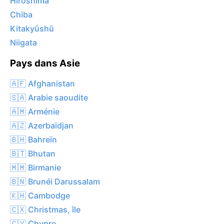
Hiroshima
Chiba
Kitakyūshū
Niigata
Pays dans Asie
🇦🇫 Afghanistan
🇸🇦 Arabie saoudite
🇦🇲 Arménie
🇦🇿 Azerbaïdjan
🇧🇭 Bahreïn
🇧🇹 Bhutan
🇲🇲 Birmanie
🇧🇳 Brunéi Darussalam
🇰🇭 Cambodge
🇨🇽 Christmas, île
🇨🇾 Chypre