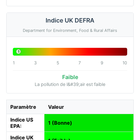
Indice UK DEFRA
Department for Environment, Food & Rural Affairs
1
1
3
5
7
9
10
Faible
La pollution de l&#39;air est faible
Paramètre
Valeur
Indice US
1 (Bonne)
EPA:
Indice UK