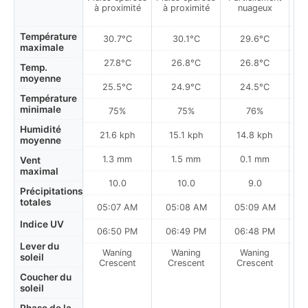
à proximité
à proximité
nuageux
Température
30.7°C
30.1°C
29.6°C
maximale
27.8°C
26.8°C
26.8°C
Temp.
moyenne
25.5°C
24.9°C
24.5°C
Température
minimale
75%
75%
76%
Humidité
21.6 kph
15.1 kph
14.8 kph
moyenne
1.3 mm
1.5 mm
0.1 mm
Vent
maximal
10.0
10.0
9.0
Précipitations
totales
05:07 AM
05:08 AM
05:09 AM
0
Indice UV
06:50 PM
06:49 PM
06:48 PM
Lever du
Waning
Waning
Waning
N
soleil
Crescent
Crescent
Crescent
Coucher du
soleil