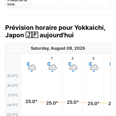
Phase de la
lune
Prévision horaire pour Yokkaichi,
Japon 🇯🇵 aujourd'hui
Saturday, August 08, 2026
1
2
3
4
32.0°C
30.0°C
27.0°C
25.0°
25.0°
25.0°
25.0°
25.
24.0°C
22.0°C