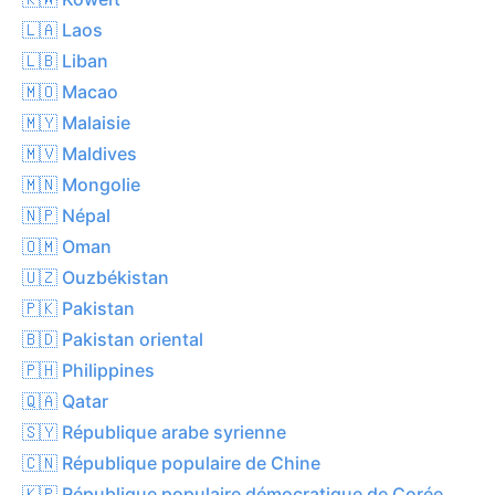
🇱🇦 Laos
🇱🇧 Liban
🇲🇴 Macao
🇲🇾 Malaisie
🇲🇻 Maldives
🇲🇳 Mongolie
🇳🇵 Népal
🇴🇲 Oman
🇺🇿 Ouzbékistan
🇵🇰 Pakistan
🇧🇩 Pakistan oriental
🇵🇭 Philippines
🇶🇦 Qatar
🇸🇾 République arabe syrienne
🇨🇳 République populaire de Chine
🇰🇵 République populaire démocratique de Corée