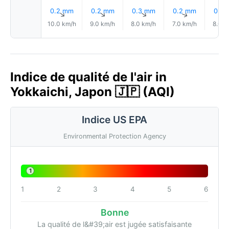
0.2 mm
0.2 mm
0.3 mm
0.2 mm
0.2
↑
↑
↑
↑
10.0 km/h
9.0 km/h
8.0 km/h
7.0 km/h
8.0 k
Indice de qualité de l'air in
Yokkaichi, Japon 🇯🇵 (AQI)
Indice US EPA
Environmental Protection Agency
1
1
2
3
4
5
6
Bonne
La qualité de l&#39;air est jugée satisfaisante