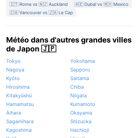
🇮🇹 Rome vs 🇳🇿 Auckland
🇦🇪 Dubaï vs 🇲🇽 Mexico
l’air est tempéré, ou l’automne (octobre à novembre)
pour les couleurs éclatantes et moins de pluie. Les
🇨🇦 Vancouver vs 🇿🇦 Le Cap
phénomènes notables incluent les typhons entre août
et octobre, apportant vents violents et fortes pluies,
ainsi que des brumes matinales fréquentes sur la baie
Météo dans d'autres grandes villes
d’Ise en automne et hiver. Aucune mousson, mais une
de Japon 🇯🇵
influence marquée du tsuyu rend juin
particulièrement humide.
Tokyo
Yokohama
Nagoya
Sapporo
Kyōto
Saitama
Hiroshima
Chiba
Kitakyūshū
Niigata
Hamamatsu
Kumamoto
Aihara
Okayama
Sagamihara
Shizuoka
Kagoshima
Hachioji