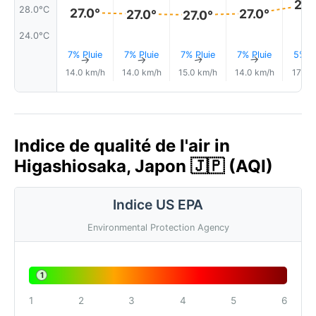
28.
28.0°C
27.0°
27.0°
27.0°
27.0°
24.0°C
7% Pluie
7% Pluie
7% Pluie
7% Pluie
5% Pl
↑
↑
↑
↑
14.0 km/h
14.0 km/h
15.0 km/h
14.0 km/h
17.0 
Indice de qualité de l'air in
Higashiosaka, Japon 🇯🇵 (AQI)
Indice US EPA
Environmental Protection Agency
1
1
2
3
4
5
6