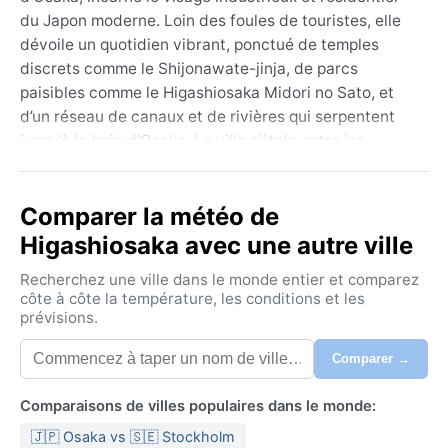
du Japon moderne. Loin des foules de touristes, elle
dévoile un quotidien vibrant, ponctué de temples
discrets comme le Shijonawate-jinja, de parcs
paisibles comme le Higashiosaka Midori no Sato, et
d’un réseau de canaux et de rivières qui serpentent
jusqu’à la baie d’Osaka. La ville s’étale entre les
contreforts du mont Ikoma et la plaine alluviale du
Yodo, offrant un contraste entre les immeubles
Comparer la météo de
compacts et les collines boisées à l’horizon. Ici, le
rythme est celui des trains bondés, des izakayas
Higashiosaka avec une autre ville
animés le soir et des cerisiers qui colorent les
Recherchez une ville dans le monde entier et comparez
avenues au printemps.
côte à côte la température, les conditions et les
prévisions.
Le climat, classé Cfa selon Köppen, est subtropical
humide. Les étés sont lourds, avec des températures
Comparer →
oscillant entre 25°C et 35°C, une humidité accablante
et des pluies abondantes apportées par la mousson
Comparaisons de villes populaires dans le monde:
d’été (la saison des pluies tsuyu, de juin à mi-juillet).
🇯🇵 Osaka vs 🇸🇪 Stockholm
L’hiver est doux, rarement sous 0°C, avec des