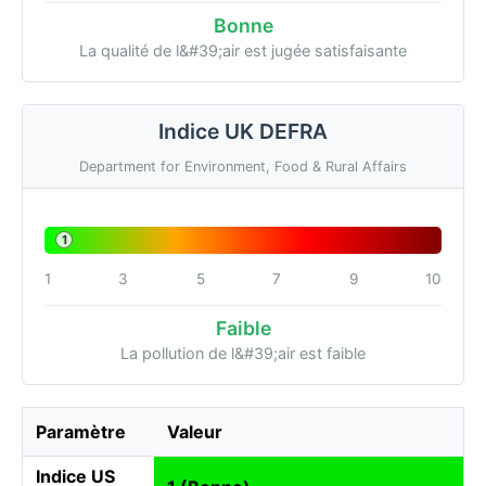
Bonne
La qualité de l&#39;air est jugée satisfaisante
Indice UK DEFRA
Department for Environment, Food & Rural Affairs
1
1
3
5
7
9
10
Faible
La pollution de l&#39;air est faible
Paramètre
Valeur
Indice US