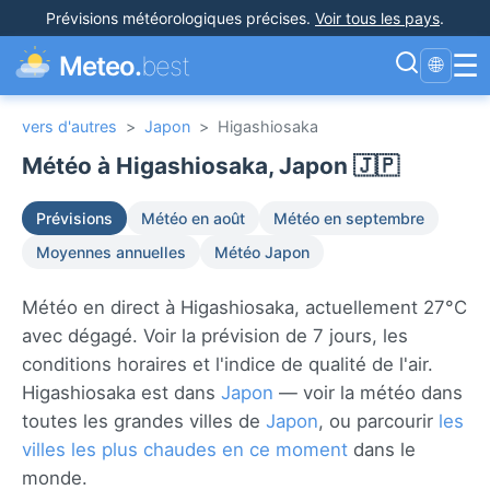
Prévisions météorologiques précises
.
Voir tous les pays
.
☰
Meteo.
best
🌐
vers d'autres
>
Japon
>
Higashiosaka
Météo à Higashiosaka, Japon 🇯🇵
Prévisions
Météo en août
Météo en septembre
Moyennes annuelles
Météo Japon
Météo en direct à Higashiosaka, actuellement 27°C
avec dégagé. Voir la prévision de 7 jours, les
conditions horaires et l'indice de qualité de l'air.
Higashiosaka est dans
Japon
— voir la météo dans
toutes les grandes villes de
Japon
, ou parcourir
les
villes les plus chaudes en ce moment
dans le
monde.