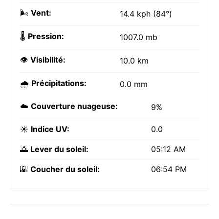
🌬️
Vent:
14.4 kph (84°)
🌡️
Pression:
1007.0 mb
👁️
Visibilité:
10.0 km
🌧️
Précipitations:
0.0 mm
☁️
Couverture nuageuse:
9%
☀️
Indice UV:
0.0
🌅
Lever du soleil:
05:12 AM
🌇
Coucher du soleil:
06:54 PM