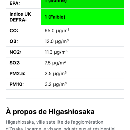
1 (Bonne)
EPA:
Indice UK
1 (Faible)
DEFRA:
CO:
95.0 µg/m³
O3:
12.0 µg/m³
NO2:
11.3 µg/m³
SO2:
7.5 µg/m³
PM2.5:
2.5 µg/m³
PM10:
3.2 µg/m³
À propos de Higashiosaka
Higashiosaka, ville satellite de l’agglomération
d’Osaka, incarne le visage industrieux et résidentiel