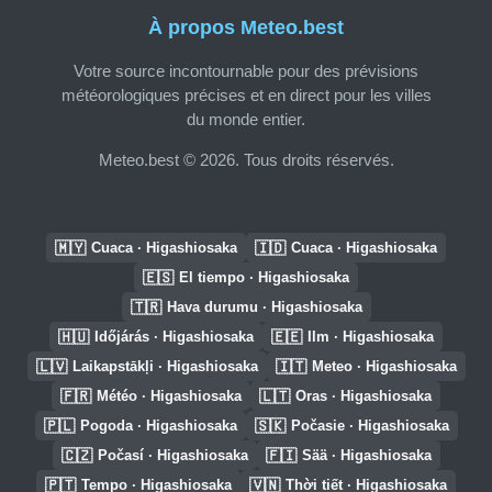
À propos Meteo.best
Votre source incontournable pour des prévisions
météorologiques précises et en direct pour les villes
du monde entier.
Meteo.best © 2026. Tous droits réservés.
🇲🇾
🇮🇩
Cuaca · Higashiosaka
Cuaca · Higashiosaka
🇪🇸
El tiempo · Higashiosaka
🇹🇷
Hava durumu · Higashiosaka
🇭🇺
🇪🇪
Időjárás · Higashiosaka
Ilm · Higashiosaka
🇱🇻
🇮🇹
Laikapstākļi · Higashiosaka
Meteo · Higashiosaka
🇫🇷
🇱🇹
Météo · Higashiosaka
Oras · Higashiosaka
🇵🇱
🇸🇰
Pogoda · Higashiosaka
Počasie · Higashiosaka
🇨🇿
🇫🇮
Počasí · Higashiosaka
Sää · Higashiosaka
🇵🇹
🇻🇳
Tempo · Higashiosaka
Thời tiết · Higashiosaka