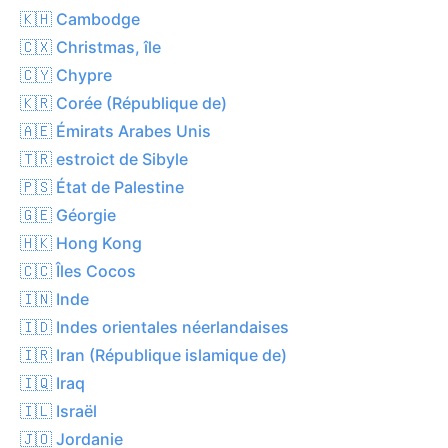
🇰🇭 Cambodge
🇨🇽 Christmas, île
🇨🇾 Chypre
🇰🇷 Corée (République de)
🇦🇪 Émirats Arabes Unis
🇹🇷 estroict de Sibyle
🇵🇸 État de Palestine
🇬🇪 Géorgie
🇭🇰 Hong Kong
🇨🇨 Îles Cocos
🇮🇳 Inde
🇮🇩 Indes orientales néerlandaises
🇮🇷 Iran (République islamique de)
🇮🇶 Iraq
🇮🇱 Israël
🇯🇴 Jordanie