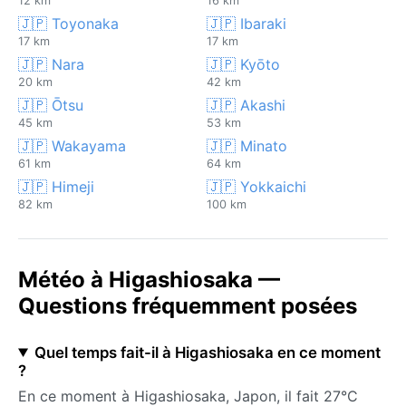
12 km
16 km
🇯🇵 Toyonaka
🇯🇵 Ibaraki
17 km
17 km
🇯🇵 Nara
🇯🇵 Kyōto
20 km
42 km
🇯🇵 Ōtsu
🇯🇵 Akashi
45 km
53 km
🇯🇵 Wakayama
🇯🇵 Minato
61 km
64 km
🇯🇵 Himeji
🇯🇵 Yokkaichi
82 km
100 km
Météo à Higashiosaka —
Questions fréquemment posées
Quel temps fait-il à Higashiosaka en ce moment
?
En ce moment à Higashiosaka, Japon, il fait 27°C