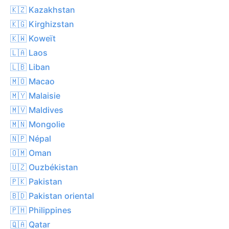
🇰🇿 Kazakhstan
🇰🇬 Kirghizstan
🇰🇼 Koweït
🇱🇦 Laos
🇱🇧 Liban
🇲🇴 Macao
🇲🇾 Malaisie
🇲🇻 Maldives
🇲🇳 Mongolie
🇳🇵 Népal
🇴🇲 Oman
🇺🇿 Ouzbékistan
🇵🇰 Pakistan
🇧🇩 Pakistan oriental
🇵🇭 Philippines
🇶🇦 Qatar