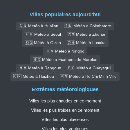
Villes populaires aujourd'hui
🇨🇳 Météo à Huai'an
🇮🇳 Météo à Coimbatore
🇰🇷 Météo à Séoul
🇨🇳 Météo à Zhuhai
🇪🇬 Météo à Gizeh
🇿🇲 Météo à Lusaka
🇨🇳 Météo à Ningbo
🇲🇽 Météo à Ecatepec de Morelos
🇲🇲 Météo à Rangoun
🇪🇨 Météo à Guayaquil
🇨🇳 Météo à Huizhou
🇻🇳 Météo à Hô Chi Minh Ville
Extrêmes météorologiques
Villes les plus chaudes en ce moment
Villes les plus froides en ce moment
Villes les plus pluvieuses
Villes les plus venteuses