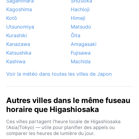
Sagamihara
Shizuoka
dans les jardins.
Kagoshima
Hachioji
Kotō
Himeji
Utsunomiya
Matsudo
Kurashiki
Ōita
Kanazawa
Amagasaki
Katsushika
Fujisawa
Kashiwa
Machida
Voir la météo dans toutes les villes de Japon
Autres villes dans le même fuseau
horaire que Higashiosaka
Ces villes partagent l'heure locale de Higashiosaka
(Asia/Tokyo) — utile pour planifier des appels ou
comparer les heures de lumière du jour.