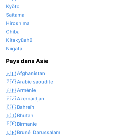
Kyōto
Saitama
Hiroshima
Chiba
Kitakyūshū
Niigata
Pays dans Asie
🇦🇫 Afghanistan
🇸🇦 Arabie saoudite
🇦🇲 Arménie
🇦🇿 Azerbaïdjan
🇧🇭 Bahreïn
🇧🇹 Bhutan
🇲🇲 Birmanie
🇧🇳 Brunéi Darussalam