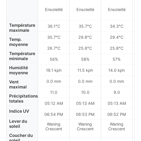
Plu
Ensoleillé
Ensoleillé
Ensoleillé
à
Température
36.1°C
35.7°C
34.3°C
maximale
30.7°C
29.8°C
29.4°C
Temp.
moyenne
26.7°C
25.6°C
25.8°C
Température
minimale
56%
58%
57%
Humidité
19.1 kph
11.5 kph
14.0 kph
moyenne
0.0 mm
0.0 mm
0.0 mm
Vent
maximal
11.0
10.0
9.0
Précipitations
totales
05:12 AM
05:13 AM
05:13 AM
Indice UV
06:54 PM
06:53 PM
06:52 PM
Lever du
Waning
Waning
Waning
N
soleil
Crescent
Crescent
Crescent
Coucher du
soleil