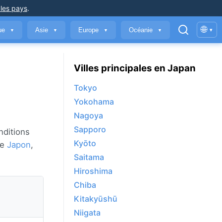
 les pays
.
🌐
que
Asie
Europe
Océanie
▾
▼
▼
▼
▼
Villes principales en Japan
Tokyo
Yokohama
Nagoya
Sapporo
nditions
Kyōto
de
Japon
,
Saitama
Hiroshima
Chiba
Kitakyūshū
Niigata