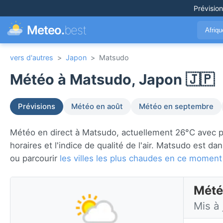
Prévisio
Meteo.
best
Afriq
vers d'autres
>
Japon
>
Matsudo
Météo à Matsudo, Japon 🇯🇵
Prévisions
Météo en août
Météo en septembre
Météo en direct à Matsudo, actuellement 26°C avec par
horaires et l'indice de qualité de l'air. Matsudo est da
ou parcourir
les villes les plus chaudes en ce moment
Mété
Mis à 