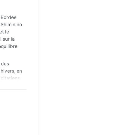
. Bordée
e Shimin no
et le
 sur la
quilibre
 des
hivers, en
pitations
 régulières
parfaites
novembre),
s, bien
tobre.
habituel