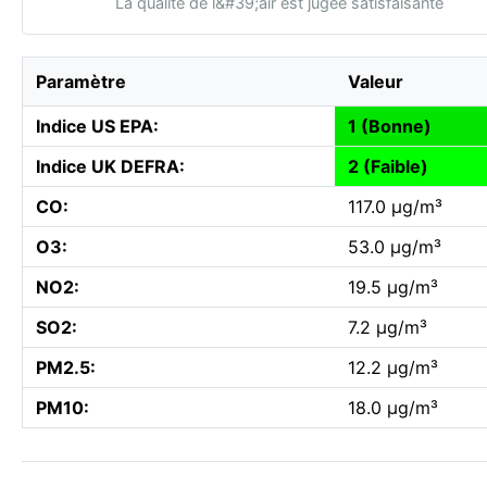
La qualité de l&#39;air est jugée satisfaisante
Paramètre
Valeur
Indice US EPA:
1 (Bonne)
Indice UK DEFRA:
2 (Faible)
CO:
117.0 µg/m³
O3:
53.0 µg/m³
NO2:
19.5 µg/m³
SO2:
7.2 µg/m³
PM2.5:
12.2 µg/m³
PM10:
18.0 µg/m³