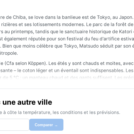
ure de Chiba, se love dans la banlieue est de Tokyo, au Japon
es rizières et ses lotissements modernes. Le parc de la forêt d
rs au printemps, tandis que le sanctuaire historique de Katori 
st également réputée pour son festival du feu d'artifice estival
s. Bien que moins célèbre que Tokyo, Matsudo séduit par son é
étropole.
 (Cfa selon Köppen). Les étés y sont chauds et moites, avec
nte – le coton léger et un éventail sont indispensables. Les 
 de 5 °C ; un manteau chaud et des gants suffisent. Les préci
 des pluies (tsuyu) de juin à juillet, marquée par des averses
, tandis que les printemps offrent des journées ensoleillées 
une autre ville
atique est le printemps (mars à mai) ou l’automne (octobre à 
à côte la température, les conditions et les prévisions.
ée. En été, le phénomène du sirocco est rare, mais les typhon
orter des vents violents et de fortes pluies entre août et oc
Comparer →
ais sans formation durable. Le brouillard matinal n’est pas in