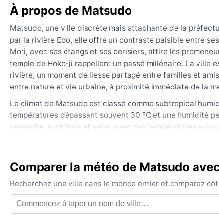
À propos de Matsudo
Matsudo, une ville discrète mais attachante de la préfect
par la rivière Edo, elle offre un contraste paisible entre s
Mori, avec ses étangs et ses cerisiers, attire les promeneu
temple de Hoko-ji rappellent un passé millénaire. La ville e
rivière, un moment de liesse partagé entre familles et ami
entre nature et vie urbaine, à proximité immédiate de la m
Le climat de Matsudo est classé comme subtropical humide
températures dépassant souvent 30 °C et une humidité pesa
revanche, sont frais et secs, avec des températures autour
sont abondantes toute l'année, avec un pic durant la saison
et une atmosphère lourde. Les automnes sont doux et clairs
pour les hanami.
Comparer la météo de Matsudo avec 
La meilleure période pour visiter Matsudo sur le plan clim
Recherchez une ville dans le monde entier et comparez côte 
quand les températures sont agréables et l’humidité modér
que moins fréquents que dans le sud du Japon, peuvent app
L’hiver, quelques chutes de neige légères sont possibles, m