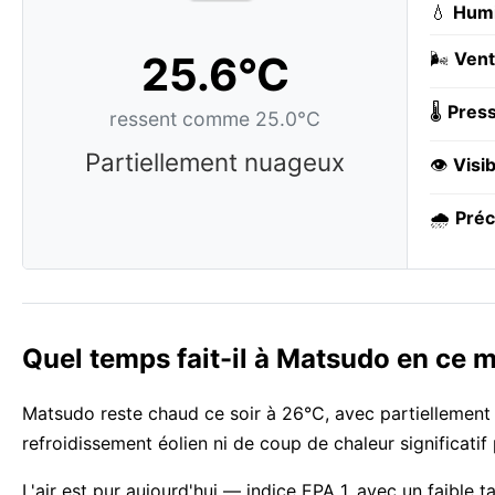
💧
Humi
25.6°C
🌬️
Vent
🌡️
Press
ressent comme 25.0°C
Partiellement nuageux
👁️
Visib
🌧️
Préc
Quel temps fait-il à Matsudo en ce 
Matsudo reste chaud ce soir à 26°C, avec partiellement 
refroidissement éolien ni de coup de chaleur significati
L'air est pur aujourd'hui — indice EPA 1, avec un faible