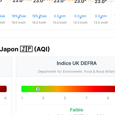
23.0°
23.0°
23.0°
23.0°
23.0°
luie
18% Pluie
19% Pluie
0.0 mm
0.0 mm
0.0 mm
↑
↑
↑
↑
↑
↑
km/h
16.0 km/h
16.0 km/h
15.0 km/h
13.0 km/h
13.0 km/h
, Japon 🇯🇵 (AQI)
Indice UK DEFRA
Department for Environment, Food & Rural Affair
2
6
1
3
5
7
9
Faible