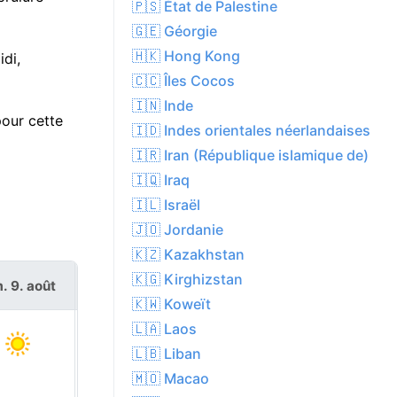
🇵🇸 État de Palestine
🇬🇪 Géorgie
🇭🇰 Hong Kong
di,
🇨🇨 Îles Cocos
🇮🇳 Inde
pour cette
🇮🇩 Indes orientales néerlandaises
🇮🇷 Iran (République islamique de)
🇮🇶 Iraq
🇮🇱 Israël
🇯🇴 Jordanie
🇰🇿 Kazakhstan
🇰🇬 Kirghizstan
. 9. août
lun. 10. août
🇰🇼 Koweït
🇱🇦 Laos
🇱🇧 Liban
🇲🇴 Macao