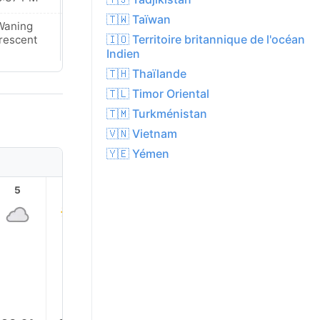
🇹🇼 Taïwan
Waning
New Moon
🇮🇴 Territoire britannique de l'océan
rescent
Indien
🇹🇭 Thaïlande
🇹🇱 Timor Oriental
🇹🇲 Turkménistan
🇻🇳 Vietnam
🇾🇪 Yémen
5
6
7
8
9
10
24.0°
24.0°