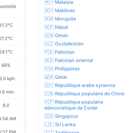
🇲🇾 Malaisie
soleillé
Couvert
🇲🇻 Maldives
🇲🇳 Mongolie
31.3°C
28.0°C
🇳🇵 Népal
🇴🇲 Oman
27.2°C
25.1°C
🇺🇿 Ouzbékistan
24.1°C
23.2°C
🇵🇰 Pakistan
🇧🇩 Pakistan oriental
66%
67%
🇵🇭 Philippines
🇶🇦 Qatar
2.0 kph
24.8 kph
🇸🇾 République arabe syrienne
0.6 mm
0.0 mm
🇨🇳 République populaire de Chine
🇰🇵 République populaire
8.0
6.0
démocratique de Corée
🇸🇬 Singapour
4:54 AM
04:55 AM
🇱🇰 Sri Lanka
6:37 PM
06:36 PM
🇹🇯 Tadjikistan