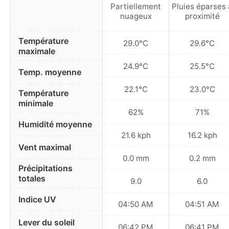
Partiellement
Pluies éparses 
nuageux
proximité
Température
29.0°C
29.6°C
maximale
24.9°C
25.5°C
Temp. moyenne
22.1°C
23.0°C
Température
minimale
62%
71%
Humidité moyenne
21.6 kph
16.2 kph
Vent maximal
0.0 mm
0.2 mm
Précipitations
totales
9.0
6.0
Indice UV
04:50 AM
04:51 AM
Lever du soleil
06:42 PM
06:41 PM