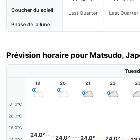
Coucher du soleil
Last Quarter
Last Quarter
Phase de la lune
Prévision horaire pour Matsudo, Jap
Tuesd
19
20
21
22
2
31.0°C
28.0°C
26.0°C
24.0°
24.0°
24.0°
24.0°
23.
24.0°C