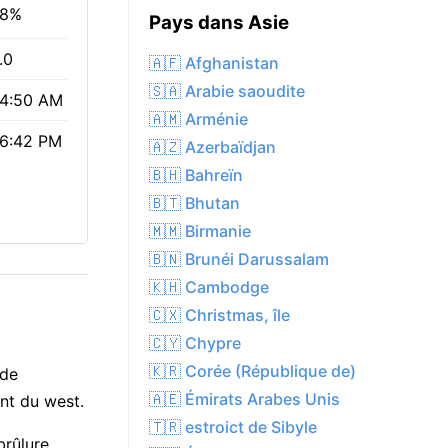
8%
Pays dans Asie
.0
🇦🇫 Afghanistan
🇸🇦 Arabie saoudite
4:50 AM
🇦🇲 Arménie
6:42 PM
🇦🇿 Azerbaïdjan
🇧🇭 Bahreïn
🇧🇹 Bhutan
🇲🇲 Birmanie
🇧🇳 Brunéi Darussalam
🇰🇭 Cambodge
🇨🇽 Christmas, île
🇨🇾 Chypre
🇰🇷 Corée (République de)
 de
🇦🇪 Émirats Arabes Unis
ant du west.
🇹🇷 estroict de Sibyle
brûlure