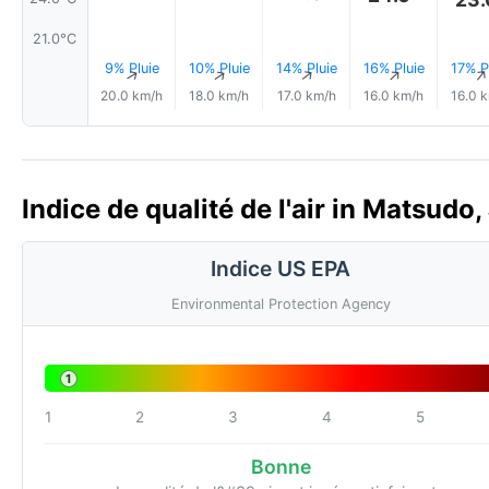
21.0°C
9% Pluie
10% Pluie
14% Pluie
16% Pluie
17% P
↑
↑
↑
↑
20.0 km/h
18.0 km/h
17.0 km/h
16.0 km/h
16.0 
Indice de qualité de l'air in Matsudo
Indice US EPA
Environmental Protection Agency
1
1
2
3
4
5
Bonne