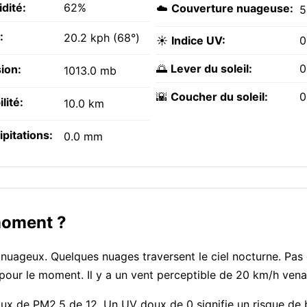
dité:
62%
☁️
Couverture nuageuse:
5
:
20.2 kph (68°)
☀️
Indice UV:
0
🌅
Lever du soleil:
0
ion:
1013.0 mb
🌇
Coucher du soleil:
0
ilité:
10.0 km
ipitations:
0.0 mm
moment ?
nuageux. Quelques nuages traversent le ciel nocturne. Pas
f pour le moment. Il y a un vent perceptible de 20 km/h ven
 taux de PM2.5 de 12. Un UV doux de 0 signifie un risque de 