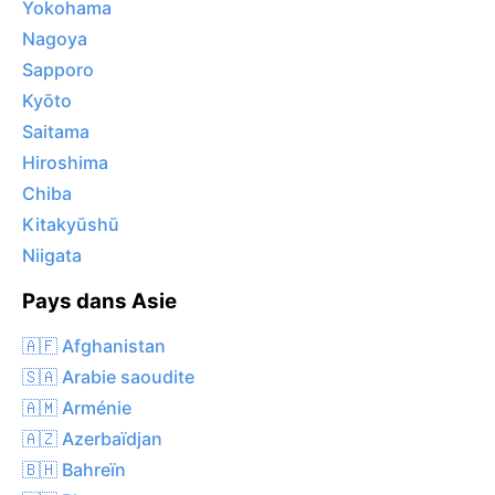
Yokohama
Nagoya
Sapporo
Kyōto
Saitama
Hiroshima
Chiba
Kitakyūshū
Niigata
Pays dans Asie
🇦🇫 Afghanistan
🇸🇦 Arabie saoudite
🇦🇲 Arménie
🇦🇿 Azerbaïdjan
🇧🇭 Bahreïn