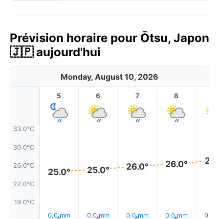
Prévision horaire pour Ōtsu, Japon
🇯🇵 aujourd'hui
Monday, August 10, 2026
5
6
7
8
9
33.0°C
30.0°C
27.
26.0°
26.0°
26.0°C
25.0°
25.0°
22.0°C
19.0°C
0.0 mm
0.0 mm
0.0 mm
0.0 mm
0.0
↑
↑
↑
↑