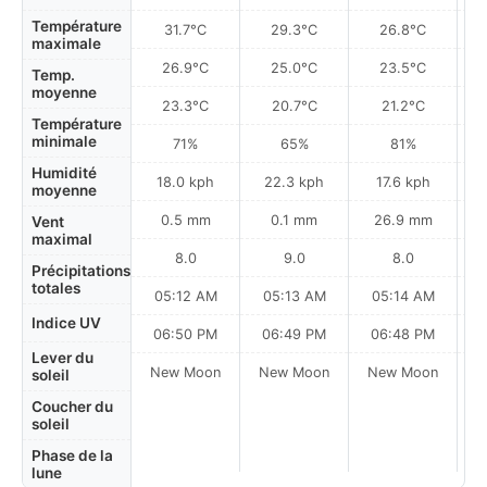
Température
31.7°C
29.3°C
26.8°C
maximale
26.9°C
25.0°C
23.5°C
Temp.
moyenne
23.3°C
20.7°C
21.2°C
Température
minimale
71%
65%
81%
Humidité
18.0 kph
22.3 kph
17.6 kph
moyenne
0.5 mm
0.1 mm
26.9 mm
Vent
maximal
8.0
9.0
8.0
Précipitations
totales
05:12 AM
05:13 AM
05:14 AM
Indice UV
06:50 PM
06:49 PM
06:48 PM
Lever du
New Moon
New Moon
New Moon
N
soleil
Coucher du
soleil
Phase de la
lune