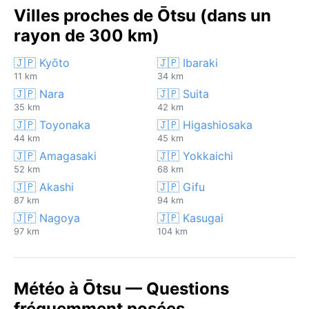
Villes proches de Ōtsu (dans un
rayon de 300 km)
🇯🇵 Kyōto
🇯🇵 Ibaraki
11 km
34 km
🇯🇵 Nara
🇯🇵 Suita
35 km
42 km
🇯🇵 Toyonaka
🇯🇵 Higashiosaka
44 km
45 km
🇯🇵 Amagasaki
🇯🇵 Yokkaichi
52 km
68 km
🇯🇵 Akashi
🇯🇵 Gifu
87 km
94 km
🇯🇵 Nagoya
🇯🇵 Kasugai
97 km
104 km
Météo à Ōtsu — Questions
fréquemment posées