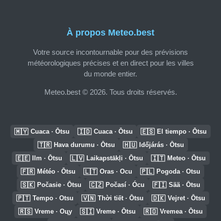
À propos Meteo.best
Votre source incontournable pour des prévisions
météorologiques précises et en direct pour les villes
du monde entier.
Meteo.best © 2026. Tous droits réservés.
🇲🇾
🇮🇩
🇪🇸
Cuaca · Ōtsu
Cuaca · Ōtsu
El tiempo · Ōtsu
🇹🇷
🇭🇺
Hava durumu · Ōtsu
Időjárás · Ōtsu
🇪🇪
🇱🇻
🇮🇹
Ilm · Ōtsu
Laikapstākļi · Ōtsu
Meteo · Ōtsu
🇫🇷
🇱🇹
🇵🇱
Météo · Ōtsu
Oras · Ocu
Pogoda · Otsu
🇸🇰
🇨🇿
🇫🇮
Počasie · Ōtsu
Počasí · Ócu
Sää · Ōtsu
🇵🇹
🇻🇳
🇩🇰
Tempo · Otsu
Thời tiết · Ōtsu
Vejret · Ōtsu
🇷🇸
🇸🇮
🇷🇴
Vreme · Оцу
Vreme · Ōtsu
Vremea · Ōtsu