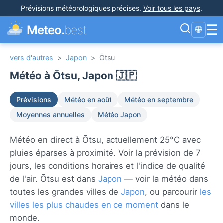
Prévisions météorologiques précises
.
Voir tous les pays
.
☰
Meteo.
best
🌐
vers d'autres
>
Japon
>
Ōtsu
Météo à Ōtsu, Japon 🇯🇵
Prévisions
Météo en août
Météo en septembre
Moyennes annuelles
Météo Japon
Météo en direct à Ōtsu, actuellement 25°C avec
pluies éparses à proximité. Voir la prévision de 7
jours, les conditions horaires et l'indice de qualité
de l'air. Ōtsu est dans
Japon
— voir la météo dans
toutes les grandes villes de
Japon
, ou parcourir
les
villes les plus chaudes en ce moment
dans le
monde.