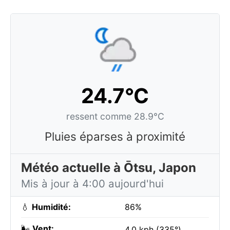
24.7°C
ressent comme 28.9°C
Pluies éparses à proximité
Météo actuelle à Ōtsu, Japon
Mis à jour à 4:00 aujourd'hui
💧
Humidité:
86%
🌬️
Vent:
4.0 kph (335°)