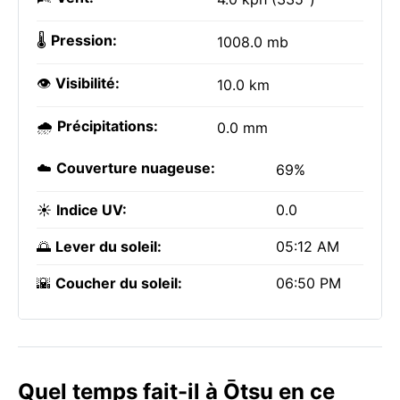
🌡️
Pression:
1008.0 mb
👁️
Visibilité:
10.0 km
🌧️
Précipitations:
0.0 mm
☁️
Couverture nuageuse:
69%
☀️
Indice UV:
0.0
🌅
Lever du soleil:
05:12 AM
🌇
Coucher du soleil:
06:50 PM
Quel temps fait-il à Ōtsu en ce