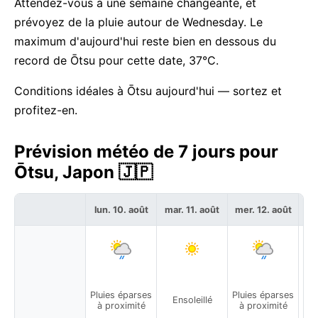
Attendez-vous à une semaine changeante, et
prévoyez de la pluie autour de Wednesday. Le
maximum d'aujourd'hui reste bien en dessous du
record de Ōtsu pour cette date, 37°C.
Conditions idéales à Ōtsu aujourd'hui — sortez et
profitez-en.
Prévision météo de 7 jours pour
Ōtsu, Japon 🇯🇵
lun. 10. août
mar. 11. août
mer. 12. août
je
Pluies éparses
Pluies éparses
Pa
Ensoleillé
à proximité
à proximité