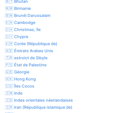
🇧🇹 Bhutan
🇲🇲 Birmanie
🇧🇳 Brunéi Darussalam
🇰🇭 Cambodge
🇨🇽 Christmas, île
🇨🇾 Chypre
🇰🇷 Corée (République de)
🇦🇪 Émirats Arabes Unis
🇹🇷 estroict de Sibyle
🇵🇸 État de Palestine
🇬🇪 Géorgie
🇭🇰 Hong Kong
🇨🇨 Îles Cocos
🇮🇳 Inde
🇮🇩 Indes orientales néerlandaises
🇮🇷 Iran (République islamique de)