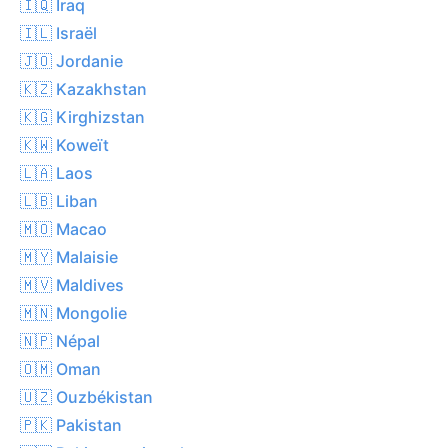
🇮🇶 Iraq
🇮🇱 Israël
🇯🇴 Jordanie
🇰🇿 Kazakhstan
🇰🇬 Kirghizstan
🇰🇼 Koweït
🇱🇦 Laos
🇱🇧 Liban
🇲🇴 Macao
🇲🇾 Malaisie
🇲🇻 Maldives
🇲🇳 Mongolie
🇳🇵 Népal
🇴🇲 Oman
🇺🇿 Ouzbékistan
🇵🇰 Pakistan