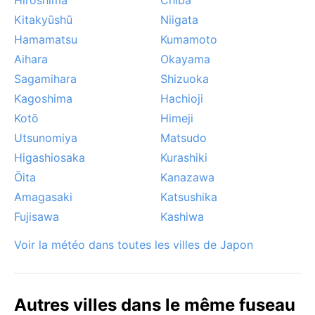
Kitakyūshū
Niigata
Hamamatsu
Kumamoto
Aihara
Okayama
Sagamihara
Shizuoka
Kagoshima
Hachioji
Kotō
Himeji
Utsunomiya
Matsudo
Higashiosaka
Kurashiki
Ōita
Kanazawa
Amagasaki
Katsushika
Fujisawa
Kashiwa
Voir la météo dans toutes les villes de Japon
Autres villes dans le même fuseau