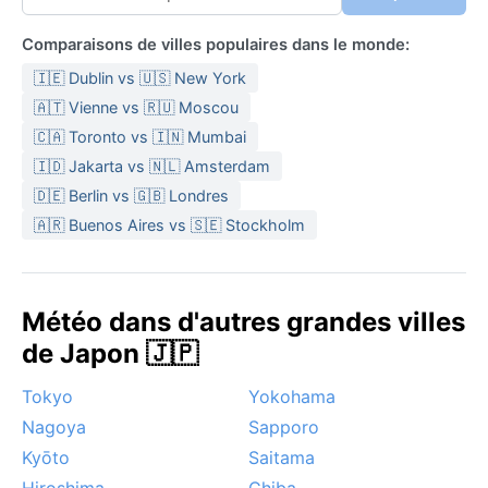
Comparaisons de villes populaires dans le monde:
🇮🇪 Dublin vs 🇺🇸 New York
🇦🇹 Vienne vs 🇷🇺 Moscou
🇨🇦 Toronto vs 🇮🇳 Mumbai
🇮🇩 Jakarta vs 🇳🇱 Amsterdam
🇩🇪 Berlin vs 🇬🇧 Londres
🇦🇷 Buenos Aires vs 🇸🇪 Stockholm
Météo dans d'autres grandes villes
de Japon 🇯🇵
Tokyo
Yokohama
Nagoya
Sapporo
Kyōto
Saitama
Hiroshima
Chiba