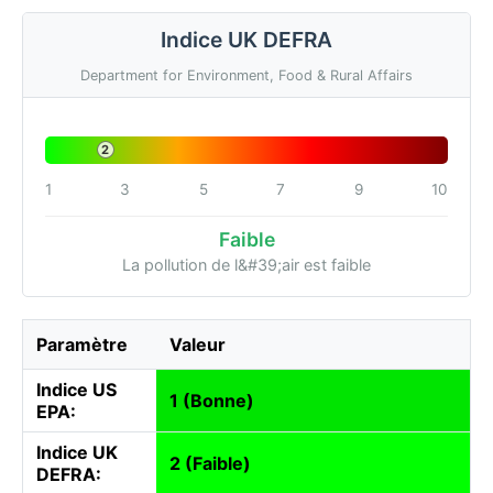
Indice UK DEFRA
Department for Environment, Food & Rural Affairs
2
1
3
5
7
9
10
Faible
La pollution de l&#39;air est faible
Paramètre
Valeur
Indice US
1 (Bonne)
EPA:
Indice UK
2 (Faible)
DEFRA: