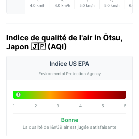
4.0 km/h
4.0 km/h
5.0 km/h
5.0 km/h
6.0 k
Indice de qualité de l'air in Ōtsu,
Japon 🇯🇵 (AQI)
Indice US EPA
Environmental Protection Agency
1
1
2
3
4
5
6
Bonne
La qualité de l&#39;air est jugée satisfaisante