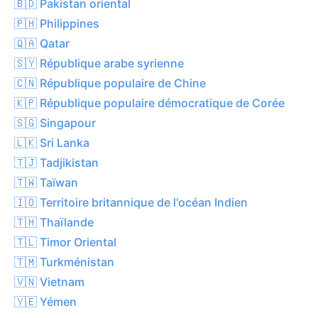
🇧🇩 Pakistan oriental
🇵🇭 Philippines
🇶🇦 Qatar
🇸🇾 République arabe syrienne
🇨🇳 République populaire de Chine
🇰🇵 République populaire démocratique de Corée
🇸🇬 Singapour
🇱🇰 Sri Lanka
🇹🇯 Tadjikistan
🇹🇼 Taïwan
🇮🇴 Territoire britannique de l'océan Indien
🇹🇭 Thaïlande
🇹🇱 Timor Oriental
🇹🇲 Turkménistan
🇻🇳 Vietnam
🇾🇪 Yémen