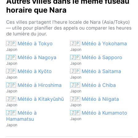
Autres villes dans le même fuseau
horaire que Nara
Ces villes partagent l'heure locale de Nara (Asia/Tokyo)
— utile pour planifier des appels ou comparer les heures
de lumière du jour.
🇯🇵 Météo à Tokyo
🇯🇵 Météo à Yokohama
Japon
Japon
🇯🇵 Météo à Nagoya
🇯🇵 Météo à Sapporo
Japon
Japon
🇯🇵 Météo à Kyōto
🇯🇵 Météo à Saitama
Japon
Japon
🇯🇵 Météo à Hiroshima
🇯🇵 Météo à Chiba
Japon
Japon
🇯🇵 Météo à Kitakyūshū
🇯🇵 Météo à Niigata
Japon
Japon
🇯🇵 Météo à
🇯🇵 Météo à Kumamoto
Hamamatsu
Japon
Japon