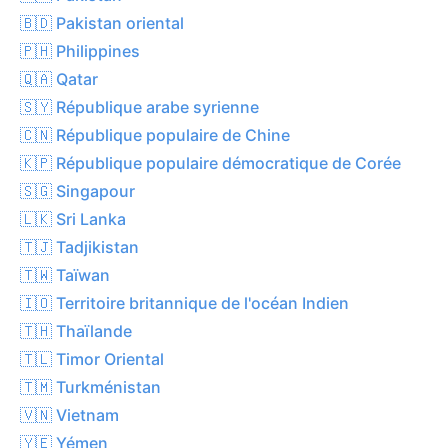
🇧🇩 Pakistan oriental
🇵🇭 Philippines
🇶🇦 Qatar
🇸🇾 République arabe syrienne
🇨🇳 République populaire de Chine
🇰🇵 République populaire démocratique de Corée
🇸🇬 Singapour
🇱🇰 Sri Lanka
🇹🇯 Tadjikistan
🇹🇼 Taïwan
🇮🇴 Territoire britannique de l'océan Indien
🇹🇭 Thaïlande
🇹🇱 Timor Oriental
🇹🇲 Turkménistan
🇻🇳 Vietnam
🇾🇪 Yémen