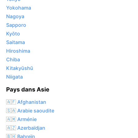
Yokohama
Nagoya
Sapporo
Kyōto
Saitama
Hiroshima
Chiba
Kitakyūshū
Niigata
Pays dans Asie
🇦🇫 Afghanistan
🇸🇦 Arabie saoudite
🇦🇲 Arménie
🇦🇿 Azerbaïdjan
🇧🇭 Bahreïn