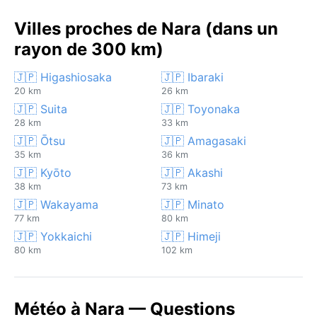
Villes proches de Nara (dans un
rayon de 300 km)
🇯🇵 Higashiosaka
🇯🇵 Ibaraki
20 km
26 km
🇯🇵 Suita
🇯🇵 Toyonaka
28 km
33 km
🇯🇵 Ōtsu
🇯🇵 Amagasaki
35 km
36 km
🇯🇵 Kyōto
🇯🇵 Akashi
38 km
73 km
🇯🇵 Wakayama
🇯🇵 Minato
77 km
80 km
🇯🇵 Yokkaichi
🇯🇵 Himeji
80 km
102 km
Météo à Nara — Questions