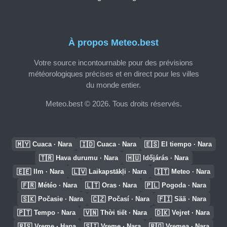
À propos Meteo.best
Votre source incontournable pour des prévisions
météorologiques précises et en direct pour les villes
du monde entier.
Meteo.best © 2026. Tous droits réservés.
🇲🇾
🇮🇩
🇪🇸
Cuaca · Nara
Cuaca · Nara
El tiempo · Nara
🇹🇷
🇭🇺
Hava durumu · Nara
Időjárás · Nara
🇪🇪
🇱🇻
🇮🇹
Ilm · Nara
Laikapstākļi · Nara
Meteo · Nara
🇫🇷
🇱🇹
🇵🇱
Météo · Nara
Oras · Nara
Pogoda · Nara
🇸🇰
🇨🇿
🇫🇮
Počasie · Nara
Počasí · Nara
Sää · Nara
🇵🇹
🇻🇳
🇩🇰
Tempo · Nara
Thời tiết · Nara
Vejret · Nara
🇷🇸
🇸🇮
🇷🇴
Vreme · Нара
Vreme · Nara
Vremea · Nara