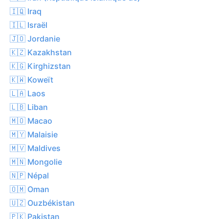
🇮🇶 Iraq
🇮🇱 Israël
🇯🇴 Jordanie
🇰🇿 Kazakhstan
🇰🇬 Kirghizstan
🇰🇼 Koweït
🇱🇦 Laos
🇱🇧 Liban
🇲🇴 Macao
🇲🇾 Malaisie
🇲🇻 Maldives
🇲🇳 Mongolie
🇳🇵 Népal
🇴🇲 Oman
🇺🇿 Ouzbékistan
🇵🇰 Pakistan