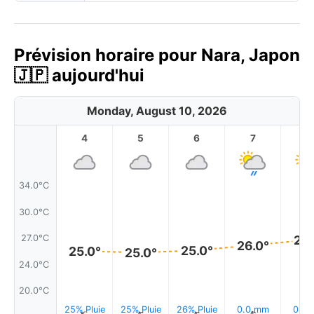
Prévision horaire pour Nara, Japon
🇯🇵 aujourd'hui
Monday, August 10, 2026
4
5
6
7
8
34.0°C
30.0°C
27.0°C
27.
26.0°
25.0°
25.0°
25.0°
24.0°C
20.0°C
25% Pluie
25% Pluie
26% Pluie
0.0 mm
0.0