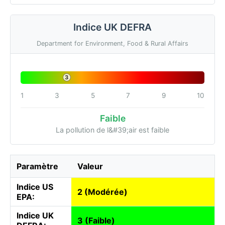
Indice UK DEFRA
Department for Environment, Food & Rural Affairs
3
1
3
5
7
9
10
Faible
La pollution de l&#39;air est faible
Paramètre
Valeur
Indice US
2 (Modérée)
EPA:
Indice UK
3 (Faible)