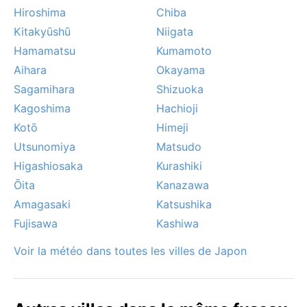
Hiroshima
Chiba
Kitakyūshū
Niigata
Hamamatsu
Kumamoto
Aihara
Okayama
Sagamihara
Shizuoka
Kagoshima
Hachioji
Kotō
Himeji
Utsunomiya
Matsudo
Higashiosaka
Kurashiki
Ōita
Kanazawa
Amagasaki
Katsushika
Fujisawa
Kashiwa
Voir la météo dans toutes les villes de Japon