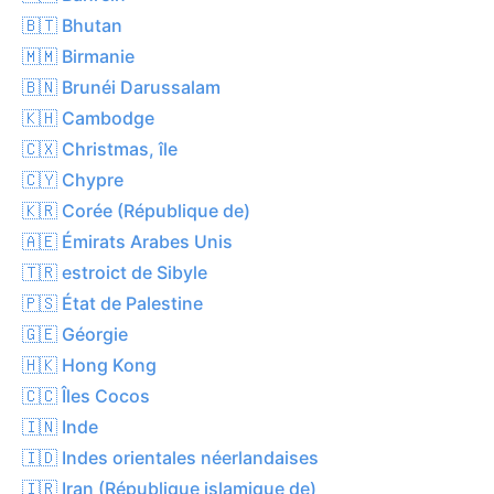
🇧🇹 Bhutan
🇲🇲 Birmanie
🇧🇳 Brunéi Darussalam
🇰🇭 Cambodge
🇨🇽 Christmas, île
🇨🇾 Chypre
🇰🇷 Corée (République de)
🇦🇪 Émirats Arabes Unis
🇹🇷 estroict de Sibyle
🇵🇸 État de Palestine
🇬🇪 Géorgie
🇭🇰 Hong Kong
🇨🇨 Îles Cocos
🇮🇳 Inde
🇮🇩 Indes orientales néerlandaises
🇮🇷 Iran (République islamique de)