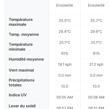
Ensoleillé
Ensoleillé
Température
35.5°C
35.7°C
maximale
29.4°C
29.6°C
Temp. moyenne
25.1°C
25.1°C
Température
minimale
61%
61%
Humidité moyenne
19.1 kph
21.2 kph
Vent maximal
0.0 mm
0.0 mm
Précipitations
totales
10.0
10.0
Indice UV
05:05 AM
05:06 AM
Lever du soleil
06:52 PM
06:51 PM