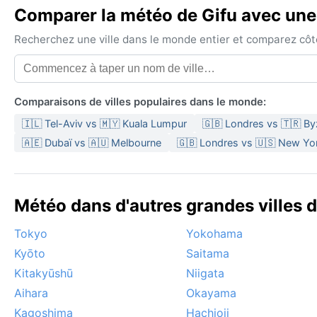
Comparer la météo de Gifu avec une 
Recherchez une ville dans le monde entier et comparez côte 
Comparaisons de villes populaires dans le monde:
🇮🇱 Tel-Aviv vs 🇲🇾 Kuala Lumpur
🇬🇧 Londres vs 🇹🇷 B
🇦🇪 Dubaï vs 🇦🇺 Melbourne
🇬🇧 Londres vs 🇺🇸 New Yo
Météo dans d'autres grandes villes 
Tokyo
Yokohama
Kyōto
Saitama
Kitakyūshū
Niigata
Aihara
Okayama
Kagoshima
Hachioji