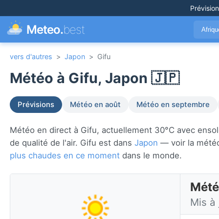
Prévisio
Meteo.
best
Afriq
vers d'autres
>
Japon
>
Gifu
Météo à Gifu, Japon 🇯🇵
Prévisions
Météo en août
Météo en septembre
Météo en direct à Gifu, actuellement 30°C avec ensoleil
de qualité de l'air. Gifu est dans
Japon
— voir la météo
plus chaudes en ce moment
dans le monde.
Mété
Mis à 