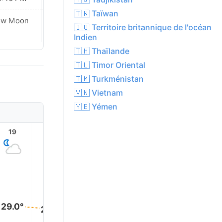
🇹🇼 Taïwan
ew Moon
New Moon
🇮🇴 Territoire britannique de l'océan
Indien
🇹🇭 Thaïlande
🇹🇱 Timor Oriental
🇹🇲 Turkménistan
🇻🇳 Vietnam
🇾🇪 Yémen
19
20
21
22
23
29.0°
29.0°
28.0°
28.0°
27.0°
27.0°