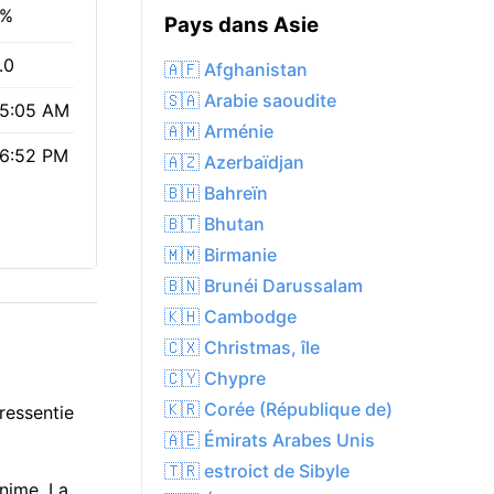
9%
Pays dans Asie
.0
🇦🇫 Afghanistan
🇸🇦 Arabie saoudite
5:05 AM
🇦🇲 Arménie
6:52 PM
🇦🇿 Azerbaïdjan
🇧🇭 Bahreïn
🇧🇹 Bhutan
🇲🇲 Birmanie
🇧🇳 Brunéi Darussalam
🇰🇭 Cambodge
🇨🇽 Christmas, île
🇨🇾 Chypre
🇰🇷 Corée (République de)
 ressentie
🇦🇪 Émirats Arabes Unis
🇹🇷 estroict de Sibyle
inime. La