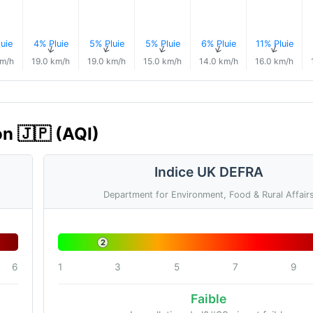
uie
4% Pluie
5% Pluie
5% Pluie
6% Pluie
11% Pluie
↑
↑
↑
↑
↑
km/h
19.0 km/h
19.0 km/h
15.0 km/h
14.0 km/h
16.0 km/h
on 🇯🇵 (AQI)
Indice UK DEFRA
Department for Environment, Food & Rural Affair
2
6
1
3
5
7
9
Faible