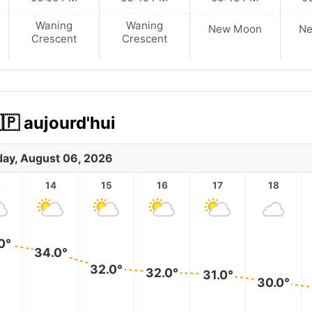
Waning
Waning
New Moon
N
Crescent
Crescent
🇵 aujourd'hui
ay, August 06, 2026
3
14
15
16
17
18
0°
34.0°
32.0°
32.0°
31.0°
30.0°