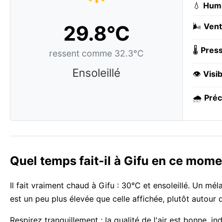
💧
Humi
29.8°C
🌬️
Vent
🌡️
Press
ressent comme 32.3°C
Ensoleillé
👁️
Visib
🌧️
Préc
Quel temps fait-il à Gifu en ce mome
Il fait vraiment chaud à Gifu : 30°C et ensoleillé. Un mél
est un peu plus élevée que celle affichée, plutôt autour 
Respirez tranquillement : la qualité de l'air est bonne, 