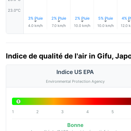
23.0°C
3% Pluie
2% Pluie
2% Pluie
5% Pluie
4% Pl
↑
↑
↑
↑
↑
4.0 km/h
7.0 km/h
10.0 km/h
10.0 km/h
12.0 
Indice de qualité de l'air in Gifu, Jap
Indice US EPA
Environmental Protection Agency
1
1
2
3
4
5
Bonne