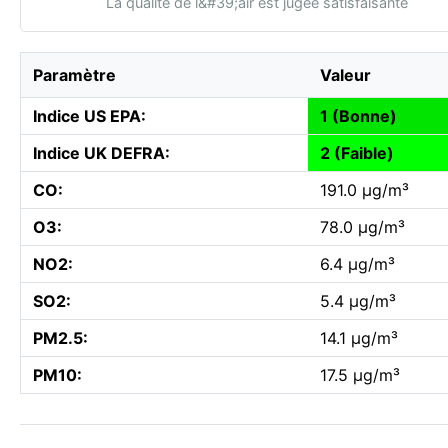
La qualité de l&#39;air est jugée satisfaisante
Paramètre
Valeur
Indice US EPA:
1 (Bonne)
Indice UK DEFRA:
2 (Faible)
CO:
191.0 µg/m³
O3:
78.0 µg/m³
NO2:
6.4 µg/m³
SO2:
5.4 µg/m³
PM2.5:
14.1 µg/m³
PM10:
17.5 µg/m³