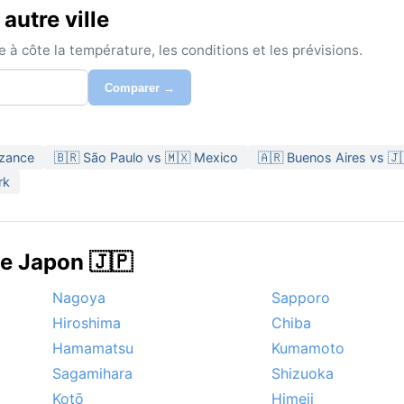
autre ville
à côte la température, les conditions et les prévisions.
Comparer →
yzance
🇧🇷 São Paulo vs 🇲🇽 Mexico
🇦🇷 Buenos Aires vs 🇯
rk
de Japon 🇯🇵
Nagoya
Sapporo
Hiroshima
Chiba
Hamamatsu
Kumamoto
Sagamihara
Shizuoka
Kotō
Himeji