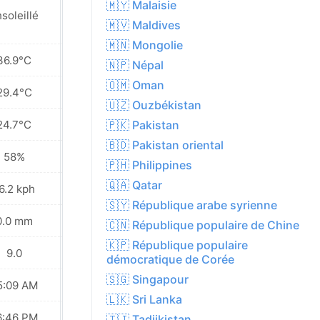
🇲🇾 Malaisie
soleillé
Ensoleillé
🇲🇻 Maldives
🇲🇳 Mongolie
36.9°C
36.6°C
🇳🇵 Népal
🇴🇲 Oman
29.4°C
29.2°C
🇺🇿 Ouzbékistan
24.7°C
23.6°C
🇵🇰 Pakistan
🇧🇩 Pakistan oriental
58%
57%
🇵🇭 Philippines
🇶🇦 Qatar
6.2 kph
9.4 kph
🇸🇾 République arabe syrienne
0.0 mm
1.9 mm
🇨🇳 République populaire de Chine
🇰🇵 République populaire
9.0
9.0
démocratique de Corée
🇸🇬 Singapour
5:09 AM
05:10 AM
🇱🇰 Sri Lanka
6:46 PM
06:45 PM
🇹🇯 Tadjikistan