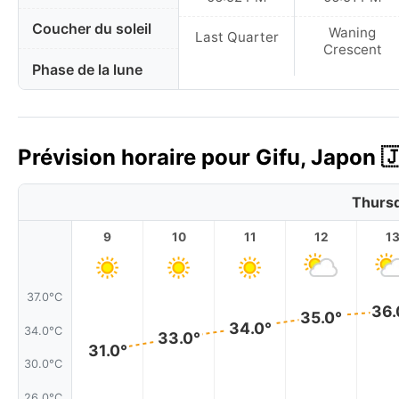
Coucher du soleil
Waning
Last Quarter
Crescent
Phase de la lune
Prévision horaire pour Gifu, Japon 
Thursd
9
10
11
12
1
37.0°C
36.
35.0°
34.0°
34.0°C
33.0°
31.0°
30.0°C
26.0°C