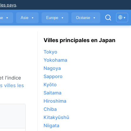
 les pays
.
🌐
que
Asie
Europe
Océanie
▾
▼
▼
▼
▼
Villes principales en Japan
Tokyo
Yokohama
Nagoya
Sapporo
t l'indice
Kyōto
s villes les
Saitama
Hiroshima
Chiba
Kitakyūshū
Niigata