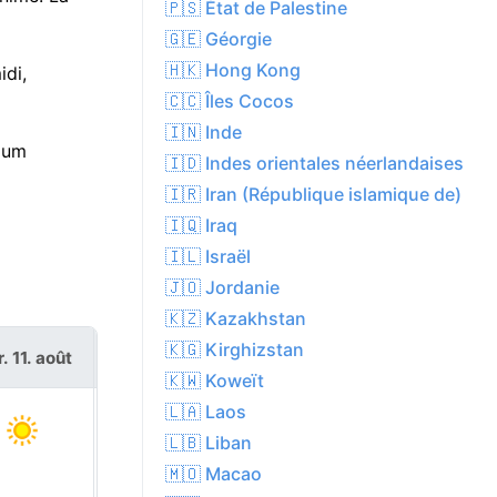
🇵🇸 État de Palestine
🇬🇪 Géorgie
🇭🇰 Hong Kong
di,
🇨🇨 Îles Cocos
🇮🇳 Inde
mum
🇮🇩 Indes orientales néerlandaises
🇮🇷 Iran (République islamique de)
🇮🇶 Iraq
🇮🇱 Israël
🇯🇴 Jordanie
🇰🇿 Kazakhstan
🇰🇬 Kirghizstan
. 11. août
mer. 12. août
🇰🇼 Koweït
🇱🇦 Laos
🇱🇧 Liban
🇲🇴 Macao