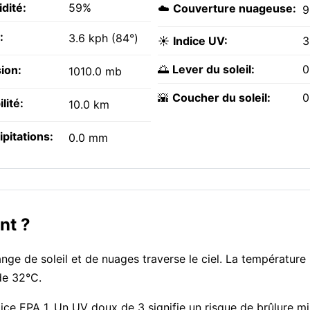
dité:
59%
☁️
Couverture nuageuse:
:
3.6 kph (84°)
☀️
Indice UV:
3
🌅
Lever du soleil:
0
ion:
1010.0 mb
🌇
Coucher du soleil:
0
ilité:
10.0 km
ipitations:
0.0 mm
nt ?
ange de soleil et de nuages traverse le ciel. La température
de 32°C.
indice EPA 1. Un UV doux de 3 signifie un risque de brûlure m