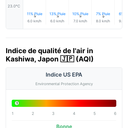
23.0°C
11% Pluie
13% Pluie
10% Pluie
7% Pluie
6% Pl
↑
↑
↑
↑
↑
6.0 km/h
6.0 km/h
7.0 km/h
8.0 km/h
9.0 k
Indice de qualité de l'air in
Kashiwa, Japon 🇯🇵 (AQI)
Indice US EPA
Environmental Protection Agency
1
1
2
3
4
5
6
Bonne