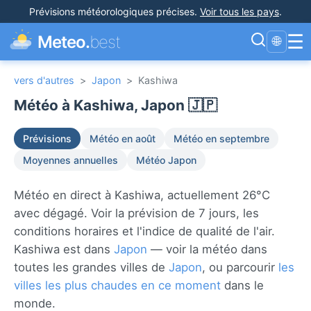
Prévisions météorologiques précises
.
Voir tous les pays
.
☰
Meteo.
best
🌐
vers d'autres
>
Japon
>
Kashiwa
Météo à Kashiwa, Japon 🇯🇵
Prévisions
Météo en août
Météo en septembre
Moyennes annuelles
Météo Japon
Météo en direct à Kashiwa, actuellement 26°C
avec dégagé. Voir la prévision de 7 jours, les
conditions horaires et l'indice de qualité de l'air.
Kashiwa est dans
Japon
— voir la météo dans
toutes les grandes villes de
Japon
, ou parcourir
les
villes les plus chaudes en ce moment
dans le
monde.