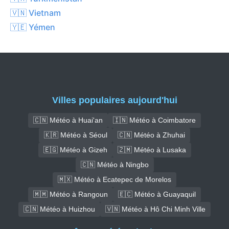
🇻🇳 Vietnam
🇾🇪 Yémen
Villes populaires aujourd'hui
🇨🇳 Météo à Huai'an
🇮🇳 Météo à Coimbatore
🇰🇷 Météo à Séoul
🇨🇳 Météo à Zhuhai
🇪🇬 Météo à Gizeh
🇿🇲 Météo à Lusaka
🇨🇳 Météo à Ningbo
🇲🇽 Météo à Ecatepec de Morelos
🇲🇲 Météo à Rangoun
🇪🇨 Météo à Guayaquil
🇨🇳 Météo à Huizhou
🇻🇳 Météo à Hô Chi Minh Ville