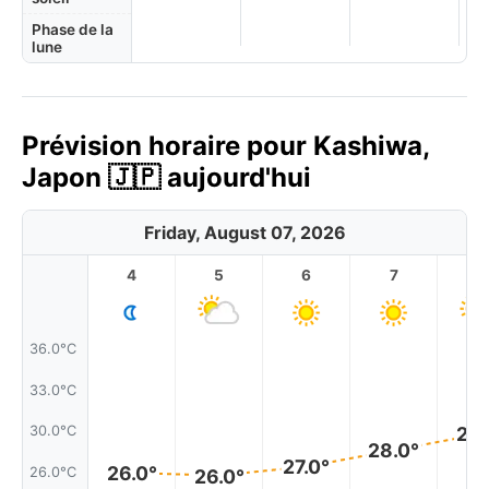
Phase de la
lune
Prévision horaire pour Kashiwa,
Japon 🇯🇵 aujourd'hui
Friday, August 07, 2026
4
5
6
7
8
36.0°C
33.0°C
30.0°C
29.
28.0°
27.0°
26.0°
26.0°C
26.0°