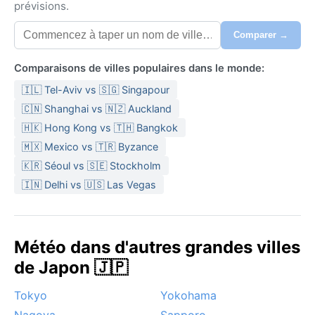
prévisions.
Comparer →
Comparaisons de villes populaires dans le monde:
🇮🇱 Tel-Aviv vs 🇸🇬 Singapour
🇨🇳 Shanghai vs 🇳🇿 Auckland
🇭🇰 Hong Kong vs 🇹🇭 Bangkok
🇲🇽 Mexico vs 🇹🇷 Byzance
🇰🇷 Séoul vs 🇸🇪 Stockholm
🇮🇳 Delhi vs 🇺🇸 Las Vegas
Météo dans d'autres grandes villes
de Japon 🇯🇵
Tokyo
Yokohama
Nagoya
Sapporo