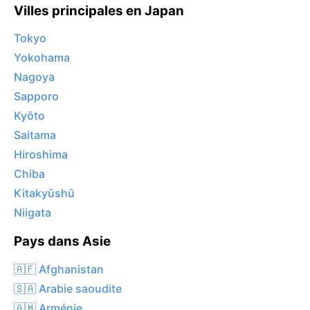
Villes principales en Japan
Tokyo
Yokohama
Nagoya
Sapporo
Kyōto
Saitama
Hiroshima
Chiba
Kitakyūshū
Niigata
Pays dans Asie
🇦🇫 Afghanistan
🇸🇦 Arabie saoudite
🇦🇲 Arménie