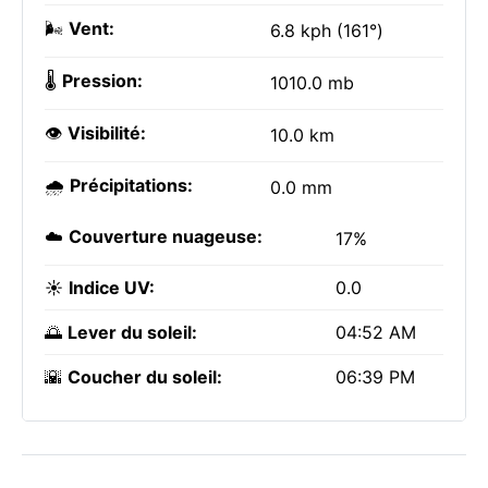
🌬️
Vent:
6.8 kph (161°)
🌡️
Pression:
1010.0 mb
👁️
Visibilité:
10.0 km
🌧️
Précipitations:
0.0 mm
☁️
Couverture nuageuse:
17%
☀️
Indice UV:
0.0
🌅
Lever du soleil:
04:52 AM
🌇
Coucher du soleil:
06:39 PM