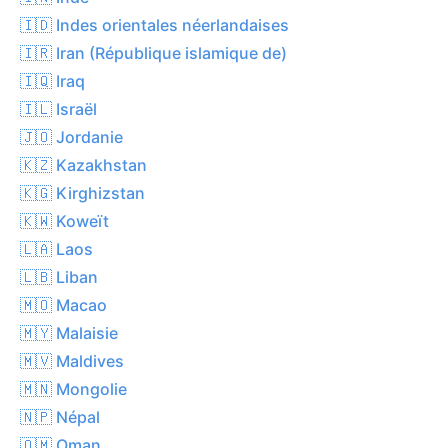
🇮🇩 Indes orientales néerlandaises
🇮🇷 Iran (République islamique de)
🇮🇶 Iraq
🇮🇱 Israël
🇯🇴 Jordanie
🇰🇿 Kazakhstan
🇰🇬 Kirghizstan
🇰🇼 Koweït
🇱🇦 Laos
🇱🇧 Liban
🇲🇴 Macao
🇲🇾 Malaisie
🇲🇻 Maldives
🇲🇳 Mongolie
🇳🇵 Népal
🇴🇲 Oman