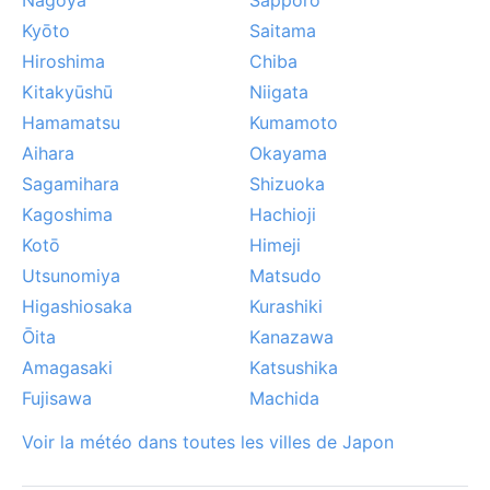
Kyōto
Saitama
Hiroshima
Chiba
Kitakyūshū
Niigata
Hamamatsu
Kumamoto
Aihara
Okayama
Sagamihara
Shizuoka
Kagoshima
Hachioji
Kotō
Himeji
Utsunomiya
Matsudo
Higashiosaka
Kurashiki
Ōita
Kanazawa
Amagasaki
Katsushika
Fujisawa
Machida
Voir la météo dans toutes les villes de Japon