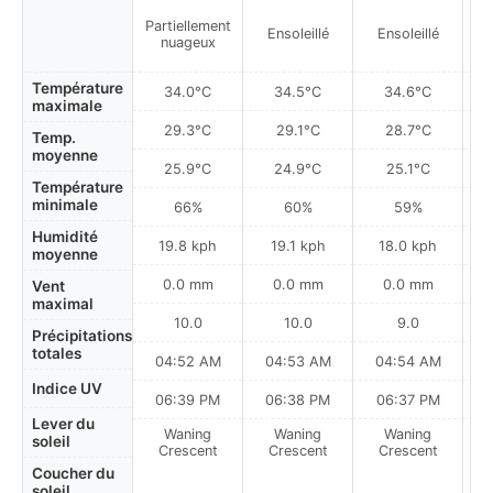
Partiellement
Ensoleillé
Ensoleillé
nuageux
Température
34.0°C
34.5°C
34.6°C
maximale
29.3°C
29.1°C
28.7°C
Temp.
moyenne
25.9°C
24.9°C
25.1°C
Température
minimale
66%
60%
59%
Humidité
19.8 kph
19.1 kph
18.0 kph
moyenne
0.0 mm
0.0 mm
0.0 mm
Vent
maximal
10.0
10.0
9.0
Précipitations
totales
04:52 AM
04:53 AM
04:54 AM
0
Indice UV
06:39 PM
06:38 PM
06:37 PM
Lever du
Waning
Waning
Waning
N
soleil
Crescent
Crescent
Crescent
Coucher du
soleil