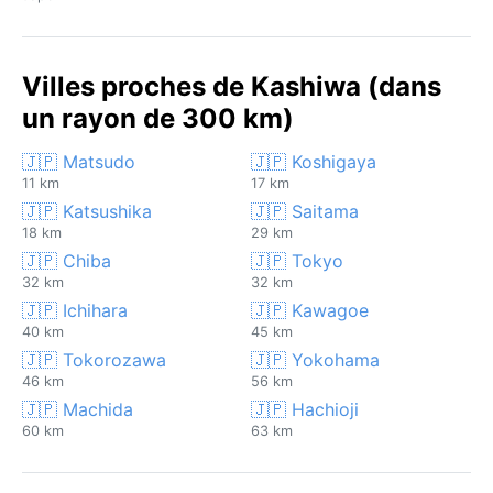
Villes proches de Kashiwa (dans
un rayon de 300 km)
🇯🇵 Matsudo
🇯🇵 Koshigaya
11 km
17 km
🇯🇵 Katsushika
🇯🇵 Saitama
18 km
29 km
🇯🇵 Chiba
🇯🇵 Tokyo
32 km
32 km
🇯🇵 Ichihara
🇯🇵 Kawagoe
40 km
45 km
🇯🇵 Tokorozawa
🇯🇵 Yokohama
46 km
56 km
🇯🇵 Machida
🇯🇵 Hachioji
60 km
63 km