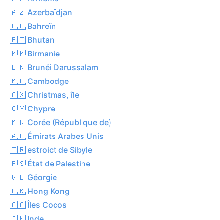
🇦🇿 Azerbaïdjan
🇧🇭 Bahreïn
🇧🇹 Bhutan
🇲🇲 Birmanie
🇧🇳 Brunéi Darussalam
🇰🇭 Cambodge
🇨🇽 Christmas, île
🇨🇾 Chypre
🇰🇷 Corée (République de)
🇦🇪 Émirats Arabes Unis
🇹🇷 estroict de Sibyle
🇵🇸 État de Palestine
🇬🇪 Géorgie
🇭🇰 Hong Kong
🇨🇨 Îles Cocos
🇮🇳 Inde