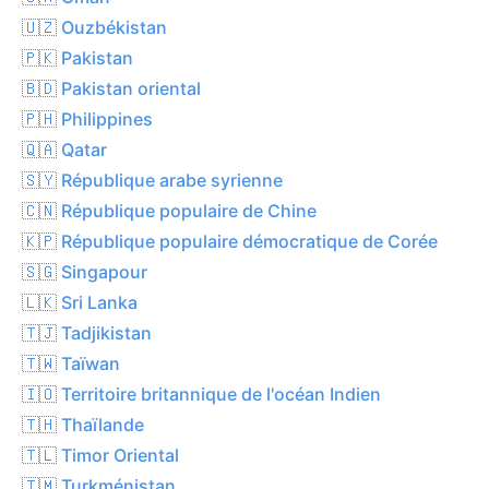
🇺🇿 Ouzbékistan
🇵🇰 Pakistan
🇧🇩 Pakistan oriental
🇵🇭 Philippines
🇶🇦 Qatar
🇸🇾 République arabe syrienne
🇨🇳 République populaire de Chine
🇰🇵 République populaire démocratique de Corée
🇸🇬 Singapour
🇱🇰 Sri Lanka
🇹🇯 Tadjikistan
🇹🇼 Taïwan
🇮🇴 Territoire britannique de l'océan Indien
🇹🇭 Thaïlande
🇹🇱 Timor Oriental
🇹🇲 Turkménistan