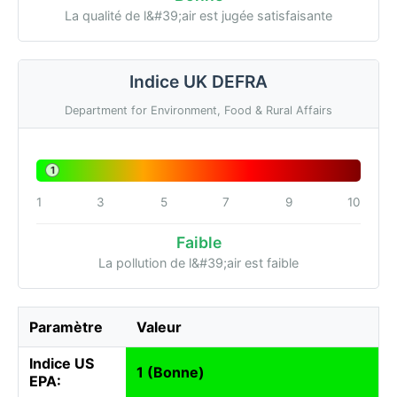
La qualité de l&#39;air est jugée satisfaisante
Indice UK DEFRA
Department for Environment, Food & Rural Affairs
1
1
3
5
7
9
10
Faible
La pollution de l&#39;air est faible
Paramètre
Valeur
Indice US
1 (Bonne)
EPA: