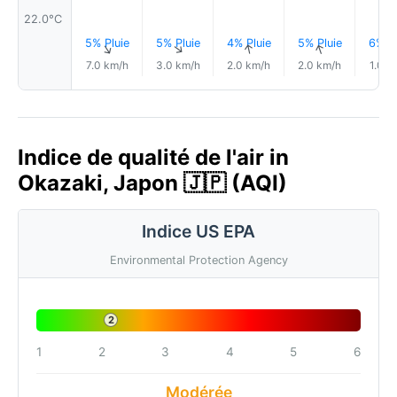
22.0°C
5% Pluie
5% Pluie
4% Pluie
5% Pluie
6% Pl
↑
↑
↑
↑
7.0 km/h
3.0 km/h
2.0 km/h
2.0 km/h
1.0 k
Indice de qualité de l'air in
Okazaki, Japon 🇯🇵 (AQI)
Indice US EPA
Environmental Protection Agency
2
1
2
3
4
5
6
Modérée