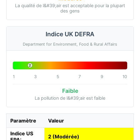
La qualité de l&#39;air est acceptable pour la plupart
des gens
Indice UK DEFRA
Department for Environment, Food & Rural Affairs
2
1
3
5
7
9
10
Faible
La pollution de l&#39;air est faible
Paramètre
Valeur
Indice US
2 (Modérée)
EPA: