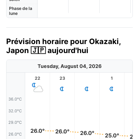
Phase de la
lune
Prévision horaire pour Okazaki,
Japon 🇯🇵 aujourd'hui
Tuesday, August 04, 2026
22
23
1
2
36.0°C
32.0°C
29.0°C
26.0°
26.0°
26.0°
26.0°C
25.0°
25.