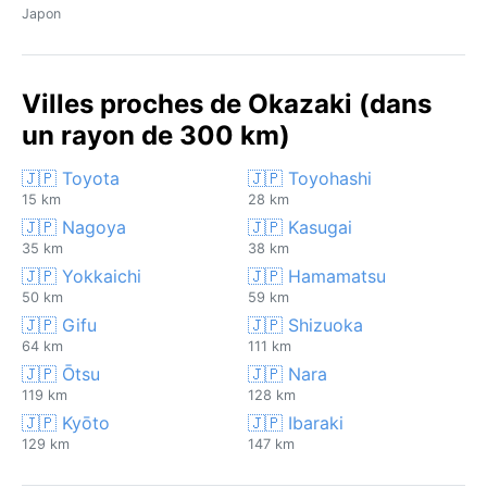
Japon
Villes proches de Okazaki (dans
un rayon de 300 km)
🇯🇵 Toyota
🇯🇵 Toyohashi
15 km
28 km
🇯🇵 Nagoya
🇯🇵 Kasugai
35 km
38 km
🇯🇵 Yokkaichi
🇯🇵 Hamamatsu
50 km
59 km
🇯🇵 Gifu
🇯🇵 Shizuoka
64 km
111 km
🇯🇵 Ōtsu
🇯🇵 Nara
119 km
128 km
🇯🇵 Kyōto
🇯🇵 Ibaraki
129 km
147 km