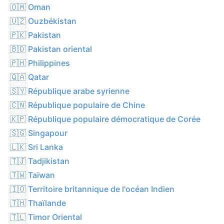
🇴🇲 Oman
🇺🇿 Ouzbékistan
🇵🇰 Pakistan
🇧🇩 Pakistan oriental
🇵🇭 Philippines
🇶🇦 Qatar
🇸🇾 République arabe syrienne
🇨🇳 République populaire de Chine
🇰🇵 République populaire démocratique de Corée
🇸🇬 Singapour
🇱🇰 Sri Lanka
🇹🇯 Tadjikistan
🇹🇼 Taïwan
🇮🇴 Territoire britannique de l'océan Indien
🇹🇭 Thaïlande
🇹🇱 Timor Oriental