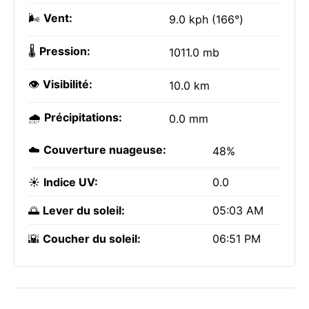
🌬️
Vent:
9.0 kph (166°)
🌡️
Pression:
1011.0 mb
👁️
Visibilité:
10.0 km
🌧️
Précipitations:
0.0 mm
☁️
Couverture nuageuse:
48%
☀️
Indice UV:
0.0
🌅
Lever du soleil:
05:03 AM
🌇
Coucher du soleil:
06:51 PM