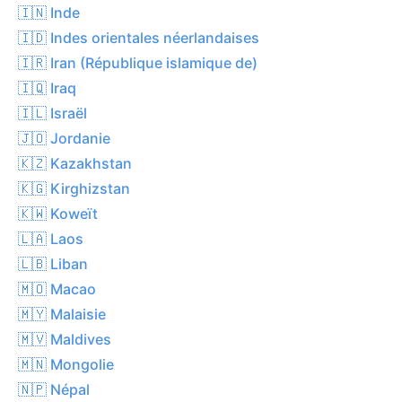
🇮🇳 Inde
🇮🇩 Indes orientales néerlandaises
🇮🇷 Iran (République islamique de)
🇮🇶 Iraq
🇮🇱 Israël
🇯🇴 Jordanie
🇰🇿 Kazakhstan
🇰🇬 Kirghizstan
🇰🇼 Koweït
🇱🇦 Laos
🇱🇧 Liban
🇲🇴 Macao
🇲🇾 Malaisie
🇲🇻 Maldives
🇲🇳 Mongolie
🇳🇵 Népal