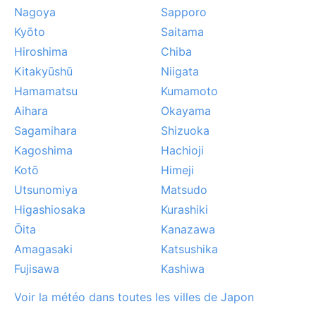
Nagoya
Sapporo
Kyōto
Saitama
Hiroshima
Chiba
Kitakyūshū
Niigata
Hamamatsu
Kumamoto
Aihara
Okayama
Sagamihara
Shizuoka
Kagoshima
Hachioji
Kotō
Himeji
Utsunomiya
Matsudo
Higashiosaka
Kurashiki
Ōita
Kanazawa
Amagasaki
Katsushika
Fujisawa
Kashiwa
Voir la météo dans toutes les villes de Japon