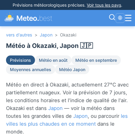
Prévisions météorologiques précises
.
Voir tous les pays
.
☰
Meteo.
best
🌐
vers d'autres
>
Japon
>
Okazaki
Météo à Okazaki, Japon 🇯🇵
Prévisions
Météo en août
Météo en septembre
Moyennes annuelles
Météo Japon
Météo en direct à Okazaki, actuellement 27°C avec
partiellement nuageux. Voir la prévision de 7 jours,
les conditions horaires et l'indice de qualité de l'air.
Okazaki est dans
Japon
— voir la météo dans
toutes les grandes villes de
Japon
, ou parcourir
les
villes les plus chaudes en ce moment
dans le
monde.