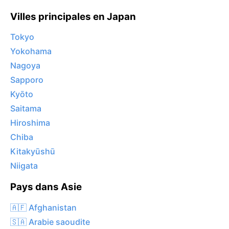
Villes principales en Japan
Tokyo
Yokohama
Nagoya
Sapporo
Kyōto
Saitama
Hiroshima
Chiba
Kitakyūshū
Niigata
Pays dans Asie
🇦🇫 Afghanistan
🇸🇦 Arabie saoudite