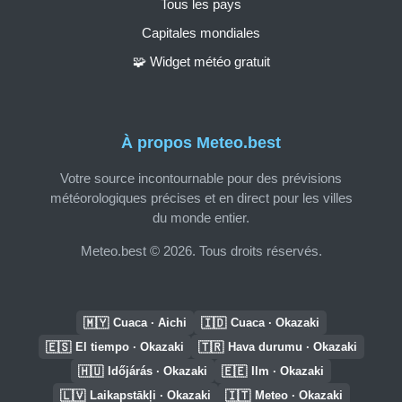
Tous les pays
Capitales mondiales
🧩 Widget météo gratuit
À propos Meteo.best
Votre source incontournable pour des prévisions
météorologiques précises et en direct pour les villes
du monde entier.
Meteo.best © 2026. Tous droits réservés.
🇲🇾
🇮🇩
Cuaca · Aichi
Cuaca · Okazaki
🇪🇸
🇹🇷
El tiempo · Okazaki
Hava durumu · Okazaki
🇭🇺
🇪🇪
Időjárás · Okazaki
Ilm · Okazaki
🇱🇻
🇮🇹
Laikapstākļi · Okazaki
Meteo · Okazaki