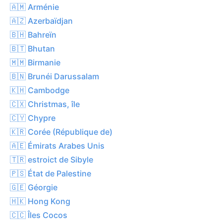
🇦🇲 Arménie
🇦🇿 Azerbaïdjan
🇧🇭 Bahreïn
🇧🇹 Bhutan
🇲🇲 Birmanie
🇧🇳 Brunéi Darussalam
🇰🇭 Cambodge
🇨🇽 Christmas, île
🇨🇾 Chypre
🇰🇷 Corée (République de)
🇦🇪 Émirats Arabes Unis
🇹🇷 estroict de Sibyle
🇵🇸 État de Palestine
🇬🇪 Géorgie
🇭🇰 Hong Kong
🇨🇨 Îles Cocos