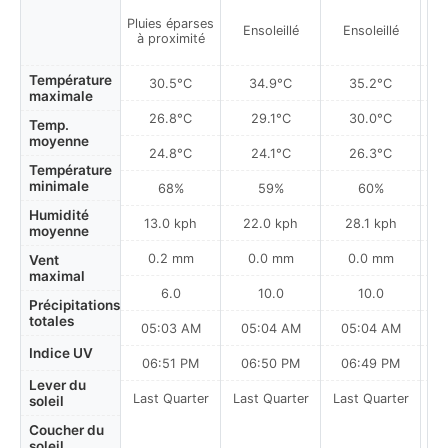
Pluies éparses
Ensoleillé
Ensoleillé
à proximité
Température
30.5°C
34.9°C
35.2°C
maximale
26.8°C
29.1°C
30.0°C
Temp.
moyenne
24.8°C
24.1°C
26.3°C
Température
minimale
68%
59%
60%
Humidité
13.0 kph
22.0 kph
28.1 kph
moyenne
0.2 mm
0.0 mm
0.0 mm
Vent
maximal
6.0
10.0
10.0
Précipitations
totales
05:03 AM
05:04 AM
05:04 AM
0
Indice UV
06:51 PM
06:50 PM
06:49 PM
Lever du
Last Quarter
Last Quarter
Last Quarter
soleil
Coucher du
soleil