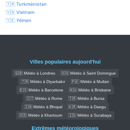
🇹🇲 Turkménistan
🇻🇳 Vietnam
🇾🇪 Yémen
Villes populaires aujourd'hui
🇬🇧 Météo à Londres
🇩🇴 Météo à Saint Domingue
🇹🇷 Météo à Diyarbakır
🇵🇰 Météo à Multan
🇪🇸 Météo à Barcelone
🇦🇺 Météo à Brisbane
🇮🇹 Météo à Rome
🇹🇷 Météo à Bursa
🇮🇳 Météo à Bhopal
🇰🇷 Météo à Daegu
🇸🇩 Météo à Khartoum
🇮🇩 Météo à Surabaya
Extrêmes météorologiques