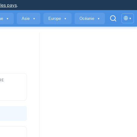
 les pays
.
🌐
que
Asie
Europe
Océanie
▾
▼
▼
▼
▼
RE