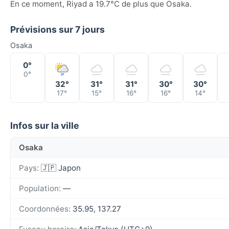
En ce moment, Riyad a 19.7°C de plus que Osaka.
Prévisions sur 7 jours
Osaka
0°
0°
32°
31°
31°
30°
30°
17°
15°
16°
16°
14°
Infos sur la ville
Osaka
Pays:
🇯🇵 Japon
Population:
—
Coordonnées:
35.95, 137.27