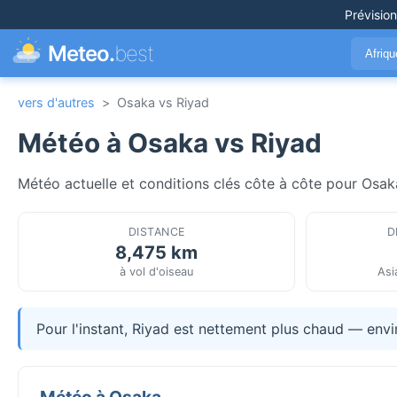
Prévisio
Meteo.
best
Afriq
vers d'autres
>
Osaka vs Riyad
Météo à Osaka vs Riyad
Météo actuelle et conditions clés côte à côte pour Osaka
DISTANCE
D
8,475 km
à vol d'oiseau
Asi
Pour l'instant, Riyad est nettement plus chaud — env
Météo à Osaka