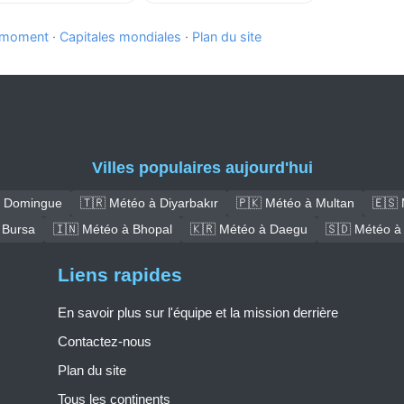
e moment
·
Capitales mondiales
·
Plan du site
Villes populaires aujourd'hui
t Domingue
🇹🇷 Météo à Diyarbakır
🇵🇰 Météo à Multan
🇪🇸 
 Bursa
🇮🇳 Météo à Bhopal
🇰🇷 Météo à Daegu
🇸🇩 Météo à
Liens rapides
En savoir plus sur l'équipe et la mission derrière
Contactez-nous
Plan du site
Tous les continents