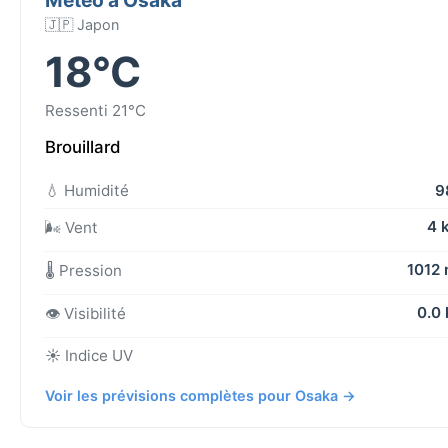
🇯🇵 Japon
18°C
Ressenti 21°C
Brouillard
💧 Humidité
9
4 
🌬️ Vent
1012
🌡️ Pression
0.0
👁️ Visibilité
☀️ Indice UV
Voir les prévisions complètes pour Osaka →