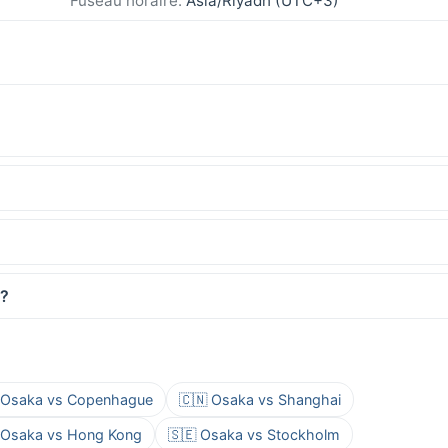
Fuseau horaire:
Asia/Riyadh (UTC+3)
 ?
 Osaka vs Copenhague
🇨🇳 Osaka vs Shanghai
 Osaka vs Hong Kong
🇸🇪 Osaka vs Stockholm