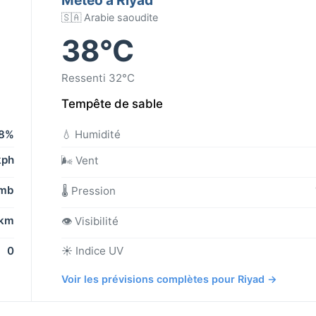
🇸🇦 Arabie saoudite
38°C
Ressenti 32°C
Tempête de sable
8%
💧 Humidité
kph
🌬️ Vent
 mb
🌡️ Pression
 km
👁️ Visibilité
0
☀️ Indice UV
Voir les prévisions complètes pour Riyad →