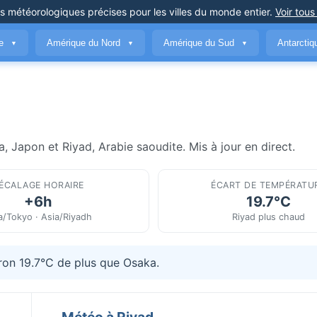
ns météorologiques précises
pour les villes du monde entier
.
Voir tous
ue
Amérique du Nord
Amérique du Sud
Antarcti
▼
▼
▼
, Japon et Riyad, Arabie saoudite. Mis à jour en direct.
ÉCALAGE HORAIRE
ÉCART DE TEMPÉRATU
+6h
19.7°C
a/Tokyo · Asia/Riyadh
Riyad plus chaud
iron 19.7°C de plus que Osaka.
Météo à Riyad