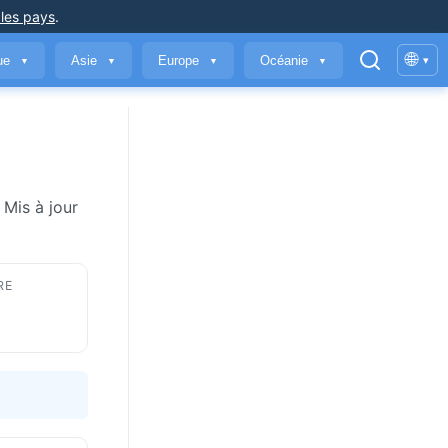
 les pays
.
🌐
que
Asie
Europe
Océanie
▾
▼
▼
▼
▼
 Mis à jour
RE