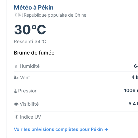
Météo à Pékin
🇨🇳 République populaire de Chine
30°C
Ressenti 34°C
Brume de fumée
💧 Humidité
6
4 
🌬️ Vent
1006
🌡️ Pression
5.4
👁️ Visibilité
☀️ Indice UV
Voir les prévisions complètes pour Pékin →