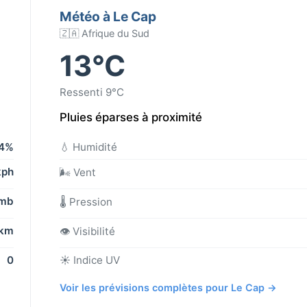
Météo à Le Cap
🇿🇦 Afrique du Sud
13°C
Ressenti 9°C
Pluies éparses à proximité
4%
💧 Humidité
kph
🌬️ Vent
 mb
🌡️ Pression
 km
👁️ Visibilité
0
☀️ Indice UV
Voir les prévisions complètes pour Le Cap →