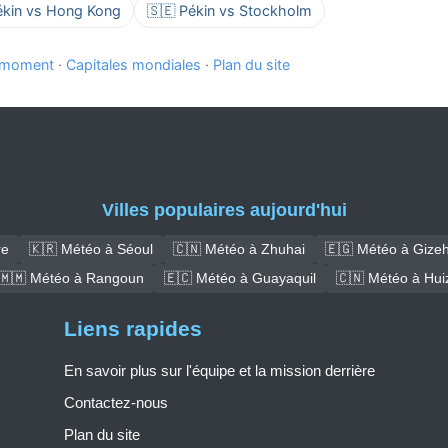
ékin vs Hong Kong
🇸🇪 Pékin vs Stockholm
e moment
·
Capitales mondiales
·
Plan du site
Villes populaires aujourd'hui
re
🇰🇷 Météo à Séoul
🇨🇳 Météo à Zhuhai
🇪🇬 Météo à Gize
🇲🇲 Météo à Rangoun
🇪🇨 Météo à Guayaquil
🇨🇳 Météo à Hui
Liens rapides
En savoir plus sur l'équipe et la mission derrière
Contactez-nous
Plan du site