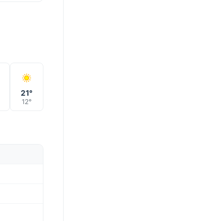
21°
12°