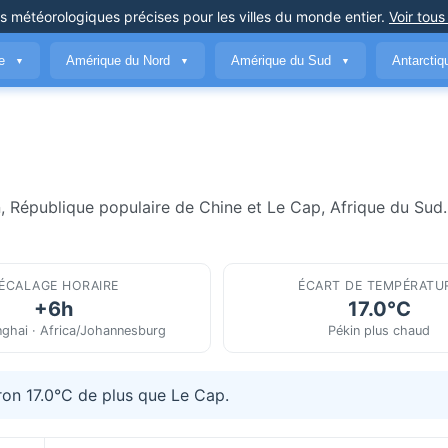
ns météorologiques précises
pour les villes du monde entier
.
Voir tous
ue
Amérique du Nord
Amérique du Sud
Antarcti
▼
▼
▼
, République populaire de Chine et Le Cap, Afrique du Sud.
ÉCALAGE HORAIRE
ÉCART DE TEMPÉRATU
+6h
17.0°C
ghai · Africa/Johannesburg
Pékin plus chaud
ron 17.0°C de plus que Le Cap.