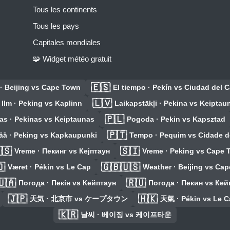
Tous les continents
Tous les pays
Capitales mondiales
🧩 Widget météo gratuit
🇪🇸
· Beijing vs Cape Town
El tiempo · Pekín vs Ciudad del 
🇱🇻
Ilm · Peking vs Kaplinn
Laikapstākļi · Pekina vs Keiptau
🇵🇱
as · Pekinas vs Keiptaunas
Pogoda · Pekin vs Kapsztad
🇵🇹
ää · Peking vs Kapkaupunki
Tempo · Pequim vs Cidade 
🇸
🇸🇮
Vreme · Пекинг vs Кејптаун
Vreme · Peking vs Cape
🇴
🇬🇧🇺🇸
Været · Pékin vs Le Cap
Weather · Beijing vs Ca
🇺🇦
🇷🇺
Погода · Пекін vs Кейптаун
Погода · Пекин vs Кей
🇯🇵
🇭🇰
天気 · 北京市 vs ケープタウン
天氣 · Pékin vs Le C
🇰🇷
날씨 · 베이징 vs 케이프타운