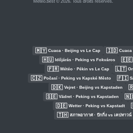
Meteo.best © 2026. Tous droits réservés.
🇲🇾
🇮🇩
Cuaca · Beijing vs Le Cap
Cuaca 
🇭🇺
🇪🇪
Időjárás · Peking vs Fokváros
🇫🇷
🇱🇹
Météo · Pékin vs Le Cap
Or
🇨🇿
🇫🇮
Počasí · Peking vs Kapské Město
S
🇩🇰

Vejret · Beijing vs Kapstaden
🇸🇪
🇳
Vädret · Peking vs Kapstaden
🇩🇪
Wetter · Peking vs Kapstadt
🇹🇭
สภาพอากาศ · ปักกิ่ง vs เคปทาวน์