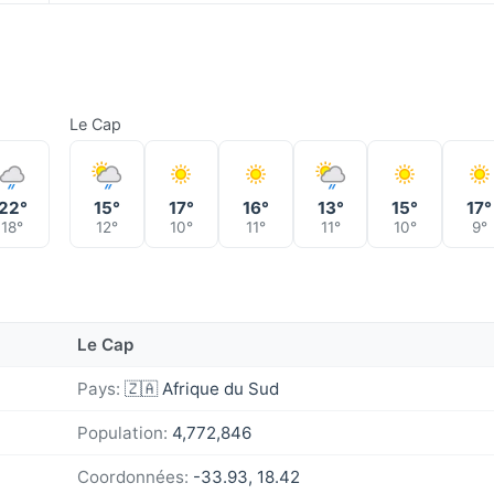
Le Cap
22°
15°
17°
16°
13°
15°
17°
18°
12°
10°
11°
11°
10°
9°
Le Cap
Pays:
🇿🇦 Afrique du Sud
Population:
4,772,846
Coordonnées:
-33.93, 18.42