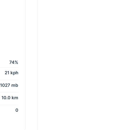
74%
21 kph
1027 mb
10.0 km
0