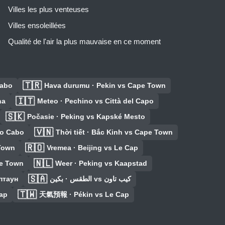
Villes les plus venteuses
Villes ensoleillées
Qualité de l'air la plus mauvaise en ce moment
🇹🇷
Cabo
Hava durumu · Pekin vs Cape Town
🇮🇹
na
Meteo · Pechino vs Città del Capo
🇸🇰
Počasie · Peking vs Kapské Mesto
🇻🇳
do Cabo
Thời tiết · Bắc Kinh vs Cape Town
🇷🇴
 Town
Vremea · Beijing vs Le Cap
🇳🇱
pe Town
Weer · Peking vs Kaapstad
🇸🇦
птаун
الطقس · بكين vs كيب تاون
🇹🇼
ap
天氣預報 · Pékin vs Le Cap