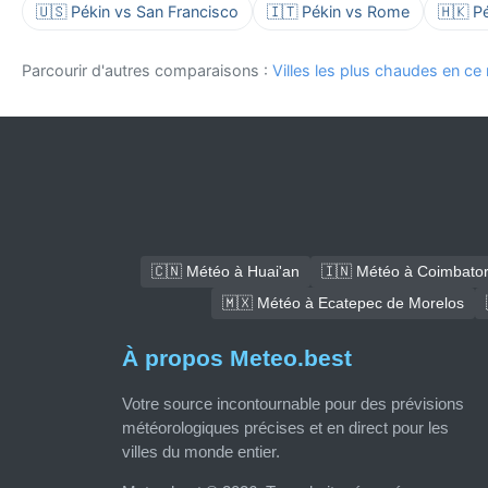
🇺🇸 Pékin vs San Francisco
🇮🇹 Pékin vs Rome
🇭🇰 P
Parcourir d'autres comparaisons :
Villes les plus chaudes en c
🇨🇳 Météo à Huai'an
🇮🇳 Météo à Coimbato
🇲🇽 Météo à Ecatepec de Morelos
À propos Meteo.best
Votre source incontournable pour des prévisions
météorologiques précises et en direct pour les
villes du monde entier.