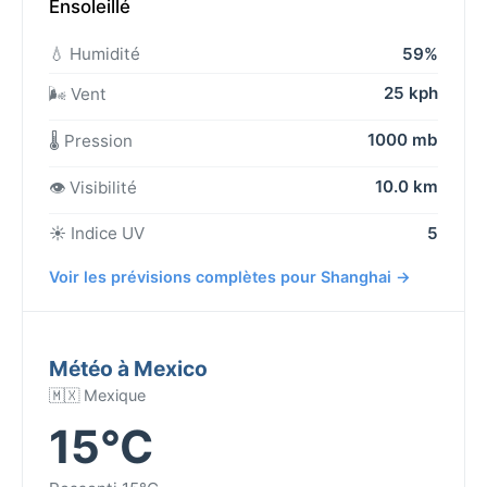
Ensoleillé
💧 Humidité
59%
25 kph
🌬️ Vent
1000 mb
🌡️ Pression
10.0 km
👁️ Visibilité
☀️ Indice UV
5
Voir les prévisions complètes pour Shanghai →
Météo à Mexico
🇲🇽 Mexique
15°C