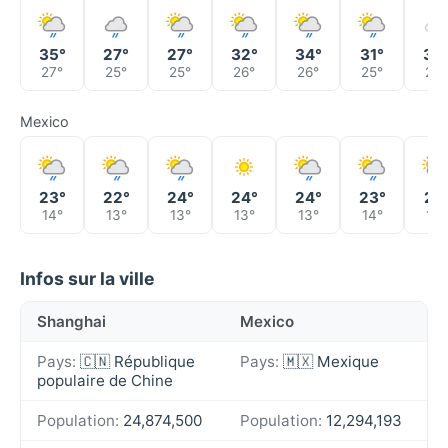
35°
27°
27°
32°
34°
31°
30
27°
25°
25°
26°
26°
25°
23°
Mexico
23°
22°
24°
24°
24°
23°
21°
14°
13°
13°
13°
13°
14°
13°
Infos sur la ville
Shanghai
Mexico
Pays:
🇨🇳 République
Pays:
🇲🇽 Mexique
populaire de Chine
Population:
24,874,500
Population:
12,294,193