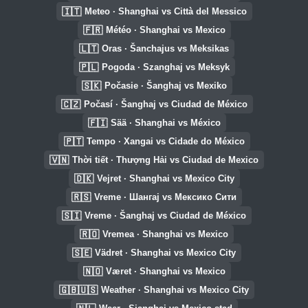
🇮🇹
Meteo · Shanghai vs Città del Messico
🇫🇷
Météo · Shanghai vs Mexico
🇱🇹
Oras · Šanchajus vs Meksikas
🇵🇱
Pogoda · Szanghaj vs Meksyk
🇸🇰
Počasie · Šanghaj vs Mexiko
🇨🇿
Počasí · Šanghaj vs Ciudad de México
🇫🇮
Sää · Shanghai vs México
🇵🇹
Tempo · Xangai vs Cidade do México
🇻🇳
Thời tiết · Thượng Hải vs Ciudad de Mexico
🇩🇰
Vejret · Shanghai vs Mexico City
🇷🇸
Vreme · Шангај vs Мексико Сити
🇸🇮
Vreme · Šanghaj vs Ciudad de México
🇷🇴
Vremea · Shanghai vs Mexico
🇸🇪
Vädret · Shanghai vs Mexico City
🇳🇴
Været · Shanghai vs Mexico
🇬🇧🇺🇸
Weather · Shanghai vs Mexico City