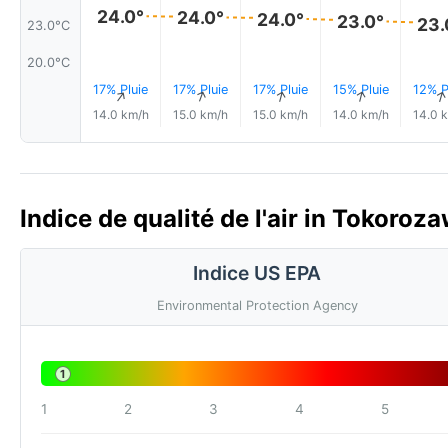
24.0°
24.0°
24.0°
23.0°
23.
23.0°C
20.0°C
17% Pluie
17% Pluie
17% Pluie
15% Pluie
12% P
↑
↑
↑
↑
14.0 km/h
15.0 km/h
15.0 km/h
14.0 km/h
14.0 
Indice de qualité de l'air in Tokoroz
Indice US EPA
Environmental Protection Agency
1
1
2
3
4
5