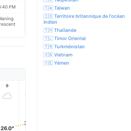
6:40 PM
06:39 PM
🇹🇼 Taïwan
🇮🇴 Territoire britannique de l'océan
Waning
Waning
Indien
rescent
Crescent
🇹🇭 Thaïlande
🇹🇱 Timor Oriental
🇹🇲 Turkménistan
🇻🇳 Vietnam
🇾🇪 Yémen
9
10
11
12
13
14
30.0°
30.0°
29.0°
28.0°
27.0°
26.0°