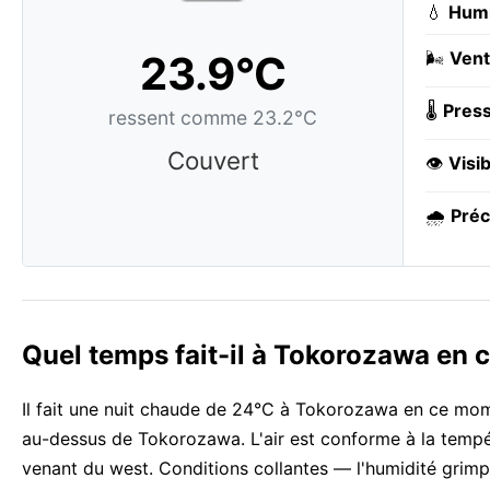
💧
Humi
23.9°C
🌬️
Vent
🌡️
Press
ressent comme 23.2°C
Couvert
👁️
Visib
🌧️
Préc
Quel temps fait-il à Tokorozawa en
Il fait une nuit chaude de 24°C à Tokorozawa en ce mom
au-dessus de Tokorozawa. L'air est conforme à la tempér
venant du west. Conditions collantes — l'humidité grim