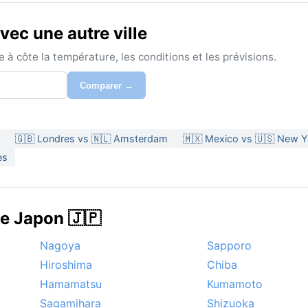
ec une autre ville
à côte la température, les conditions et les prévisions.
Comparer →
🇬🇧 Londres vs 🇳🇱 Amsterdam
🇲🇽 Mexico vs 🇺🇸 New Y
es
de Japon 🇯🇵
Nagoya
Sapporo
Hiroshima
Chiba
Hamamatsu
Kumamoto
Sagamihara
Shizuoka