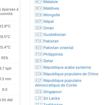
🇲🇾 Malaisie
🇲🇻 Maldives
s éparses à
Pluies éparses à
roximité
proximité
🇲🇳 Mongolie
🇳🇵 Népal
32.8°C
31.3°C
🇴🇲 Oman
🇺🇿 Ouzbékistan
28.5°C
27.5°C
🇵🇰 Pakistan
25.4°C
24.5°C
🇧🇩 Pakistan oriental
🇵🇭 Philippines
65%
60%
🇶🇦 Qatar
🇸🇾 République arabe syrienne
8.7 kph
21.2 kph
🇨🇳 République populaire de Chine
1.3 mm
1.4 mm
🇰🇵 République populaire
démocratique de Corée
8.0
8.0
🇸🇬 Singapour
🇱🇰 Sri Lanka
4:55 AM
04:56 AM
🇹🇯 Tadjikistan