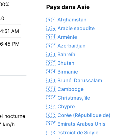
00%
Pays dans Asie
.0
🇦🇫 Afghanistan
🇸🇦 Arabie saoudite
4:51 AM
🇦🇲 Arménie
6:45 PM
🇦🇿 Azerbaïdjan
🇧🇭 Bahreïn
🇧🇹 Bhutan
🇲🇲 Birmanie
🇧🇳 Brunéi Darussalam
🇰🇭 Cambodge
🇨🇽 Christmas, île
🇨🇾 Chypre
🇰🇷 Corée (République de)
el nocturne
🇦🇪 Émirats Arabes Unis
17 km/h
🇹🇷 estroict de Sibyle