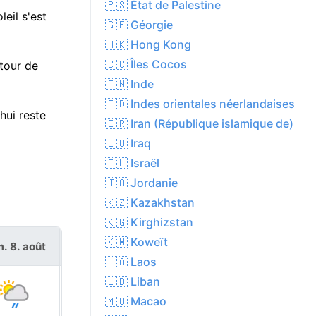
🇵🇸 État de Palestine
eil s'est
🇬🇪 Géorgie
🇭🇰 Hong Kong
🇨🇨 Îles Cocos
utour de
🇮🇳 Inde
🇮🇩 Indes orientales néerlandaises
hui reste
🇮🇷 Iran (République islamique de)
🇮🇶 Iraq
🇮🇱 Israël
🇯🇴 Jordanie
🇰🇿 Kazakhstan
🇰🇬 Kirghizstan
🇰🇼 Koweït
. 8. août
dim. 9. août
🇱🇦 Laos
🇱🇧 Liban
🇲🇴 Macao