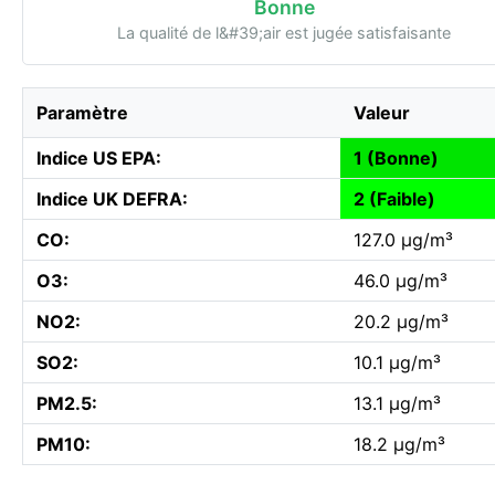
Bonne
La qualité de l&#39;air est jugée satisfaisante
Paramètre
Valeur
Indice US EPA:
1 (Bonne)
Indice UK DEFRA:
2 (Faible)
CO:
127.0 µg/m³
O3:
46.0 µg/m³
NO2:
20.2 µg/m³
SO2:
10.1 µg/m³
PM2.5:
13.1 µg/m³
PM10:
18.2 µg/m³