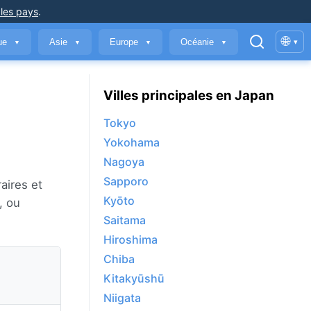
 les pays
.
🌐
que
Asie
Europe
Océanie
▾
▼
▼
▼
▼
Villes principales en Japan
Tokyo
Yokohama
Nagoya
Sapporo
aires et
Kyōto
, ou
Saitama
Hiroshima
Chiba
Kitakyūshū
Niigata