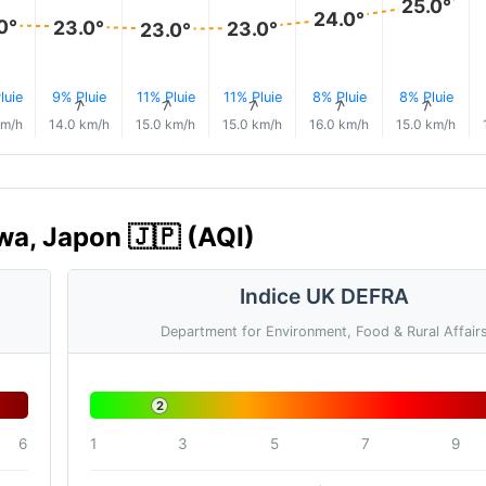
25.0°
24.0°
0°
23.0°
23.0°
23.0°
luie
9% Pluie
11% Pluie
11% Pluie
8% Pluie
8% Pluie
↑
↑
↑
↑
↑
↑
km/h
14.0 km/h
15.0 km/h
15.0 km/h
16.0 km/h
15.0 km/h
awa, Japon 🇯🇵 (AQI)
Indice UK DEFRA
Department for Environment, Food & Rural Affair
2
6
1
3
5
7
9