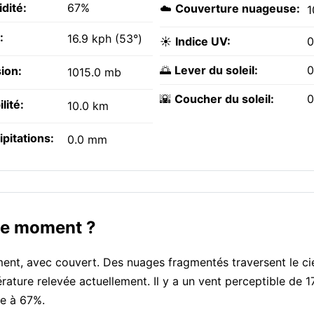
dité:
67%
☁️
Couverture nuageuse:
1
:
16.9 kph (53°)
☀️
Indice UV:
0
🌅
Lever du soleil:
0
ion:
1015.0 mb
🌇
Coucher du soleil:
0
ilité:
10.0 km
ipitations:
0.0 mm
 ce moment ?
ent, avec couvert. Des nuages fragmentés traversent le ci
ature relevée actuellement. Il y a un vent perceptible de 
pe à 67%.