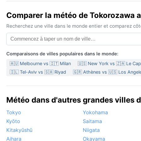
Comparer la météo de Tokorozawa av
Recherchez une ville dans le monde entier et comparez côte 
Comparaisons de villes populaires dans le monde:
🇦🇺 Melbourne vs 🇮🇹 Milan
🇺🇸 New York vs 🇿🇦 Le Cap
🇮🇱 Tel-Aviv vs 🇸🇦 Riyad
🇬🇷 Athènes vs 🇺🇸 Los Angel
Météo dans d'autres grandes villes 
Tokyo
Yokohama
Kyōto
Saitama
Kitakyūshū
Niigata
Aihara
Okayama