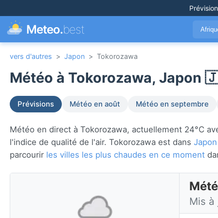
Prévisio
Meteo.
best
Afriq
vers d'autres
>
Japon
>
Tokorozawa
Météo à Tokorozawa, Japon 
Prévisions
Météo en août
Météo en septembre
Météo en direct à Tokorozawa, actuellement 24°C avec 
l'indice de qualité de l'air. Tokorozawa est dans
Japon
parcourir
les villes les plus chaudes en ce moment
da
Mété
Mis à 