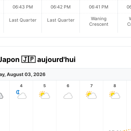
06:43 PM
06:42 PM
06:41 PM
0
Waning
Last Quarter
Last Quarter
Crescent
C
Japon 🇯🇵 aujourd'hui
y, August 03, 2026
4
5
6
7
8