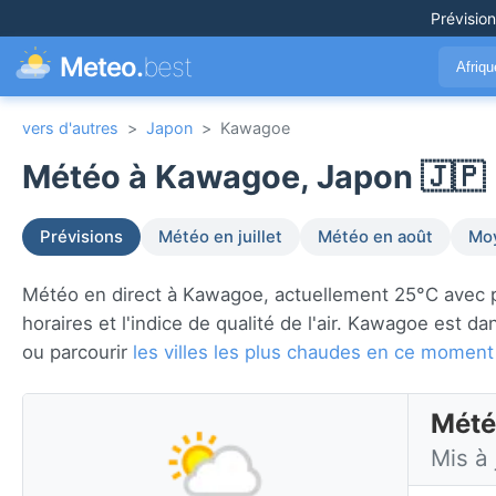
Prévisio
Meteo.
best
Afriq
vers d'autres
>
Japon
>
Kawagoe
Météo à Kawagoe, Japon 🇯🇵
Prévisions
Météo en juillet
Météo en août
Moy
Météo en direct à Kawagoe, actuellement 25°C avec par
horaires et l'indice de qualité de l'air. Kawagoe est d
ou parcourir
les villes les plus chaudes en ce moment
Mété
Mis à 