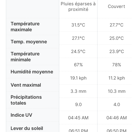
Pluies éparses à
Couvert
proximité
Température
31.5°C
27.7°C
maximale
27.1°C
25.0°C
Temp. moyenne
24.5°C
23.9°C
Température
minimale
67%
78%
Humidité moyenne
19.1 kph
11.2 kph
Vent maximal
3.3 mm
10.3 mm
Précipitations
totales
9.0
4.0
Indice UV
04:45 AM
04:46 AM
Lever du soleil
06:51 PM
06:50 PM