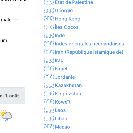
🇵🇸 État de Palestine
🇬🇪 Géorgie
🇭🇰 Hong Kong
normale —
🇨🇨 Îles Cocos
🇮🇳 Inde
mum
🇮🇩 Indes orientales néerlandaises
🇮🇷 Iran (République islamique de)
🇮🇶 Iraq
🇮🇱 Israël
🇯🇴 Jordanie
🇰🇿 Kazakhstan
🇰🇬 Kirghizstan
. 1. août
🇰🇼 Koweït
🇱🇦 Laos
🇱🇧 Liban
🇲🇴 Macao