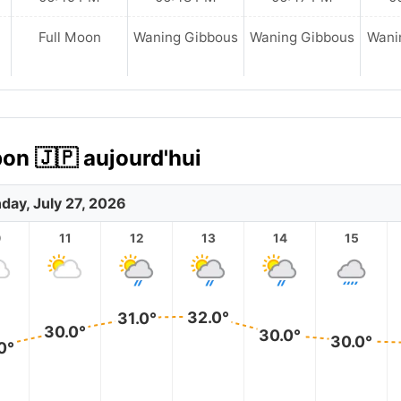
Full Moon
Waning Gibbous
Waning Gibbous
Wani
on 🇯🇵 aujourd'hui
day, July 27, 2026
0
11
12
13
14
15
32.0°
31.0°
30.0°
30.0°
30.0°
0°