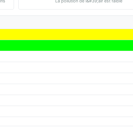
ens
La pollution de l&#39;air est faible