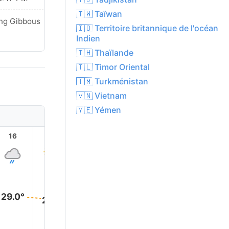
🇹🇼 Taïwan
ng Gibbous
🇮🇴 Territoire britannique de l'océan
Indien
🇹🇭 Thaïlande
🇹🇱 Timor Oriental
🇹🇲 Turkménistan
🇻🇳 Vietnam
🇾🇪 Yémen
16
17
18
19
20
21
29.0°
29.0°
28.0°
26.0°
26.0°
25.0°