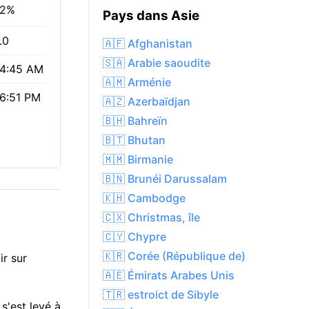
2%
Pays dans Asie
.0
🇦🇫 Afghanistan
🇸🇦 Arabie saoudite
4:45 AM
🇦🇲 Arménie
6:51 PM
🇦🇿 Azerbaïdjan
🇧🇭 Bahreïn
🇧🇹 Bhutan
🇲🇲 Birmanie
🇧🇳 Brunéi Darussalam
🇰🇭 Cambodge
🇨🇽 Christmas, île
🇨🇾 Chypre
🇰🇷 Corée (République de)
r sur
🇦🇪 Émirats Arabes Unis
🇹🇷 estroict de Sibyle
s'est levé à