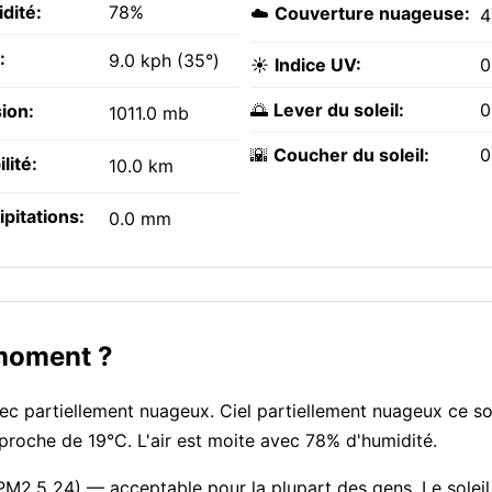
dité:
78%
☁️
Couverture nuageuse:
4
:
9.0 kph (35°)
☀️
Indice UV:
0
🌅
Lever du soleil:
0
ion:
1011.0 mb
🌇
Coucher du soleil:
0
ilité:
10.0 km
ipitations:
0.0 mm
 moment ?
c partiellement nuageux. Ciel partiellement nuageux ce soi
 proche de 19°C. L'air est moite avec 78% d'humidité.
 PM2.5 24) — acceptable pour la plupart des gens. Le soleil 