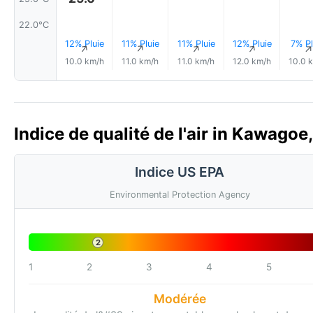
22.0°C
12% Pluie
11% Pluie
11% Pluie
12% Pluie
7% Pl
↑
↑
↑
↑
10.0 km/h
11.0 km/h
11.0 km/h
12.0 km/h
10.0 
Indice de qualité de l'air in Kawagoe
Indice US EPA
Environmental Protection Agency
2
1
2
3
4
5
Modérée