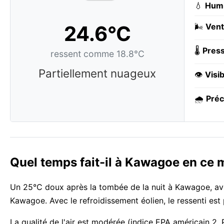
💧
Humi
24.6°C
🌬️
Vent
🌡️
Press
ressent comme 18.8°C
Partiellement nuageux
👁️
Visib
🌧️
Préc
Quel temps fait-il à Kawagoe en ce
Un 25°C doux après la tombée de la nuit à Kawagoe, ave
Kawagoe. Avec le refroidissement éolien, le ressenti est
La qualité de l'air est modérée (indice EPA américain 2,