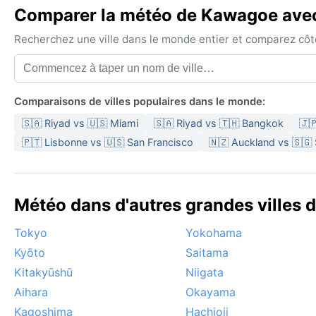
Comparer la météo de Kawagoe avec 
Recherchez une ville dans le monde entier et comparez côte 
Comparaisons de villes populaires dans le monde:
🇸🇦 Riyad vs 🇺🇸 Miami
🇸🇦 Riyad vs 🇹🇭 Bangkok
🇯
🇵🇹 Lisbonne vs 🇺🇸 San Francisco
🇳🇿 Auckland vs 🇸🇬
Météo dans d'autres grandes villes 
Tokyo
Yokohama
Kyōto
Saitama
Kitakyūshū
Niigata
Aihara
Okayama
Kagoshima
Hachioji