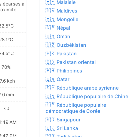
🇲🇾 Malaisie
s éparses à
roximité
🇲🇻 Maldives
🇲🇳 Mongolie
32.5°C
🇳🇵 Népal
🇴🇲 Oman
28.1°C
🇺🇿 Ouzbékistan
24.5°C
🇵🇰 Pakistan
🇧🇩 Pakistan oriental
70%
🇵🇭 Philippines
🇶🇦 Qatar
7.6 kph
🇸🇾 République arabe syrienne
2.0 mm
🇨🇳 République populaire de Chine
🇰🇵 République populaire
7.0
démocratique de Corée
🇸🇬 Singapour
4:49 AM
🇱🇰 Sri Lanka
6:47 PM
🇹🇯 Tadjikistan