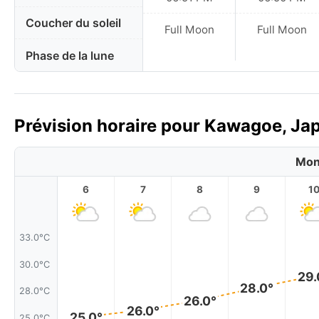
Coucher du soleil
Full Moon
Full Moon
Phase de la lune
Prévision horaire pour Kawagoe, Jap
Mon
6
7
8
9
1
33.0°C
30.0°C
29.
28.0°
28.0°C
26.0°
26.0°
25.0°
25.0°C