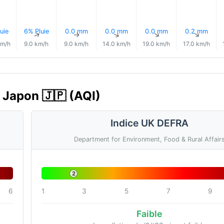
uie
6% Pluie
0.0 mm
0.0 mm
0.0 mm
0.2 mm
↑
↑
↑
↑
↑
↑
km/h
9.0 km/h
9.0 km/h
14.0 km/h
19.0 km/h
17.0 km/h
, Japon 🇯🇵 (AQI)
Indice UK DEFRA
Department for Environment, Food & Rural Affair
2
6
1
3
5
7
9
Faible