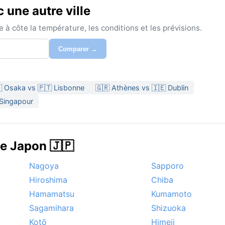
une autre ville
à côte la température, les conditions et les prévisions.
Comparer →
 Osaka vs 🇵🇹 Lisbonne
🇬🇷 Athènes vs 🇮🇪 Dublin
 Singapour
de Japon 🇯🇵
Nagoya
Sapporo
Hiroshima
Chiba
Hamamatsu
Kumamoto
Sagamihara
Shizuoka
Kotō
Himeji