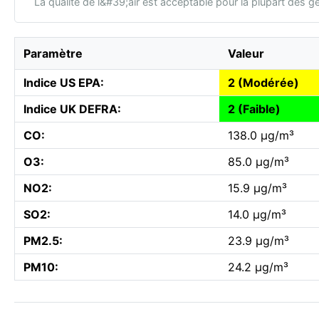
La qualité de l&#39;air est acceptable pour la plupart des g
Paramètre
Valeur
Indice US EPA:
2 (Modérée)
Indice UK DEFRA:
2 (Faible)
CO:
138.0 µg/m³
O3:
85.0 µg/m³
NO2:
15.9 µg/m³
SO2:
14.0 µg/m³
PM2.5:
23.9 µg/m³
PM10:
24.2 µg/m³