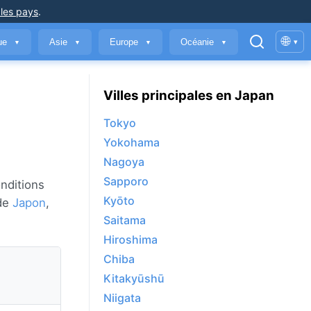
 les pays
.
🌐
que
Asie
Europe
Océanie
▾
▼
▼
▼
▼
Villes principales en Japan
Tokyo
Yokohama
Nagoya
Sapporo
nditions
Kyōto
 de
Japon
,
Saitama
Hiroshima
Chiba
Kitakyūshū
Niigata