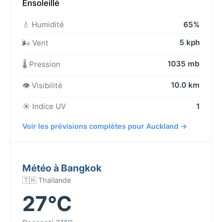
Ensoleillé
💧 Humidité
65%
5 kph
🌬️ Vent
1035 mb
🌡️ Pression
10.0 km
👁️ Visibilité
☀️ Indice UV
1
Voir les prévisions complètes pour Auckland →
Météo à Bangkok
🇹🇭 Thaïlande
27°C