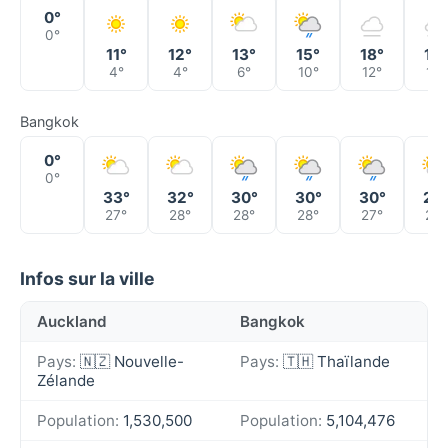
0°
0°
11°
12°
13°
15°
18°
16°
4°
4°
6°
10°
12°
12°
Bangkok
0°
0°
33°
32°
30°
30°
30°
28
27°
28°
28°
28°
27°
26°
Infos sur la ville
Auckland
Bangkok
Pays:
🇳🇿 Nouvelle-
Pays:
🇹🇭 Thaïlande
Zélande
Population:
1,530,500
Population:
5,104,476