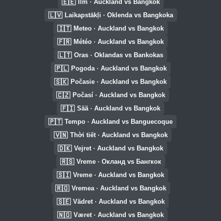
🇪🇪
Ilm · Auckland vs Bangkok
🇱🇻
Laikapstākļi · Oklenda vs Bangkoka
🇮🇹
Meteo · Auckland vs Bangkok
🇫🇷
Météo · Auckland vs Bangkok
🇱🇹
Oras · Oklandas vs Bankokas
🇵🇱
Pogoda · Auckland vs Bangkok
🇸🇰
Počasie · Auckland vs Bangkok
🇨🇿
Počasí · Auckland vs Bangkok
🇫🇮
Sää · Auckland vs Bangkok
🇵🇹
Tempo · Auckland vs Banguecoque
🇻🇳
Thời tiết · Auckland vs Bangkok
🇩🇰
Vejret · Auckland vs Bangkok
🇷🇸
Vreme · Окланд vs Бангкок
🇸🇮
Vreme · Auckland vs Bangkok
🇷🇴
Vremea · Auckland vs Bangkok
🇸🇪
Vädret · Auckland vs Bangkok
🇳🇴
Været · Auckland vs Bangkok