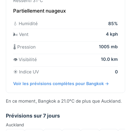
Ressenti 31°C
Partiellement nuageux
💧 Humidité
85%
4 kph
🌬️ Vent
1005 mb
🌡️ Pression
10.0 km
👁️ Visibilité
☀️ Indice UV
0
Voir les prévisions complètes pour Bangkok →
En ce moment, Bangkok a 21.0°C de plus que Auckland.
Prévisions sur 7 jours
Auckland