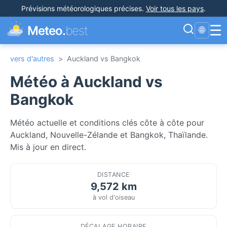
Prévisions météorologiques précises
.
Voir tous les pays
.
☰
Meteo.
best
🌐
vers d'autres
>
Auckland vs Bangkok
Météo à Auckland vs
Bangkok
Météo actuelle et conditions clés côte à côte pour
Auckland, Nouvelle-Zélande et Bangkok, Thaïlande.
Mis à jour en direct.
DISTANCE
9,572 km
à vol d'oiseau
DÉCALAGE HORAIRE