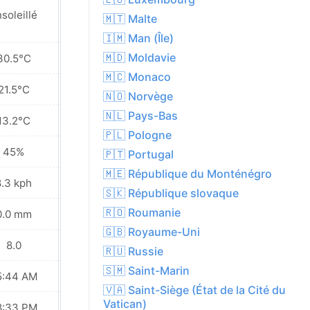
soleillé
Ensoleillé
🇲🇹 Malte
🇮🇲 Man (Île)
🇲🇩 Moldavie
30.5°C
35.0°C
🇲🇨 Monaco
21.5°C
24.9°C
🇳🇴 Norvège
🇳🇱 Pays-Bas
13.2°C
18.1°C
🇵🇱 Pologne
45%
45%
🇵🇹 Portugal
🇲🇪 République du Monténégro
8.3 kph
20.2 kph
🇸🇰 République slovaque
🇷🇴 Roumanie
0.0 mm
0.1 mm
🇬🇧 Royaume-Uni
8.0
8.0
🇷🇺 Russie
🇸🇲 Saint-Marin
5:44 AM
05:45 AM
🇻🇦 Saint-Siège (État de la Cité du
Vatican)
8:33 PM
08:32 PM