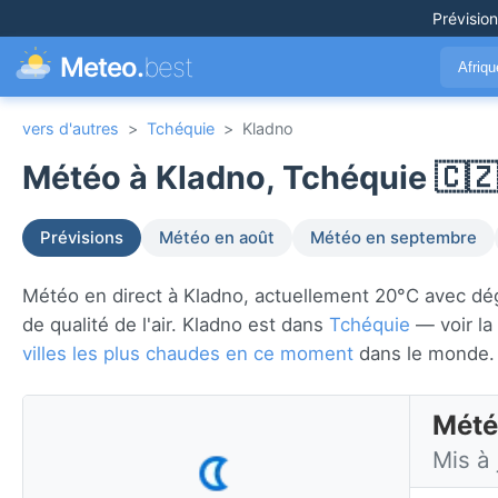
Prévisio
Meteo.
best
Afriq
vers d'autres
>
Tchéquie
>
Kladno
Météo à Kladno, Tchéquie 🇨
Prévisions
Météo en août
Météo en septembre
Météo en direct à Kladno, actuellement 20°C avec dégag
de qualité de l'air. Kladno est dans
Tchéquie
— voir la
villes les plus chaudes en ce moment
dans le monde.
Mété
Mis à 