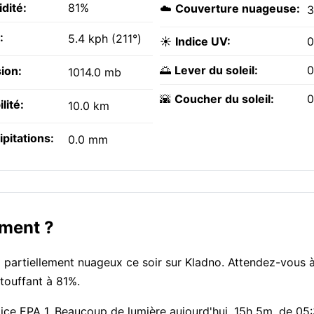
dité:
81%
☁️
Couverture nuageuse:
:
5.4 kph (211°)
☀️
Indice UV:
0
🌅
Lever du soleil:
0
ion:
1014.0 mb
🌇
Coucher du soleil:
0
ilité:
10.0 km
ipitations:
0.0 mm
oment ?
el partiellement nuageux ce soir sur Kladno. Attendez-vous 
étouffant à 81%.
indice EPA 1. Beaucoup de lumière aujourd'hui, 15h 5m, de 0