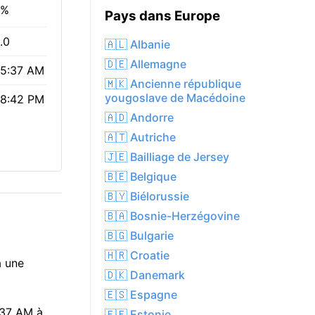
3%
Pays dans Europe
.0
🇦🇱 Albanie
🇩🇪 Allemagne
5:37 AM
🇲🇰 Ancienne république
yougoslave de Macédoine
8:42 PM
🇦🇩 Andorre
🇦🇹 Autriche
🇯🇪 Bailliage de Jersey
🇧🇪 Belgique
🇧🇾 Biélorussie
🇧🇦 Bosnie-Herzégovine
🇧🇬 Bulgarie
🇭🇷 Croatie
à une
🇩🇰 Danemark
🇪🇸 Espagne
5:37 AM à
🇪🇪 Estonie