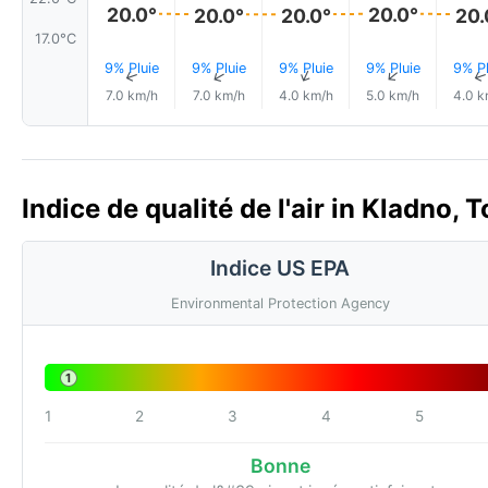
20.0°
20.0°
20.0°
20.0°
20.
17.0°C
9% Pluie
9% Pluie
9% Pluie
9% Pluie
9% Pl
↑
↑
↑
↑
7.0 km/h
7.0 km/h
4.0 km/h
5.0 km/h
4.0 k
Indice de qualité de l'air in Kladno, 
Indice US EPA
Environmental Protection Agency
1
1
2
3
4
5
Bonne