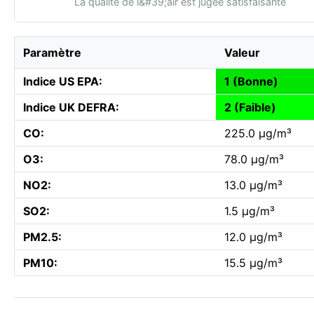
La qualité de l&#39;air est jugée satisfaisante
Paramètre
Valeur
Indice US EPA:
1 (Bonne)
Indice UK DEFRA:
2 (Faible)
CO:
225.0 µg/m³
O3:
78.0 µg/m³
NO2:
13.0 µg/m³
SO2:
1.5 µg/m³
PM2.5:
12.0 µg/m³
PM10:
15.5 µg/m³