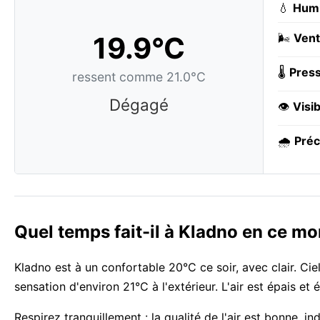
💧
Humi
19.9°C
🌬️
Vent
🌡️
Press
ressent comme 21.0°C
Dégagé
👁️
Visib
🌧️
Préc
Quel temps fait-il à Kladno en ce m
Kladno est à un confortable 20°C ce soir, avec clair. Ci
sensation d'environ 21°C à l'extérieur. L'air est épais et 
Respirez tranquillement : la qualité de l'air est bonne, 