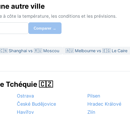
e autre ville
à côte la température, les conditions et les prévisions.
Comparer →
🇨🇳 Shanghai vs 🇷🇺 Moscou
🇦🇺 Melbourne vs 🇪🇬 Le Caire
de Tchéquie 🇨🇿
Ostrava
Pilsen
České Budějovice
Hradec Králové
Havířov
Zlín