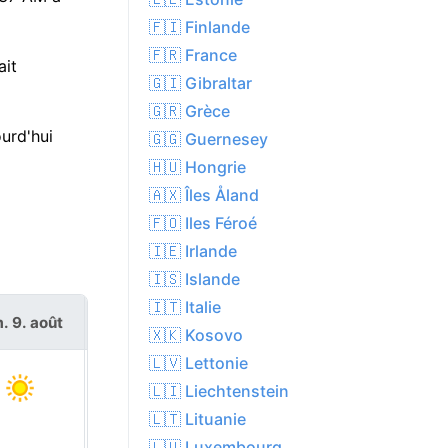
🇫🇮 Finlande
🇫🇷 France
ait
🇬🇮 Gibraltar
🇬🇷 Grèce
urd'hui
🇬🇬 Guernesey
🇭🇺 Hongrie
🇦🇽 Îles Åland
🇫🇴 Iles Féroé
🇮🇪 Irlande
🇮🇸 Islande
🇮🇹 Italie
. 9. août
lun. 10. août
🇽🇰 Kosovo
🇱🇻 Lettonie
🇱🇮 Liechtenstein
🇱🇹 Lituanie
🇱🇺 Luxembourg