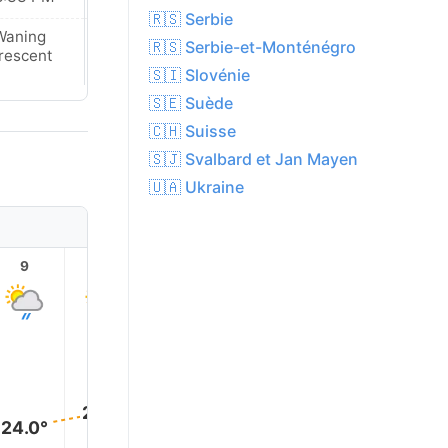
🇷🇸 Serbie
Waning
New Moon
🇷🇸 Serbie-et-Monténégro
rescent
🇸🇮 Slovénie
🇸🇪 Suède
🇨🇭 Suisse
🇸🇯 Svalbard et Jan Mayen
🇺🇦 Ukraine
9
10
11
12
13
14
32.0°
31.0°
30.0°
28.0°
26.0°
24.0°