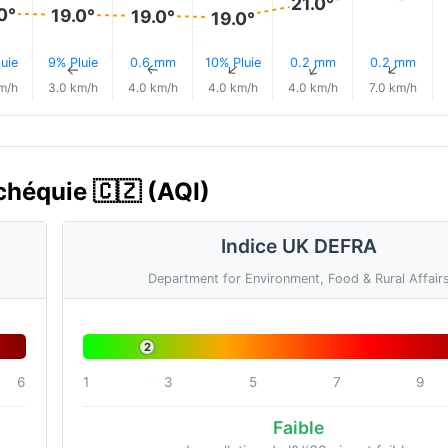
21.0°
0°
19.0°
19.0°
19.0°
uie
9% Pluie
0.6 mm
10% Pluie
0.2 mm
0.2 mm
↑
↑
↑
↑
↑
↑
m/h
3.0 km/h
4.0 km/h
4.0 km/h
4.0 km/h
7.0 km/h
Tchéquie 🇨🇿 (AQI)
Indice UK DEFRA
Department for Environment, Food & Rural Affair
2
6
1
3
5
7
9
Faible