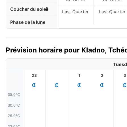
Coucher du soleil
Last Quarter
Last Quarter
Phase de la lune
Prévision horaire pour Kladno, Tchéq
Tuesd
23
1
2
3
35.0°C
30.0°C
26.0°C
22.0°C