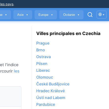
 les pays
.
🌐
que
Asie
Europe
Océanie
▾
▼
▼
▼
▼
Villes principales en Czechia
Prague
Brno
Ostrava
Pilsen
t l'indice
Liberec
arcourir
les
Olomouc
České Budějovice
Hradec Králové
Ústí nad Labem
Pardubice