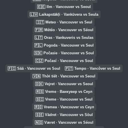
🇪🇪
Ilm · Vancouver vs Seoul
🇱🇻
Laikapstākļi · Vankūvera vs Seula
🇮🇹
Meteo · Vancouver vs Seul
🇫🇷
Météo · Vancouver vs Séoul
🇱🇹
Oras · Vankuveris vs Seulas
🇵🇱
Pogoda · Vancouver vs Seul
🇸🇰
Počasie · Vancouver vs Soul
🇨🇿
Počasí · Vancouver vs Soul
🇫🇮
🇵🇹
Sää · Vancouver vs Soul
Tempo · Vancôver vs Seul
🇻🇳
Thời tiết · Vancouver vs Seoul
🇩🇰
Vejret · Vancouver vs Seoul
🇷🇸
Vreme · Ванкувер vs Сеул
🇸🇮
Vreme · Vancouver vs Seul
🇷🇴
Vremea · Vancouver vs Сеул
🇸🇪
Vädret · Vancouver vs Söul
🇳🇴
Været · Vancouver vs Séoul