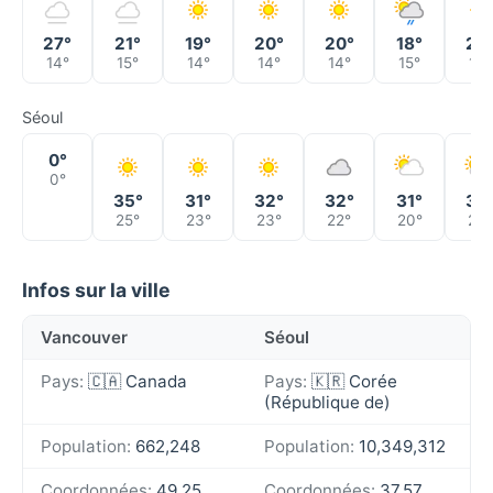
27°
21°
19°
20°
20°
18°
22
14°
15°
14°
14°
14°
15°
15°
Séoul
0°
0°
35°
31°
32°
32°
31°
33
25°
23°
23°
22°
20°
24°
Infos sur la ville
Vancouver
Séoul
Pays:
🇨🇦 Canada
Pays:
🇰🇷 Corée
(République de)
Population:
662,248
Population:
10,349,312
Coordonnées:
49.25,
Coordonnées:
37.57,