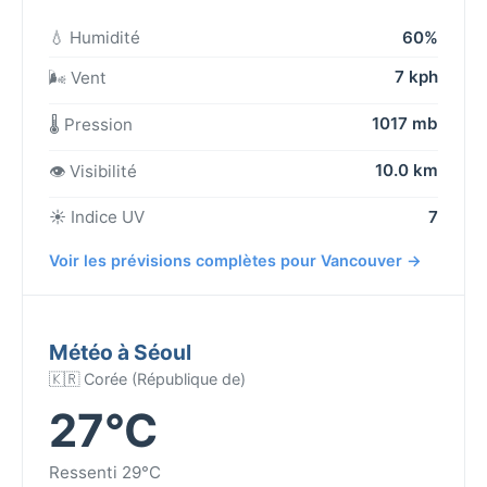
💧 Humidité
60%
7 kph
🌬️ Vent
1017 mb
🌡️ Pression
10.0 km
👁️ Visibilité
☀️ Indice UV
7
Voir les prévisions complètes pour Vancouver →
Météo à Séoul
🇰🇷 Corée (République de)
27°C
Ressenti 29°C