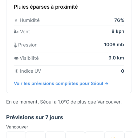
Pluies éparses à proximité
💧 Humidité
76%
8 kph
🌬️ Vent
1006 mb
🌡️ Pression
9.0 km
👁️ Visibilité
☀️ Indice UV
0
Voir les prévisions complètes pour Séoul →
En ce moment, Séoul a 1.0°C de plus que Vancouver.
Prévisions sur 7 jours
Vancouver