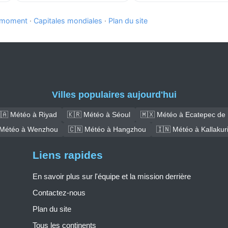
e moment
·
Capitales mondiales
·
Plan du site
Villes populaires aujourd'hui
🇦 Météo à Riyad
🇰🇷 Météo à Séoul
🇲🇽 Météo à Ecatepec de
 Météo à Wenzhou
🇨🇳 Météo à Hangzhou
🇮🇳 Météo à Kallakuri
Liens rapides
En savoir plus sur l'équipe et la mission derrière
Contactez-nous
Plan du site
Tous les continents