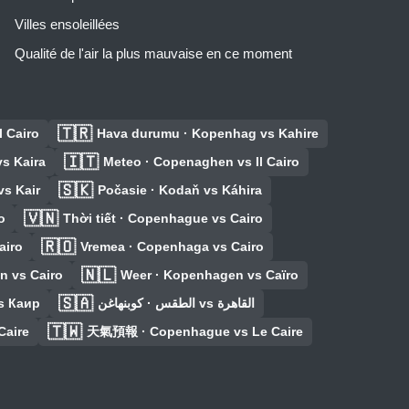
Villes ensoleillées
Qualité de l'air la plus mauvaise en ce moment
🇹🇷
l Cairo
Hava durumu · Kopenhag vs Kahire
🇮🇹
s Kaira
Meteo · Copenaghen vs Il Cairo
🇸🇰
s Kair
Počasie · Kodaň vs Káhira
🇻🇳
o
Thời tiết · Copenhague vs Cairo
🇷🇴
airo
Vremea · Copenhaga vs Cairo
🇳🇱
n vs Cairo
Weer · Kopenhagen vs Caïro
🇸🇦
s Каир
الطقس · كوبنهاغن vs القاهرة
🇹🇼
Caire
天氣預報 · Copenhague vs Le Caire