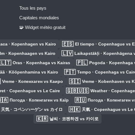
Tous les pays
Capitales mondiales
🧩 Widget météo gratuit
🇪🇸
aca · Kopenhagen vs Kairo
El tiempo · Copenhague vs E
🇱🇻
Ilm · Kopenhaagen vs Kairo
Laikapstākļi · Kopenhāgena v
🇱🇹
🇵🇱
Oras · Kopenhaga vs Kairas
Pogoda · Kopenhaga v
🇵🇹
ää · Kööpenhamina vs Kairo
Tempo · Copenhaga vs Cair

🇸🇮
Vreme · Копенхаген vs Каиро
Vreme · Kobenhaven vs K
🇬🇧🇺🇸
ret · Copenhague vs Le Caire
Weather · Copenhage
🇦
🇷🇺
Погода · Копенгаген vs Каїр
Погода · Копенгаген v
🇭🇰
天気 · コペンハーゲン vs カイロ
天氣 · Copenhague vs Le 
🇰🇷
날씨 · 코펜하겐 vs 카이로