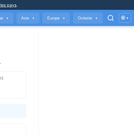
 les pays
.
🌐
que
Asie
Europe
Océanie
▾
▼
▼
▼
▼
.
RE