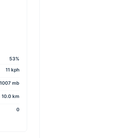
53%
11 kph
1007 mb
10.0 km
0