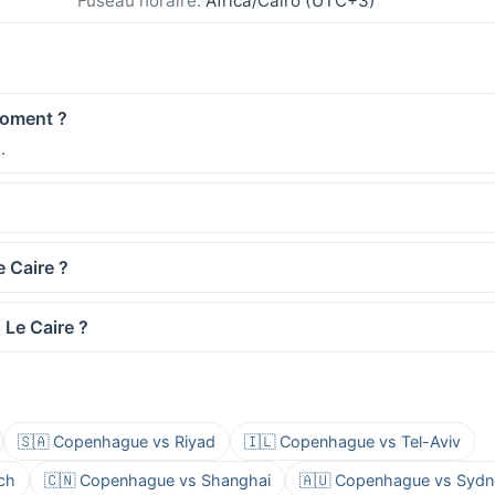
Fuseau horaire:
Africa/Cairo (UTC+3)
moment ?
.
e Caire ?
 Le Caire ?
🇸🇦 Copenhague vs Riyad
🇮🇱 Copenhague vs Tel-Aviv
ch
🇨🇳 Copenhague vs Shanghai
🇦🇺 Copenhague vs Sydn