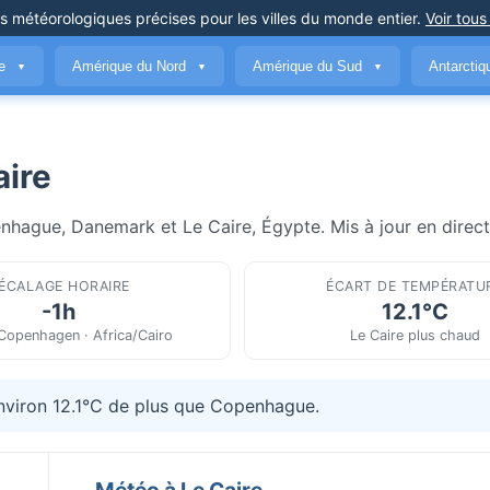
ns météorologiques précises
pour les villes du monde entier
.
Voir tous
ue
Amérique du Nord
Amérique du Sud
Antarcti
▼
▼
▼
ire
nhague, Danemark et Le Caire, Égypte. Mis à jour en direct
ÉCALAGE HORAIRE
ÉCART DE TEMPÉRATU
-1h
12.1°C
Copenhagen · Africa/Cairo
Le Caire plus chaud
environ 12.1°C de plus que Copenhague.
Météo à Le Caire