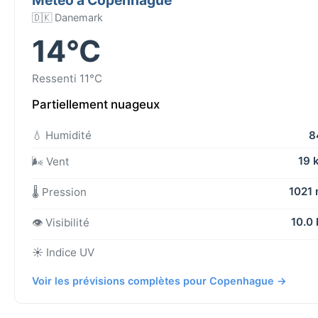
🇩🇰 Danemark
14°C
Ressenti 11°C
Partiellement nuageux
💧 Humidité
8
19 
🌬️ Vent
1021
🌡️ Pression
10.0
👁️ Visibilité
☀️ Indice UV
Voir les prévisions complètes pour Copenhague →