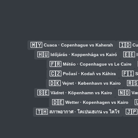
🇲🇾
🇮🇩
Cuaca · Copenhague vs Kaherah
Cu
🇭🇺
🇪🇪
Időjárás · Koppenhága vs Kairó
🇫🇷
Météo · Copenhague vs Le Caire
🇨🇿
🇫🇮
Počasí · Kodaň vs Káhira
S
🇩🇰
🇷
Vejret · København vs Kairo
🇸🇪
🇳🇴
Vädret · Köpenhamn vs Kairo
Væ
🇩🇪

Wetter · Kopenhagen vs Kairo
🇹🇭
🇯🇵
สภาพอากาศ · โคเปนเฮเกน vs ไคโร