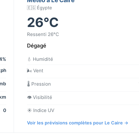
🇪🇬 Égypte
26°C
Ressenti 26°C
Dégagé
4%
💧 Humidité
kph
🌬️ Vent
 mb
🌡️ Pression
 km
👁️ Visibilité
0
☀️ Indice UV
Voir les prévisions complètes pour Le Caire →