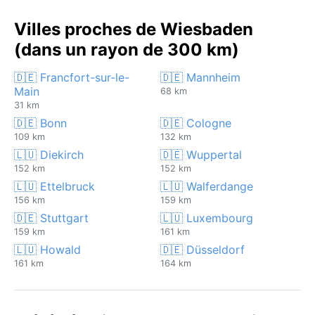
Villes proches de Wiesbaden
(dans un rayon de 300 km)
🇩🇪 Francfort-sur-le-
🇩🇪 Mannheim
Main
68 km
31 km
🇩🇪 Bonn
🇩🇪 Cologne
109 km
132 km
🇱🇺 Diekirch
🇩🇪 Wuppertal
152 km
152 km
🇱🇺 Ettelbruck
🇱🇺 Walferdange
156 km
159 km
🇩🇪 Stuttgart
🇱🇺 Luxembourg
159 km
161 km
🇱🇺 Howald
🇩🇪 Düsseldorf
161 km
164 km