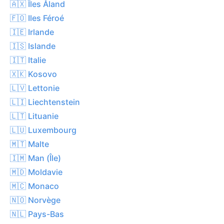
🇦🇽 Îles Åland
🇫🇴 Iles Féroé
🇮🇪 Irlande
🇮🇸 Islande
🇮🇹 Italie
🇽🇰 Kosovo
🇱🇻 Lettonie
🇱🇮 Liechtenstein
🇱🇹 Lituanie
🇱🇺 Luxembourg
🇲🇹 Malte
🇮🇲 Man (Île)
🇲🇩 Moldavie
🇲🇨 Monaco
🇳🇴 Norvège
🇳🇱 Pays-Bas