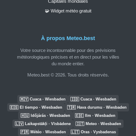
Capitales mondiales
🧩 Widget météo gratuit
À propos Meteo.best
Votre source incontournable pour des prévisions
météorologiques précises et en direct pour les villes
du monde entier.
Meteo.best © 2026. Tous droits réservés.
🇲🇾
🇮🇩
Cuaca · Wiesbaden
Cuaca · Wiesbaden
🇪🇸
🇹🇷
El tiempo · Wiesbaden
Hava durumu · Wiesbaden
🇭🇺
🇪🇪
Időjárás · Wiesbaden
Ilm · Wiesbaden
🇱🇻
🇮🇹
Laikapstākļi · Vīsbādene
Meteo · Wiesbaden
🇫🇷
🇱🇹
Météo · Wiesbaden
Oras · Vysbadenas