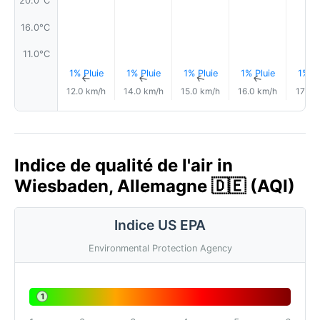
20.0°C
16.0°C
11.0°C
1% Pluie
1% Pluie
1% Pluie
1% Pluie
1% Pl
↑
↑
↑
↑
12.0 km/h
14.0 km/h
15.0 km/h
16.0 km/h
17.0 
Indice de qualité de l'air in
Wiesbaden, Allemagne 🇩🇪 (AQI)
Indice US EPA
Environmental Protection Agency
1