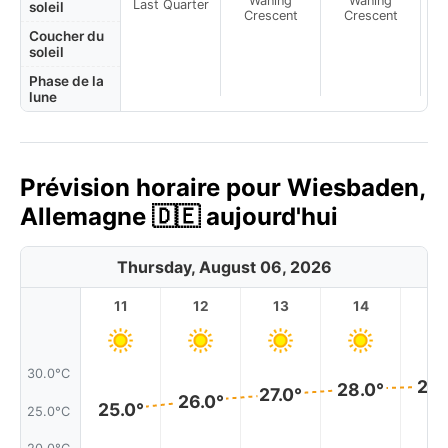
Waning
Waning
Last Quarter
soleil
Crescent
Crescent
Coucher du
soleil
Phase de la
lune
Prévision horaire pour Wiesbaden,
Allemagne 🇩🇪 aujourd'hui
Thursday, August 06, 2026
11
12
13
14
1
30.0°C
28.
28.0°
27.0°
26.0°
25.0°
25.0°C