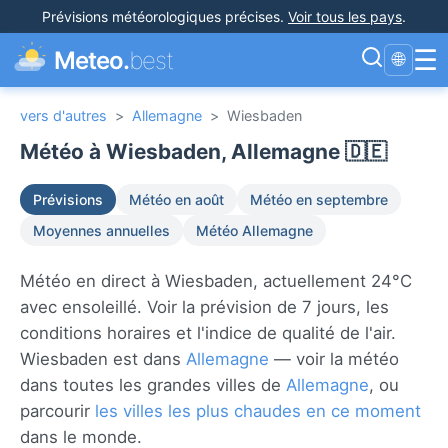
Prévisions météorologiques précises
.
Voir tous les pays
.
☰
Meteo.
best
🌐
vers d'autres
>
Allemagne
>
Wiesbaden
Météo à Wiesbaden, Allemagne 🇩🇪
Prévisions
Météo en août
Météo en septembre
Moyennes annuelles
Météo Allemagne
Météo en direct à Wiesbaden, actuellement 24°C
avec ensoleillé. Voir la prévision de 7 jours, les
conditions horaires et l'indice de qualité de l'air.
Wiesbaden est dans
Allemagne
— voir la météo
dans toutes les grandes villes de
Allemagne
, ou
parcourir
les villes les plus chaudes en ce moment
dans le monde.