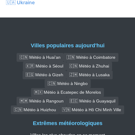
🇺🇦 Ukraine
Villes populaires aujourd'hui
🇨🇳 Météo à Huai'an
🇮🇳 Météo à Coimbatore
🇰🇷 Météo à Séoul
🇨🇳 Météo à Zhuhai
🇪🇬 Météo à Gizeh
🇿🇲 Météo à Lusaka
🇨🇳 Météo à Ningbo
🇲🇽 Météo à Ecatepec de Morelos
🇲🇲 Météo à Rangoun
🇪🇨 Météo à Guayaquil
🇨🇳 Météo à Huizhou
🇻🇳 Météo à Hô Chi Minh Ville
Extrêmes météorologiques