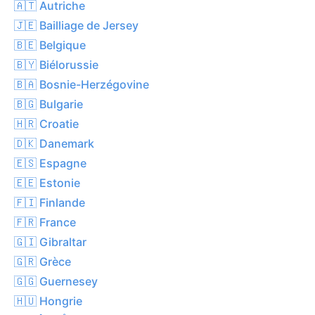
🇦🇹 Autriche
🇯🇪 Bailliage de Jersey
🇧🇪 Belgique
🇧🇾 Biélorussie
🇧🇦 Bosnie-Herzégovine
🇧🇬 Bulgarie
🇭🇷 Croatie
🇩🇰 Danemark
🇪🇸 Espagne
🇪🇪 Estonie
🇫🇮 Finlande
🇫🇷 France
🇬🇮 Gibraltar
🇬🇷 Grèce
🇬🇬 Guernesey
🇭🇺 Hongrie