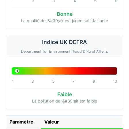
1
2
3
4
5
6
Bonne
La qualité de l&#39;air est jugée satisfaisante
Indice UK DEFRA
Department for Environment, Food & Rural Affairs
1
1
3
5
7
9
10
Faible
La pollution de l&#39;air est faible
Paramètre
Valeur