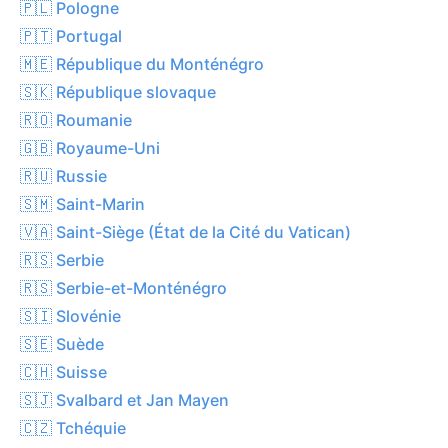
🇵🇱 Pologne
🇵🇹 Portugal
🇲🇪 République du Monténégro
🇸🇰 République slovaque
🇷🇴 Roumanie
🇬🇧 Royaume-Uni
🇷🇺 Russie
🇸🇲 Saint-Marin
🇻🇦 Saint-Siège (État de la Cité du Vatican)
🇷🇸 Serbie
🇷🇸 Serbie-et-Monténégro
🇸🇮 Slovénie
🇸🇪 Suède
🇨🇭 Suisse
🇸🇯 Svalbard et Jan Mayen
🇨🇿 Tchéquie