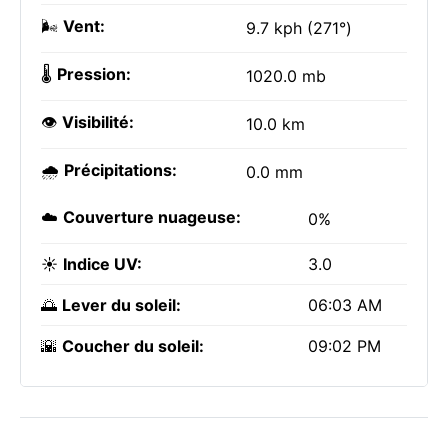
🌬️
Vent:
9.7 kph (271°)
🌡️
Pression:
1020.0 mb
👁️
Visibilité:
10.0 km
🌧️
Précipitations:
0.0 mm
☁️
Couverture nuageuse:
0%
☀️
Indice UV:
3.0
🌅
Lever du soleil:
06:03 AM
🌇
Coucher du soleil:
09:02 PM