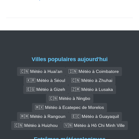
Villes populaires aujourd'hui
🇨🇳 Météo à Huai'an
🇮🇳 Météo à Coimbatore
🇰🇷 Météo à Séoul
🇨🇳 Météo à Zhuhai
🇪🇬 Météo à Gizeh
🇿🇲 Météo à Lusaka
🇨🇳 Météo à Ningbo
🇲🇽 Météo à Ecatepec de Morelos
🇲🇲 Météo à Rangoun
🇪🇨 Météo à Guayaquil
🇨🇳 Météo à Huizhou
🇻🇳 Météo à Hô Chi Minh Ville