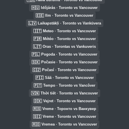
🇭🇺
Időjárás · Toronto vs Vancouver
🇪🇪
Ilm · Toronto vs Vancouver
🇱🇻
Laikapstākļi · Toronto vs Vankūvera
🇮🇹
Meteo · Toronto vs Vancouver
🇫🇷
Météo · Toronto vs Vancouver
🇱🇹
Oras · Torontas vs Vankuveris
🇵🇱
Pogoda · Toronto vs Vancouver
🇸🇰
Počasie · Toronto vs Vancouver
🇨🇿
Počasí · Toronto vs Vancouver
🇫🇮
Sää · Toronto vs Vancouver
🇵🇹
Tempo · Toronto vs Vancôver
🇻🇳
Thời tiết · Toronto vs Vancouver
🇩🇰
Vejret · Toronto vs Vancouver
🇷🇸
Vreme · Торонто vs Ванкувер
🇸🇮
Vreme · Toronto vs Vancouver
🇷🇴
Vremea · Toronto vs Vancouver