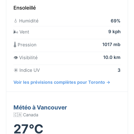
Ensoleillé
💧 Humidité
69%
9 kph
🌬️ Vent
1017 mb
🌡️ Pression
10.0 km
👁️ Visibilité
☀️ Indice UV
3
Voir les prévisions complètes pour Toronto →
Météo à Vancouver
🇨🇦 Canada
27°C