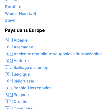
Dornbirn
Wiener Neustadt
Steyr
Pays dans Europe
🇦🇱 Albanie
🇩🇪 Allemagne
🇲🇰 Ancienne république yougoslave de Macédoine
🇦🇩 Andorre
🇯🇪 Bailliage de Jersey
🇧🇪 Belgique
🇧🇾 Biélorussie
🇧🇦 Bosnie-Herzégovine
🇧🇬 Bulgarie
🇭🇷 Croatie
🇩🇰 Danemark