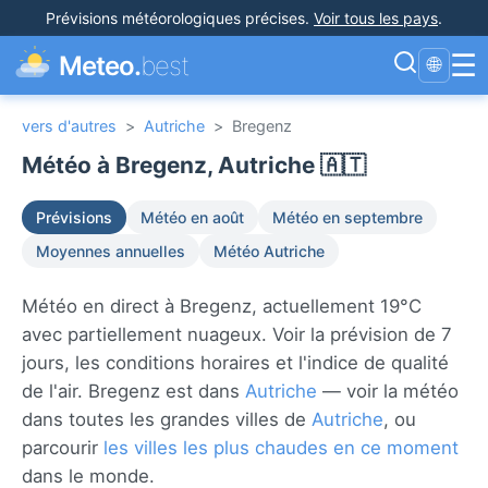
Prévisions météorologiques précises
.
Voir tous les pays
.
☰
Meteo.
best
🌐
vers d'autres
>
Autriche
>
Bregenz
Météo à Bregenz, Autriche 🇦🇹
Prévisions
Météo en août
Météo en septembre
Moyennes annuelles
Météo Autriche
Météo en direct à Bregenz, actuellement 19°C
avec partiellement nuageux. Voir la prévision de 7
jours, les conditions horaires et l'indice de qualité
de l'air. Bregenz est dans
Autriche
— voir la météo
dans toutes les grandes villes de
Autriche
, ou
parcourir
les villes les plus chaudes en ce moment
dans le monde.