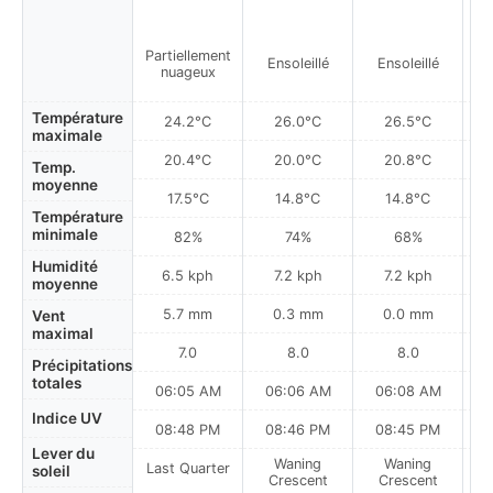
Partiellement
Ensoleillé
Ensoleillé
nuageux
Température
24.2°C
26.0°C
26.5°C
maximale
20.4°C
20.0°C
20.8°C
Temp.
moyenne
17.5°C
14.8°C
14.8°C
Température
minimale
82%
74%
68%
Humidité
6.5 kph
7.2 kph
7.2 kph
moyenne
5.7 mm
0.3 mm
0.0 mm
Vent
maximal
7.0
8.0
8.0
Précipitations
totales
06:05 AM
06:06 AM
06:08 AM
0
Indice UV
08:48 PM
08:46 PM
08:45 PM
Lever du
Waning
Waning
Last Quarter
soleil
Crescent
Crescent