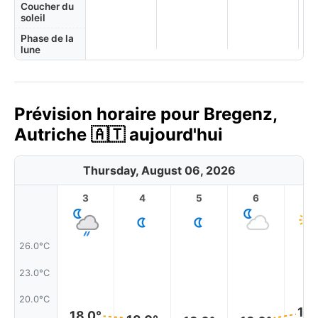
Coucher du
soleil
Phase de la
lune
Prévision horaire pour Bregenz,
Autriche 🇦🇹 aujourd'hui
Thursday, August 06, 2026
3
4
5
6
7
26.0°C
23.0°C
20.0°C
19.
18.0°