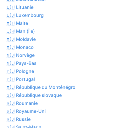
🇱🇹 Lituanie
🇱🇺 Luxembourg
🇲🇹 Malte
🇮🇲 Man (Île)
🇲🇩 Moldavie
🇲🇨 Monaco
🇳🇴 Norvège
🇳🇱 Pays-Bas
🇵🇱 Pologne
🇵🇹 Portugal
🇲🇪 République du Monténégro
🇸🇰 République slovaque
🇷🇴 Roumanie
🇬🇧 Royaume-Uni
🇷🇺 Russie
🇸🇲 Saint-Marin