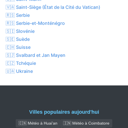
🇻🇦 Saint-Siège (État de la Cité du Vatican)
🇷🇸 Serbie
🇷🇸 Serbie-et-Monténégro
🇸🇮 Slovénie
🇸🇪 Suède
🇨🇭 Suisse
🇸🇯 Svalbard et Jan Mayen
🇨🇿 Tchéquie
🇺🇦 Ukraine
Villes populaires aujourd'hui
🇨🇳 Météo à Huai'an
🇮🇳 Météo à Coimbatore