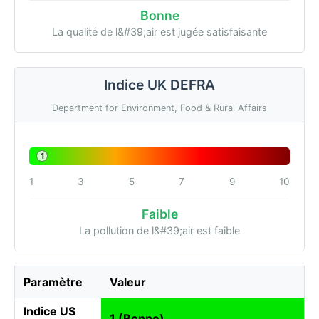
Bonne
La qualité de l&#39;air est jugée satisfaisante
Indice UK DEFRA
Department for Environment, Food & Rural Affairs
1
1
3
5
7
9
10
Faible
La pollution de l&#39;air est faible
Paramètre
Valeur
Indice US
1 (Bonne)