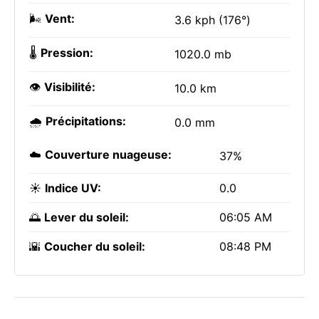
🌬️
Vent:
3.6 kph (176°)
🌡️
Pression:
1020.0 mb
👁️
Visibilité:
10.0 km
🌧️
Précipitations:
0.0 mm
☁️
Couverture nuageuse:
37%
☀️
Indice UV:
0.0
🌅
Lever du soleil:
06:05 AM
🌇
Coucher du soleil:
08:48 PM