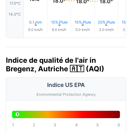
18.0°
18.0°
18.0°
17.0°C
14.0°C
0.1 mm
15% Pluie
15% Pluie
20% Pluie
15% P
↑
↑
↑
↑
6.0 km/h
6.0 km/h
5.0 km/h
3.0 km/h
3.0 k
Indice de qualité de l'air in
Bregenz, Autriche 🇦🇹 (AQI)
Indice US EPA
Environmental Protection Agency
1
1
2
3
4
5
6