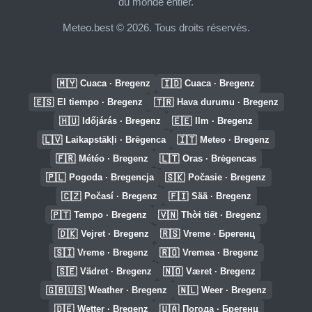
du monde entier.
Meteo.best © 2026. Tous droits réservés.
🇲🇾
🇮🇩
Cuaca · Bregenz
Cuaca · Bregenz
🇪🇸
🇹🇷
El tiempo · Bregenz
Hava durumu · Bregenz
🇭🇺
🇪🇪
Időjárás · Bregenz
Ilm · Bregenz
🇱🇻
🇮🇹
Laikapstākļi · Brēgenca
Meteo · Bregenz
🇫🇷
🇱🇹
Météo · Bregenz
Oras · Brėgencas
🇵🇱
🇸🇰
Pogoda · Bregencja
Počasie · Bregenz
🇨🇿
🇫🇮
Počasí · Bregenz
Sää · Bregenz
🇵🇹
🇻🇳
Tempo · Bregenz
Thời tiết · Bregenz
🇩🇰
🇷🇸
Vejret · Bregenz
Vreme · Брегенц
🇸🇮
🇷🇴
Vreme · Bregenz
Vremea · Bregenz
🇸🇪
🇳🇴
Vädret · Bregenz
Været · Bregenz
🇬🇧🇺🇸
🇳🇱
Weather · Bregenz
Weer · Bregenz
🇩🇪
🇺🇦
Wetter · Bregenz
Погода · Брегенц