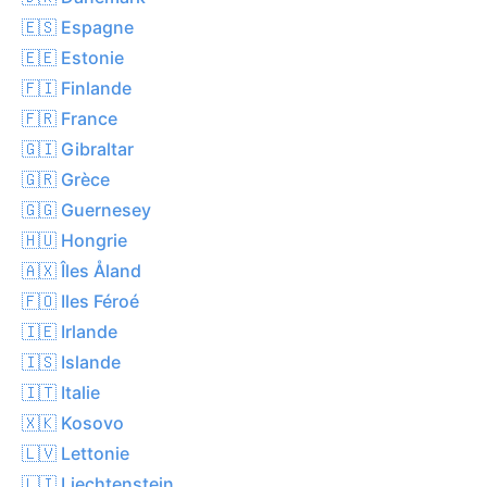
🇪🇸 Espagne
🇪🇪 Estonie
🇫🇮 Finlande
🇫🇷 France
🇬🇮 Gibraltar
🇬🇷 Grèce
🇬🇬 Guernesey
🇭🇺 Hongrie
🇦🇽 Îles Åland
🇫🇴 Iles Féroé
🇮🇪 Irlande
🇮🇸 Islande
🇮🇹 Italie
🇽🇰 Kosovo
🇱🇻 Lettonie
🇱🇮 Liechtenstein