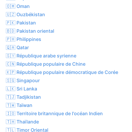
🇴🇲 Oman
🇺🇿 Ouzbékistan
🇵🇰 Pakistan
🇧🇩 Pakistan oriental
🇵🇭 Philippines
🇶🇦 Qatar
🇸🇾 République arabe syrienne
🇨🇳 République populaire de Chine
🇰🇵 République populaire démocratique de Corée
🇸🇬 Singapour
🇱🇰 Sri Lanka
🇹🇯 Tadjikistan
🇹🇼 Taïwan
🇮🇴 Territoire britannique de l'océan Indien
🇹🇭 Thaïlande
🇹🇱 Timor Oriental