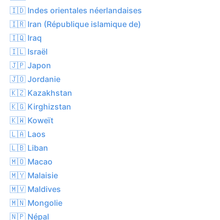
🇮🇩 Indes orientales néerlandaises
🇮🇷 Iran (République islamique de)
🇮🇶 Iraq
🇮🇱 Israël
🇯🇵 Japon
🇯🇴 Jordanie
🇰🇿 Kazakhstan
🇰🇬 Kirghizstan
🇰🇼 Koweït
🇱🇦 Laos
🇱🇧 Liban
🇲🇴 Macao
🇲🇾 Malaisie
🇲🇻 Maldives
🇲🇳 Mongolie
🇳🇵 Népal