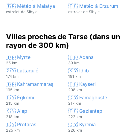
🇹🇷 Météo à Malatya
🇹🇷 Météo à Erzurum
estroict de Sibyle
estroict de Sibyle
Villes proches de Tarse (dans un
rayon de 300 km)
🇹🇷 Myrte
🇹🇷 Adana
25 km
39 km
🇸🇾 Lattaquié
🇸🇾 Idlib
174 km
191 km
🇹🇷 Kahramanmaraş
🇹🇷 Kayseri
195 km
208 km
🇨🇾 Égkomi
🇨🇾 Famagouste
215 km
217 km
🇸🇾 Alep
🇹🇷 Gaziantep
218 km
222 km
🇨🇾 Protaras
🇨🇾 Kyrenia
225 km
226 km