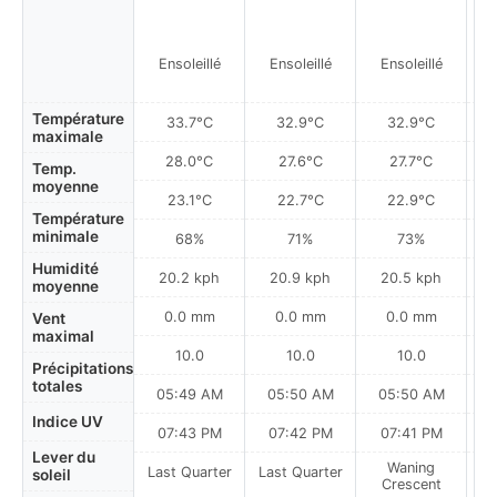
Ensoleillé
Ensoleillé
Ensoleillé
Température
33.7°C
32.9°C
32.9°C
maximale
28.0°C
27.6°C
27.7°C
Temp.
moyenne
23.1°C
22.7°C
22.9°C
Température
minimale
68%
71%
73%
Humidité
20.2 kph
20.9 kph
20.5 kph
moyenne
0.0 mm
0.0 mm
0.0 mm
Vent
maximal
10.0
10.0
10.0
Précipitations
totales
05:49 AM
05:50 AM
05:50 AM
Indice UV
07:43 PM
07:42 PM
07:41 PM
Lever du
Waning
Last Quarter
Last Quarter
soleil
Crescent