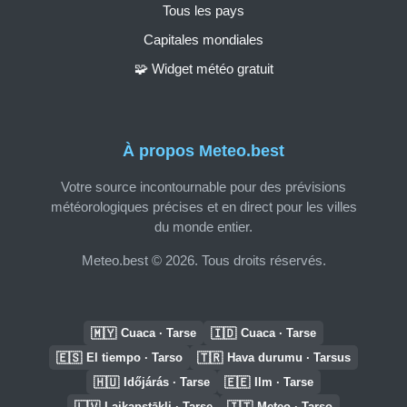
Tous les pays
Capitales mondiales
🧩 Widget météo gratuit
À propos Meteo.best
Votre source incontournable pour des prévisions
météorologiques précises et en direct pour les villes
du monde entier.
Meteo.best © 2026. Tous droits réservés.
🇲🇾
🇮🇩
Cuaca · Tarse
Cuaca · Tarse
🇪🇸
🇹🇷
El tiempo · Tarso
Hava durumu · Tarsus
🇭🇺
🇪🇪
Időjárás · Tarse
Ilm · Tarse
🇱🇻
🇮🇹
Laikapstākļi · Tarse
Meteo · Tarso