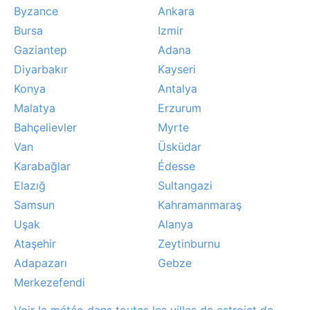
Byzance
Ankara
Bursa
Izmir
Gaziantep
Adana
Diyarbakır
Kayseri
Konya
Antalya
Malatya
Erzurum
Bahçelievler
Myrte
Van
Üsküdar
Karabağlar
Édesse
Elazığ
Sultangazi
Samsun
Kahramanmaraş
Uşak
Alanya
Ataşehir
Zeytinburnu
Adapazarı
Gebze
Merkezefendi
Voir la météo dans toutes les villes de estroict de