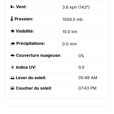
🌬️
Vent:
3.6 kph (143°)
🌡️
Pression:
1009.0 mb
👁️
Visibilité:
10.0 km
🌧️
Précipitations:
0.0 mm
☁️
Couverture nuageuse:
0%
☀️
Indice UV:
0.0
🌅
Lever du soleil:
05:49 AM
🌇
Coucher du soleil:
07:43 PM