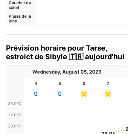
Coucher du
soleil
Phase de la
lune
Prévision horaire pour Tarse,
estroict de Sibyle 🇹🇷 aujourd'hui
Wednesday, August 05, 2026
4
5
6
7
8
35.0°C
32.0°C
28.0°C
27.
26.0°