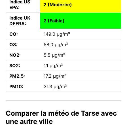
Indice US
2 (Modérée)
EPA:
Indice UK
2 (Faible)
DEFRA:
CO:
149.0 µg/m³
O3:
58.0 µg/m³
NO2:
5.5 µg/m³
SO2:
1.1 µg/m³
PM2.5:
17.2 µg/m³
PM10:
31.3 µg/m³
Comparer la météo de Tarse avec
une autre ville