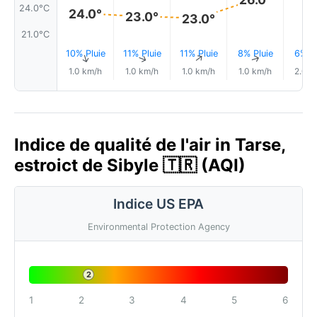
24.0°C
24.0°
23.0°
23.0°
21.0°C
10% Pluie
11% Pluie
11% Pluie
8% Pluie
6% Pl
↑
↑
↑
↑
1.0 km/h
1.0 km/h
1.0 km/h
1.0 km/h
2.0 k
Indice de qualité de l'air in Tarse,
estroict de Sibyle 🇹🇷 (AQI)
Indice US EPA
Environmental Protection Agency
2
1
2
3
4
5
6