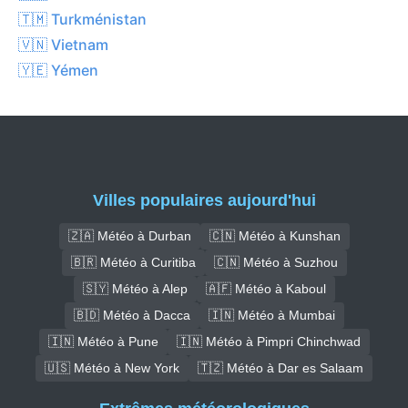
🇹🇲 Turkménistan
🇻🇳 Vietnam
🇾🇪 Yémen
Villes populaires aujourd'hui
🇿🇦 Météo à Durban
🇨🇳 Météo à Kunshan
🇧🇷 Météo à Curitiba
🇨🇳 Météo à Suzhou
🇸🇾 Météo à Alep
🇦🇫 Météo à Kaboul
🇧🇩 Météo à Dacca
🇮🇳 Météo à Mumbai
🇮🇳 Météo à Pune
🇮🇳 Météo à Pimpri Chinchwad
🇺🇸 Météo à New York
🇹🇿 Météo à Dar es Salaam