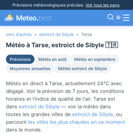
Prévisions météorologiques précises
.
Voir tous les pays
.
☰
Meteo.
best
🌐
vers d'autres
>
estroict de Sibyle
>
Tarse
Météo à Tarse, estroict de Sibyle 🇹🇷
Prévisions
Météo en août
Météo en septembre
Moyennes annuelles
Météo estroict de Sibyle
Météo en direct à Tarse, actuellement 24°C avec
dégagé. Voir la prévision de 7 jours, les conditions
horaires et l'indice de qualité de l'air. Tarse est
dans
estroict de Sibyle
— voir la météo dans
toutes les grandes villes de
estroict de Sibyle
, ou
parcourir
les villes les plus chaudes en ce moment
dans le monde.