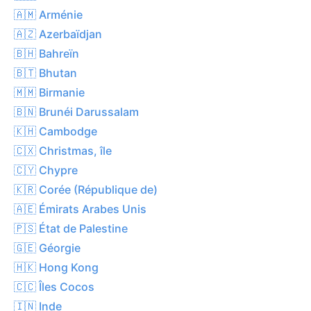
🇦🇲 Arménie
🇦🇿 Azerbaïdjan
🇧🇭 Bahreïn
🇧🇹 Bhutan
🇲🇲 Birmanie
🇧🇳 Brunéi Darussalam
🇰🇭 Cambodge
🇨🇽 Christmas, île
🇨🇾 Chypre
🇰🇷 Corée (République de)
🇦🇪 Émirats Arabes Unis
🇵🇸 État de Palestine
🇬🇪 Géorgie
🇭🇰 Hong Kong
🇨🇨 Îles Cocos
🇮🇳 Inde