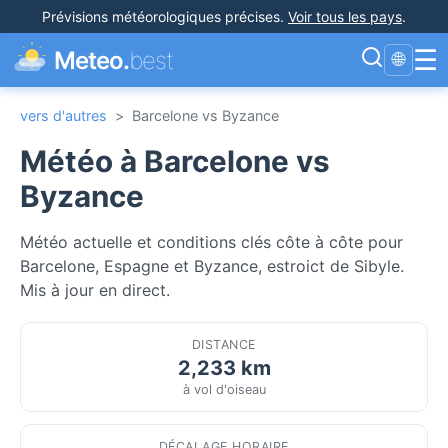
Prévisions météorologiques précises
.
Voir tous les pays
.
☰
Meteo.
best
🌐
vers d'autres
>
Barcelone vs Byzance
Météo à Barcelone vs
Byzance
Météo actuelle et conditions clés côte à côte pour
Barcelone, Espagne et Byzance, estroict de Sibyle.
Mis à jour en direct.
DISTANCE
2,233 km
à vol d'oiseau
DÉCALAGE HORAIRE