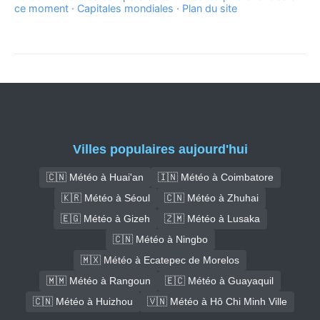
ce moment
·
Capitales mondiales
·
Plan du site
Villes populaires aujourd'hui
🇨🇳 Météo à Huai'an
🇮🇳 Météo à Coimbatore
🇰🇷 Météo à Séoul
🇨🇳 Météo à Zhuhai
🇪🇬 Météo à Gizeh
🇿🇲 Météo à Lusaka
🇨🇳 Météo à Ningbo
🇲🇽 Météo à Ecatepec de Morelos
🇲🇲 Météo à Rangoun
🇪🇨 Météo à Guayaquil
🇨🇳 Météo à Huizhou
🇻🇳 Météo à Hô Chi Minh Ville