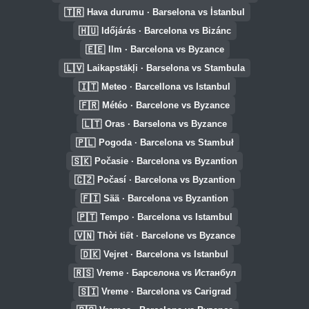
🇹🇷
Hava durumu · Barselona vs İstanbul
🇭🇺
Időjárás · Barcelona vs Bizánc
🇪🇪
Ilm · Barcelona vs Byzance
🇱🇻
Laikapstākļi · Barselona vs Stambula
🇮🇹
Meteo · Barcellona vs Istanbul
🇫🇷
Météo · Barcelone vs Byzance
🇱🇹
Oras · Barselona vs Byzance
🇵🇱
Pogoda · Barcelona vs Stambuł
🇸🇰
Počasie · Barcelona vs Byzantion
🇨🇿
Počasí · Barcelona vs Byzantion
🇫🇮
Sää · Barcelona vs Byzantion
🇵🇹
Tempo · Barcelona vs Istambul
🇻🇳
Thời tiết · Barcelone vs Byzance
🇩🇰
Vejret · Barcelona vs Istanbul
🇷🇸
Vreme · Барселона vs Истанбул
🇸🇮
Vreme · Barcelona vs Carigrad