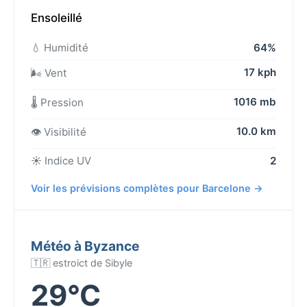
Ensoleillé
💧 Humidité
64%
17 kph
🌬️ Vent
1016 mb
🌡️ Pression
10.0 km
👁️ Visibilité
☀️ Indice UV
2
Voir les prévisions complètes pour Barcelone →
Météo à Byzance
🇹🇷 estroict de Sibyle
29°C