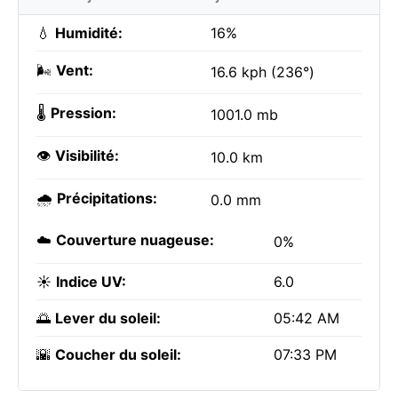
💧
Humidité:
16%
🌬️
Vent:
16.6 kph (236°)
🌡️
Pression:
1001.0 mb
👁️
Visibilité:
10.0 km
🌧️
Précipitations:
0.0 mm
☁️
Couverture nuageuse:
0%
☀️
Indice UV:
6.0
🌅
Lever du soleil:
05:42 AM
🌇
Coucher du soleil:
07:33 PM