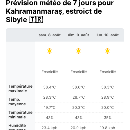
Prévision météo de 7 jours pour
Kahramanmaraş, estroict de
Sibyle 🇹🇷
sam. 8. août
dim. 9. août
lun. 10. août
ma
Ensoleillé
Ensoleillé
Ensoleillé
Température
38.4°C
38.6°C
38.3°C
maximale
28.3°C
28.7°C
28.9°C
Temp.
moyenne
19.7°C
20.3°C
20.0°C
Température
minimale
43%
43%
35%
Humidité
23.4 kph
20.9 kph
19.8 kph