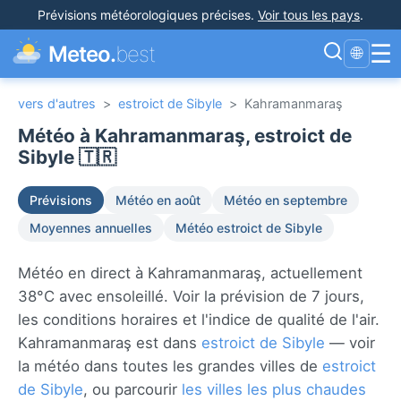
Prévisions météorologiques précises
.
Voir tous les pays
.
☰
Meteo.
best
🌐
vers d'autres
>
estroict de Sibyle
>
Kahramanmaraş
Météo à Kahramanmaraş, estroict de
Sibyle 🇹🇷
Prévisions
Météo en août
Météo en septembre
Moyennes annuelles
Météo estroict de Sibyle
Météo en direct à Kahramanmaraş, actuellement
38°C avec ensoleillé. Voir la prévision de 7 jours,
les conditions horaires et l'indice de qualité de l'air.
Kahramanmaraş est dans
estroict de Sibyle
— voir
la météo dans toutes les grandes villes de
estroict
de Sibyle
, ou parcourir
les villes les plus chaudes