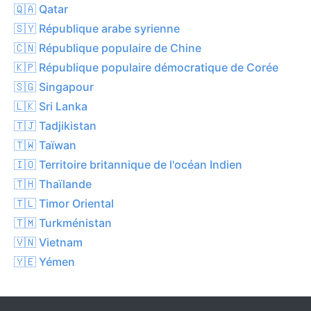
🇶🇦 Qatar
🇸🇾 République arabe syrienne
🇨🇳 République populaire de Chine
🇰🇵 République populaire démocratique de Corée
🇸🇬 Singapour
🇱🇰 Sri Lanka
🇹🇯 Tadjikistan
🇹🇼 Taïwan
🇮🇴 Territoire britannique de l'océan Indien
🇹🇭 Thaïlande
🇹🇱 Timor Oriental
🇹🇲 Turkménistan
🇻🇳 Vietnam
🇾🇪 Yémen