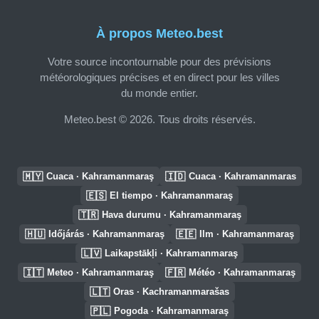
À propos Meteo.best
Votre source incontournable pour des prévisions
météorologiques précises et en direct pour les villes
du monde entier.
Meteo.best © 2026. Tous droits réservés.
🇲🇾
🇮🇩
Cuaca · Kahramanmaraş
Cuaca · Kahramanmaras
🇪🇸
El tiempo · Kahramanmaraş
🇹🇷
Hava durumu · Kahramanmaraş
🇭🇺
🇪🇪
Időjárás · Kahramanmaraş
Ilm · Kahramanmaraş
🇱🇻
Laikapstākļi · Kahramanmaraş
🇮🇹
🇫🇷
Meteo · Kahramanmaraş
Météo · Kahramanmaraş
🇱🇹
Oras · Kachramanmarašas
🇵🇱
Pogoda · Kahramanmaraş