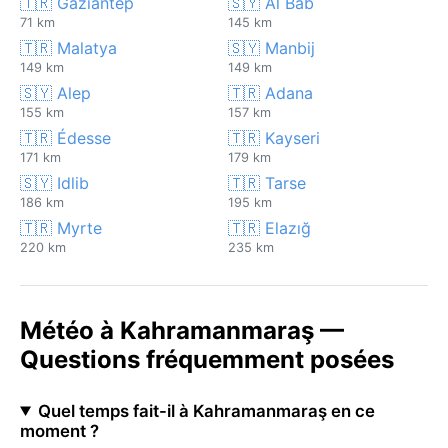
🇹🇷 Gaziantep
🇸🇾 Al Bāb
71 km
145 km
🇹🇷 Malatya
🇸🇾 Manbij
149 km
149 km
🇸🇾 Alep
🇹🇷 Adana
155 km
157 km
🇹🇷 Édesse
🇹🇷 Kayseri
171 km
179 km
🇸🇾 Idlib
🇹🇷 Tarse
186 km
195 km
🇹🇷 Myrte
🇹🇷 Elazığ
220 km
235 km
Météo à Kahramanmaraş —
Questions fréquemment posées
Quel temps fait-il à Kahramanmaraş en ce
moment ?