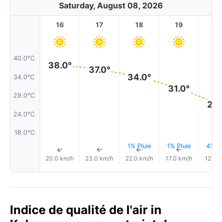
Saturday, August 08, 2026
16
17
18
19
2
40.0°C
38.0°
37.0°
34.0°
34.0°C
31.0°
29.0°C
26.
24.0°C
18.0°C
1% Pluie
1% Pluie
4% Pl
↑
↑
↑
↑
20.0 km/h
23.0 km/h
22.0 km/h
17.0 km/h
12.0 
Indice de qualité de l'air in