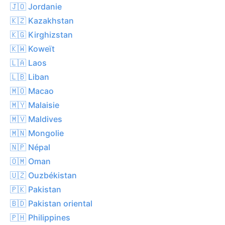
🇯🇴 Jordanie
🇰🇿 Kazakhstan
🇰🇬 Kirghizstan
🇰🇼 Koweït
🇱🇦 Laos
🇱🇧 Liban
🇲🇴 Macao
🇲🇾 Malaisie
🇲🇻 Maldives
🇲🇳 Mongolie
🇳🇵 Népal
🇴🇲 Oman
🇺🇿 Ouzbékistan
🇵🇰 Pakistan
🇧🇩 Pakistan oriental
🇵🇭 Philippines