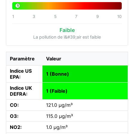
1
1
3
5
7
9
10
Faible
La pollution de l&#39;air est faible
Paramètre
Valeur
Indice US
1 (Bonne)
EPA:
Indice UK
1 (Faible)
DEFRA:
CO:
121.0 µg/m³
O3:
115.0 µg/m³
NO2:
1.0 µg/m³