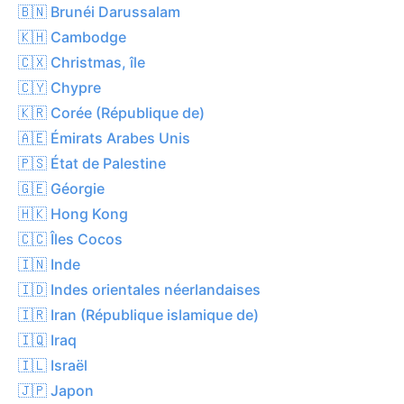
🇧🇳 Brunéi Darussalam
🇰🇭 Cambodge
🇨🇽 Christmas, île
🇨🇾 Chypre
🇰🇷 Corée (République de)
🇦🇪 Émirats Arabes Unis
🇵🇸 État de Palestine
🇬🇪 Géorgie
🇭🇰 Hong Kong
🇨🇨 Îles Cocos
🇮🇳 Inde
🇮🇩 Indes orientales néerlandaises
🇮🇷 Iran (République islamique de)
🇮🇶 Iraq
🇮🇱 Israël
🇯🇵 Japon