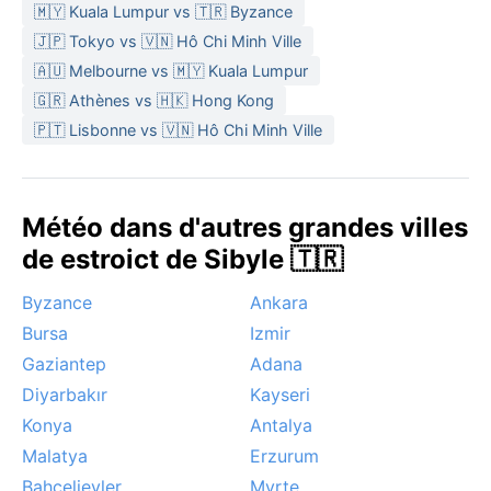
🇲🇾 Kuala Lumpur vs 🇹🇷 Byzance
🇯🇵 Tokyo vs 🇻🇳 Hô Chi Minh Ville
🇦🇺 Melbourne vs 🇲🇾 Kuala Lumpur
🇬🇷 Athènes vs 🇭🇰 Hong Kong
🇵🇹 Lisbonne vs 🇻🇳 Hô Chi Minh Ville
Météo dans d'autres grandes villes
de estroict de Sibyle 🇹🇷
Byzance
Ankara
Bursa
Izmir
Gaziantep
Adana
Diyarbakır
Kayseri
Konya
Antalya
Malatya
Erzurum
Bahçelievler
Myrte