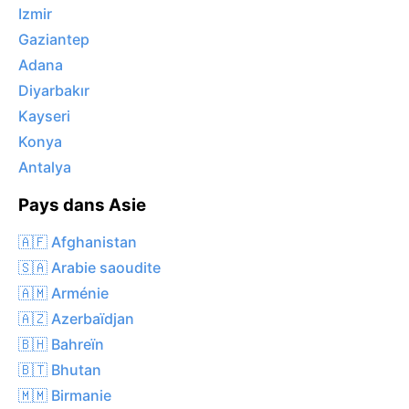
Izmir
Gaziantep
Adana
Diyarbakır
Kayseri
Konya
Antalya
Pays dans Asie
🇦🇫 Afghanistan
🇸🇦 Arabie saoudite
🇦🇲 Arménie
🇦🇿 Azerbaïdjan
🇧🇭 Bahreïn
🇧🇹 Bhutan
🇲🇲 Birmanie