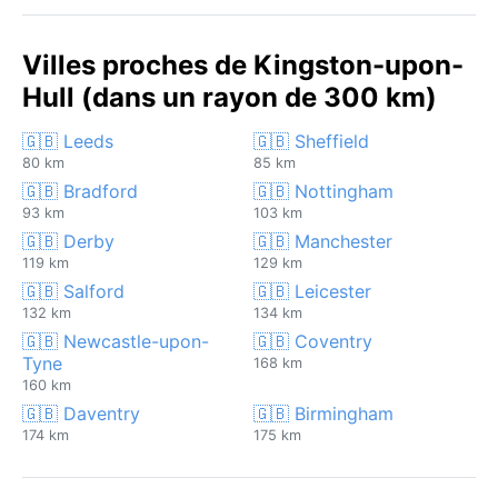
Villes proches de Kingston-upon-
Hull (dans un rayon de 300 km)
🇬🇧 Leeds
🇬🇧 Sheffield
80 km
85 km
🇬🇧 Bradford
🇬🇧 Nottingham
93 km
103 km
🇬🇧 Derby
🇬🇧 Manchester
119 km
129 km
🇬🇧 Salford
🇬🇧 Leicester
132 km
134 km
🇬🇧 Newcastle-upon-
🇬🇧 Coventry
Tyne
168 km
160 km
🇬🇧 Daventry
🇬🇧 Birmingham
174 km
175 km