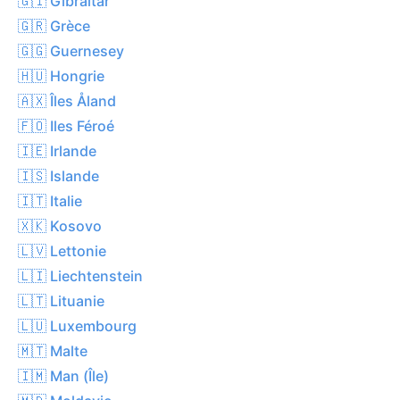
🇬🇮 Gibraltar
🇬🇷 Grèce
🇬🇬 Guernesey
🇭🇺 Hongrie
🇦🇽 Îles Åland
🇫🇴 Iles Féroé
🇮🇪 Irlande
🇮🇸 Islande
🇮🇹 Italie
🇽🇰 Kosovo
🇱🇻 Lettonie
🇱🇮 Liechtenstein
🇱🇹 Lituanie
🇱🇺 Luxembourg
🇲🇹 Malte
🇮🇲 Man (Île)