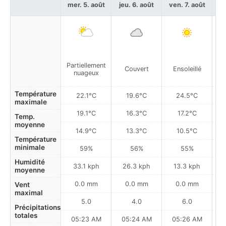
mer. 5. août
jeu. 6. août
ven. 7. août
sa
Partiellement
Pa
Couvert
Ensoleillé
nuageux
Température
22.1°C
19.6°C
24.5°C
maximale
19.1°C
16.3°C
17.2°C
Temp.
moyenne
14.9°C
13.3°C
10.5°C
Température
minimale
59%
56%
55%
Humidité
33.1 kph
26.3 kph
13.3 kph
moyenne
0.0 mm
0.0 mm
0.0 mm
Vent
maximal
5.0
4.0
6.0
Précipitations
totales
05:23 AM
05:24 AM
05:26 AM
0