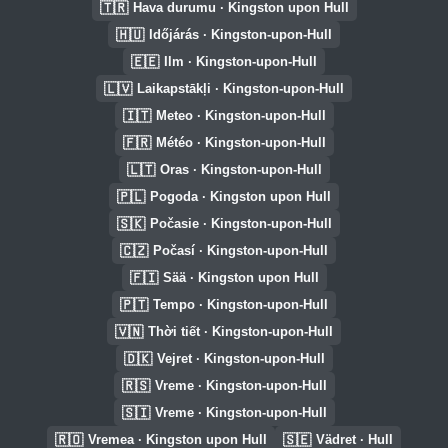
🇹🇷
Hava durumu · Kingston upon Hull
🇭🇺
Időjárás · Kingston-upon-Hull
🇪🇪
Ilm · Kingston-upon-Hull
🇱🇻
Laikapstākļi · Kingston-upon-Hull
🇮🇹
Meteo · Kingston-upon-Hull
🇫🇷
Météo · Kingston-upon-Hull
🇱🇹
Oras · Kingston-upon-Hull
🇵🇱
Pogoda · Kingston upon Hull
🇸🇰
Počasie · Kingston-upon-Hull
🇨🇿
Počasí · Kingston-upon-Hull
🇫🇮
Sää · Kingston upon Hull
🇵🇹
Tempo · Kingston-upon-Hull
🇻🇳
Thời tiết · Kingston-upon-Hull
🇩🇰
Vejret · Kingston-upon-Hull
🇷🇸
Vreme · Kingston-upon-Hull
🇸🇮
Vreme · Kingston-upon-Hull
🇷🇴
🇸🇪
Vremea · Kingston upon Hull
Vädret · Hull