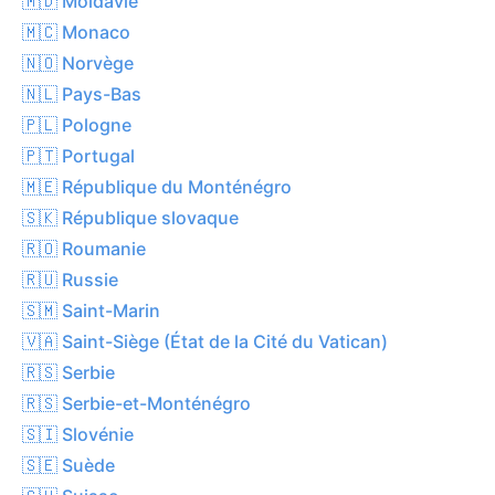
🇲🇩 Moldavie
🇲🇨 Monaco
🇳🇴 Norvège
🇳🇱 Pays-Bas
🇵🇱 Pologne
🇵🇹 Portugal
🇲🇪 République du Monténégro
🇸🇰 République slovaque
🇷🇴 Roumanie
🇷🇺 Russie
🇸🇲 Saint-Marin
🇻🇦 Saint-Siège (État de la Cité du Vatican)
🇷🇸 Serbie
🇷🇸 Serbie-et-Monténégro
🇸🇮 Slovénie
🇸🇪 Suède