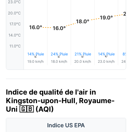
23.0°C
20.
20.0°C
19.0°
18.0°
17.0°C
16.0°
16.0°
14.0°C
11.0°C
14% Pluie
24% Pluie
21% Pluie
14% Pluie
8% Pl
↑
↑
↑
↑
19.0 km/h
18.0 km/h
20.0 km/h
23.0 km/h
24.0 
Indice de qualité de l'air in
Kingston-upon-Hull, Royaume-
Uni 🇬🇧 (AQI)
Indice US EPA