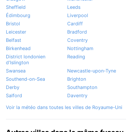
urbaine et côtière en toute sérénité.
Sheffield
Leeds
Édimbourg
Liverpool
Bristol
Cardiff
Leicester
Bradford
Belfast
Coventry
Birkenhead
Nottingham
District londonien
Reading
d'Islington
Swansea
Newcastle-upon-Tyne
Southend-on-Sea
Brighton
Derby
Southampton
Salford
Daventry
Voir la météo dans toutes les villes de Royaume-Uni