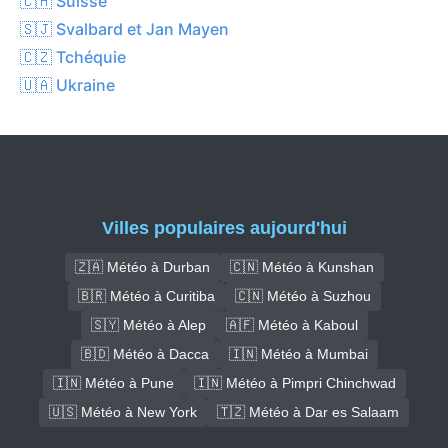
🇨🇭 Suisse
🇸🇯 Svalbard et Jan Mayen
🇨🇿 Tchéquie
🇺🇦 Ukraine
Villes populaires aujourd'hui
🇿🇦 Météo à Durban
🇨🇳 Météo à Kunshan
🇧🇷 Météo à Curitiba
🇨🇳 Météo à Suzhou
🇸🇾 Météo à Alep
🇦🇫 Météo à Kaboul
🇧🇩 Météo à Dacca
🇮🇳 Météo à Mumbai
🇮🇳 Météo à Pune
🇮🇳 Météo à Pimpri Chinchwad
🇺🇸 Météo à New York
🇹🇿 Météo à Dar es Salaam