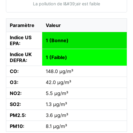
La pollution de l&#39;air est faible
Paramètre
Valeur
Indice US
1 (Bonne)
EPA:
Indice UK
1 (Faible)
DEFRA:
CO:
148.0 µg/m³
O3:
42.0 µg/m³
NO2:
5.5 µg/m³
SO2:
1.3 µg/m³
PM2.5:
3.6 µg/m³
PM10:
8.1 µg/m³