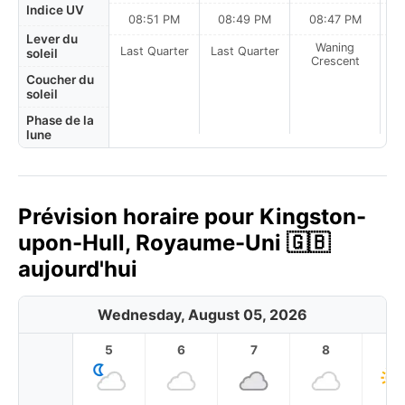
Indice UV
08:51 PM
08:49 PM
08:47 PM
Lever du
Waning
Last Quarter
Last Quarter
soleil
Crescent
Coucher du
soleil
Phase de la
lune
Prévision horaire pour Kingston-
upon-Hull, Royaume-Uni 🇬🇧
aujourd'hui
Wednesday, August 05, 2026
5
6
7
8
9