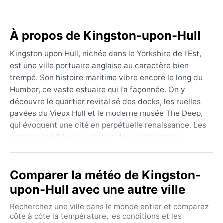
À propos de Kingston-upon-Hull
Kingston upon Hull, nichée dans le Yorkshire de l’Est,
est une ville portuaire anglaise au caractère bien
trempé. Son histoire maritime vibre encore le long du
Humber, ce vaste estuaire qui l’a façonnée. On y
découvre le quartier revitalisé des docks, les ruelles
pavées du Vieux Hull et le moderne musée The Deep,
qui évoquent une cité en perpétuelle renaissance. Les
vestiges médiévaux côtoient des architectures
contemporaines, tandis que les parcs verdoyants
offrent un répit au bord du fleuve. L’atmosphère y est
Comparer la météo de Kingston-
à la fois industrielle et paisible, marquée par les allées
et venues des cargos.
upon-Hull avec une autre ville
Le climat de Hull est océanique (Cfb), doux et humide
Recherchez une ville dans le monde entier et comparez
toute l’année. Les étés sont modérés, avec des
côte à côte la température, les conditions et les