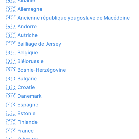
🇦🇱 Albanie
🇩🇪 Allemagne
🇲🇰 Ancienne république yougoslave de Macédoine
🇦🇩 Andorre
🇦🇹 Autriche
🇯🇪 Bailliage de Jersey
🇧🇪 Belgique
🇧🇾 Biélorussie
🇧🇦 Bosnie-Herzégovine
🇧🇬 Bulgarie
🇭🇷 Croatie
🇩🇰 Danemark
🇪🇸 Espagne
🇪🇪 Estonie
🇫🇮 Finlande
🇫🇷 France