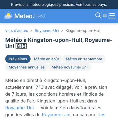
Prévisions météorologiques précises
.
Voir tous les pays
.
☰
Meteo.
best
🌐
vers d'autres
>
Royaume-Uni
>
Kingston-upon-Hull
Météo à Kingston-upon-Hull, Royaume-
Uni 🇬🇧
Prévisions
Météo en août
Météo en septembre
Moyennes annuelles
Météo Royaume-Uni
Météo en direct à Kingston-upon-Hull,
actuellement 17°C avec dégagé. Voir la prévision
de 7 jours, les conditions horaires et l'indice de
qualité de l'air. Kingston-upon-Hull est dans
Royaume-Uni
— voir la météo dans toutes les
grandes villes de
Royaume-Uni
, ou parcourir
les