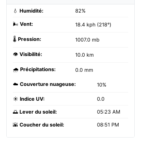
💧
Humidité:
82%
🌬️
Vent:
18.4 kph (218°)
🌡️
Pression:
1007.0 mb
👁️
Visibilité:
10.0 km
🌧️
Précipitations:
0.0 mm
☁️
Couverture nuageuse:
10%
☀️
Indice UV:
0.0
🌅
Lever du soleil:
05:23 AM
🌇
Coucher du soleil:
08:51 PM