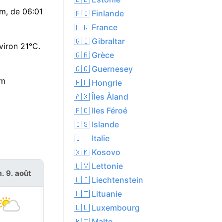
7m, de 06:01
🇫🇮 Finlande
🇫🇷 France
🇬🇮 Gibraltar
viron 21°C.
🇬🇷 Grèce
🇬🇬 Guernesey
um
🇭🇺 Hongrie
🇦🇽 Îles Åland
🇫🇴 Iles Féroé
🇮🇸 Islande
🇮🇹 Italie
🇽🇰 Kosovo
🇱🇻 Lettonie
. 9. août
lun. 10. août
🇱🇮 Liechtenstein
🇱🇹 Lituanie
🇱🇺 Luxembourg
🇲🇹 Malte