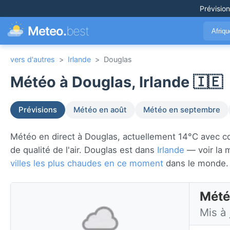
Prévisio
Meteo.
best
Afriq
vers d'autres
>
Irlande
>
Douglas
Météo à Douglas, Irlande 🇮🇪
Prévisions
Météo en août
Météo en septembre
Météo en direct à Douglas, actuellement 14°C avec couve
de qualité de l'air. Douglas est dans
Irlande
— voir la 
villes les plus chaudes en ce moment
dans le monde.
Mété
Mis à 