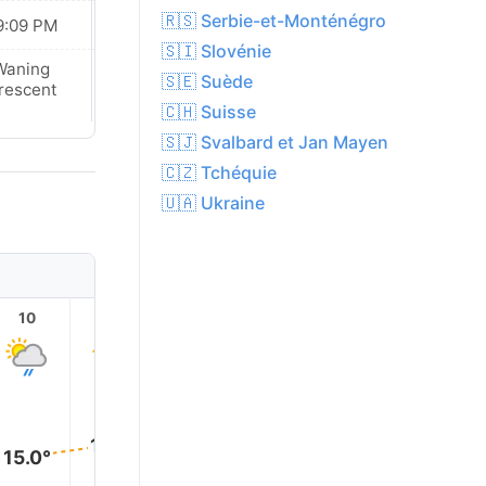
🇷🇸 Serbie-et-Monténégro
9:09 PM
09:07 PM
🇸🇮 Slovénie
Waning
New Moon
🇸🇪 Suède
rescent
🇨🇭 Suisse
🇸🇯 Svalbard et Jan Mayen
🇨🇿 Tchéquie
🇺🇦 Ukraine
10
11
12
13
14
15
18.0°
18.0°
17.0°
17.0°
16.0°
15.0°