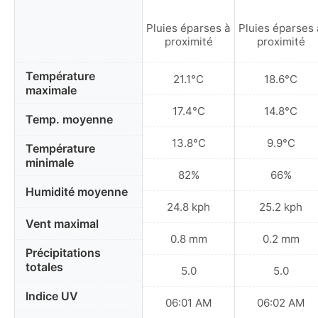
Pluies éparses à
Pluies éparses 
proximité
proximité
Température
21.1°C
18.6°C
maximale
17.4°C
14.8°C
Temp. moyenne
13.8°C
9.9°C
Température
minimale
82%
66%
Humidité moyenne
24.8 kph
25.2 kph
Vent maximal
0.8 mm
0.2 mm
Précipitations
totales
5.0
5.0
Indice UV
06:01 AM
06:02 AM