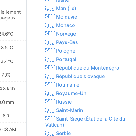
🇮🇲 Man (Île)
tiellement
Pluies éparses à
🇲🇩 Moldavie
uageux
proximité
🇲🇨 Monaco
🇳🇴 Norvège
24.6°C
20.5°C
🇳🇱 Pays-Bas
18.5°C
16.3°C
🇵🇱 Pologne
🇵🇹 Portugal
13.4°C
12.2°C
🇲🇪 République du Monténégro
70%
77%
🇸🇰 République slovaque
🇷🇴 Roumanie
4.8 kph
10.4 kph
🇬🇧 Royaume-Uni
🇷🇺 Russie
0.0 mm
0.1 mm
🇸🇲 Saint-Marin
6.0
5.0
🇻🇦 Saint-Siège (État de la Cité du
Vatican)
6:08 AM
06:10 AM
🇷🇸 Serbie