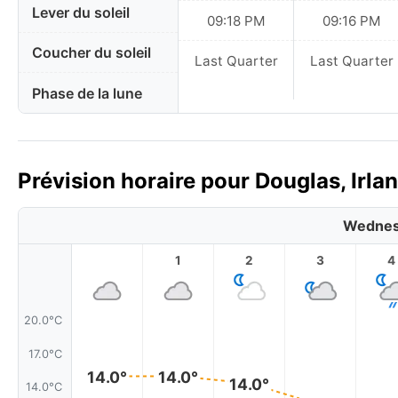
Lever du soleil
09:18 PM
09:16 PM
Coucher du soleil
Last Quarter
Last Quarter
Phase de la lune
Prévision horaire pour Douglas, Irla
Wednes
1
2
3
4
20.0°C
17.0°C
14.0°
14.0°
14.0°
14.0°C