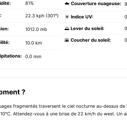
dité:
81%
☁️
Couverture nuageuse:
:
22.3 kph (301°)
☀️
Indice UV:
0
🌅
Lever du soleil:
0
ion:
1012.0 mb
🌇
Coucher du soleil:
0
ilité:
10.0 km
ipitations:
0.0 mm
moment ?
uages fragmentés traversent le ciel nocturne au-dessus de
e 10°C. Attendez-vous à une brise de 22 km/h du west. Un ai