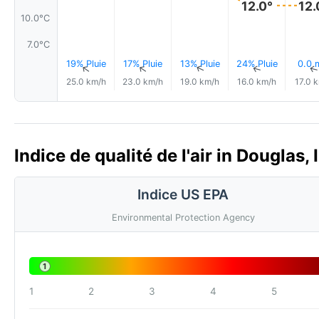
12.0°
12.
10.0°C
7.0°C
19% Pluie
17% Pluie
13% Pluie
24% Pluie
0.0
↑
↑
↑
↑
25.0 km/h
23.0 km/h
19.0 km/h
16.0 km/h
17.0 
Indice de qualité de l'air in Douglas, 
Indice US EPA
Environmental Protection Agency
1
1
2
3
4
5