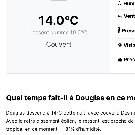
💧
Humi
14.0°C
🌬️
Vent
🌡️
Press
ressent comme 10.0°C
Couvert
👁️
Visib
🌧️
Préc
Quel temps fait-il à Douglas en ce 
Douglas descend à 14°C cette nuit, avec couvert. Des n
Avec le refroidissement éolien, le ressenti est proche d
tropical en ce moment — 81% d'humidité.