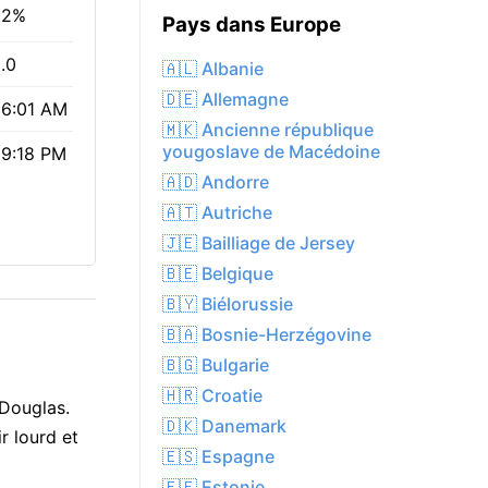
92%
Pays dans Europe
.0
🇦🇱 Albanie
🇩🇪 Allemagne
6:01 AM
🇲🇰 Ancienne république
yougoslave de Macédoine
9:18 PM
🇦🇩 Andorre
🇦🇹 Autriche
🇯🇪 Bailliage de Jersey
🇧🇪 Belgique
🇧🇾 Biélorussie
🇧🇦 Bosnie-Herzégovine
🇧🇬 Bulgarie
🇭🇷 Croatie
 Douglas.
🇩🇰 Danemark
r lourd et
🇪🇸 Espagne
🇪🇪 Estonie