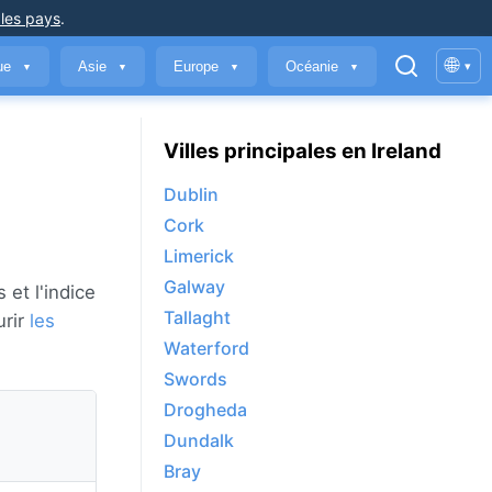
 les pays
.
🌐
que
Asie
Europe
Océanie
▾
▼
▼
▼
▼
Villes principales en Ireland
Dublin
Cork
Limerick
Galway
 et l'indice
Tallaght
urir
les
Waterford
Swords
Drogheda
Dundalk
Bray