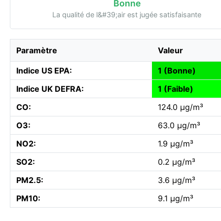
Bonne
La qualité de l&#39;air est jugée satisfaisante
Paramètre
Valeur
Indice US EPA:
1 (Bonne)
Indice UK DEFRA:
1 (Faible)
CO:
124.0 µg/m³
O3:
63.0 µg/m³
NO2:
1.9 µg/m³
SO2:
0.2 µg/m³
PM2.5:
3.6 µg/m³
PM10:
9.1 µg/m³