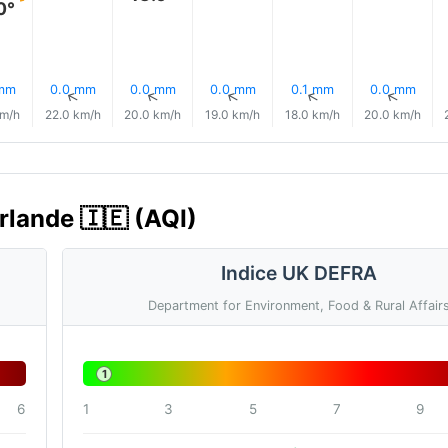
0°
 mm
0.0 mm
0.0 mm
0.0 mm
0.1 mm
0.0 mm
↑
↑
↑
↑
↑
↑
km/h
22.0 km/h
20.0 km/h
19.0 km/h
18.0 km/h
20.0 km/h
Irlande 🇮🇪 (AQI)
Indice UK DEFRA
Department for Environment, Food & Rural Affair
1
6
1
3
5
7
9