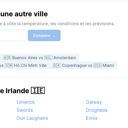
ne autre ville
à côte la température, les conditions et les prévisions.
Comparer →
🇦🇷 Buenos Aires vs 🇳🇱 Amsterdam
s 🇻🇳 Hô Chi Minh Ville
🇩🇰 Copenhague vs 🇺🇸 Miami
e Irlande 🇮🇪
Limerick
Galway
Swords
Drogheda
Dún Laoghaire
Ennis