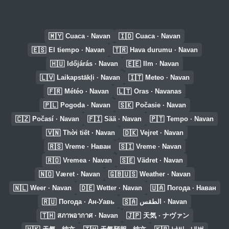
🇲🇾
🇮🇩
Cuaca · Navan
Cuaca · Navan
🇪🇸
🇹🇷
El tiempo · Navan
Hava durumu · Navan
🇭🇺
🇪🇪
Időjárás · Navan
Ilm · Navan
🇱🇻
🇮🇹
Laikapstākļi · Navan
Meteo · Navan
🇫🇷
🇱🇹
Météo · Navan
Oras · Navanas
🇵🇱
🇸🇰
Pogoda · Navan
Počasie · Navan
🇨🇿
🇫🇮
🇵🇹
Počasí · Navan
Sää · Navan
Tempo · Navan
🇻🇳
🇩🇰
Thời tiết · Navan
Vejret · Navan
🇷🇸
🇸🇮
Vreme · Наван
Vreme · Navan
🇷🇴
🇸🇪
Vremea · Navan
Vädret · Navan
🇳🇴
🇬🇧🇺🇸
Været · Navan
Weather · Navan
🇳🇱
🇩🇪
🇺🇦
Weer · Navan
Wetter · Navan
Погода · Наван
🇷🇺
🇸🇦
Погода · Ан-Уавь
الطقس · Navan
🇹🇭
🇯🇵
สภาพอากาศ · Navan
天気 · ナヴァン