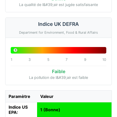
La qualité de l&#39;air est jugée satisfaisante
Indice UK DEFRA
Department for Environment, Food & Rural Affairs
1
1
3
5
7
9
10
Faible
La pollution de l&#39;air est faible
Paramètre
Valeur
Indice US
1 (Bonne)
EPA: