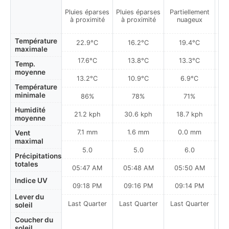
Pluies éparses
Pluies éparses
Partiellement
à proximité
à proximité
nuageux
Température
22.9°C
16.2°C
19.4°C
maximale
17.6°C
13.8°C
13.3°C
Temp.
moyenne
13.2°C
10.9°C
6.9°C
Température
minimale
86%
78%
71%
Humidité
21.2 kph
30.6 kph
18.7 kph
moyenne
7.1 mm
1.6 mm
0.0 mm
Vent
maximal
5.0
5.0
6.0
Précipitations
totales
05:47 AM
05:48 AM
05:50 AM
0
Indice UV
09:18 PM
09:16 PM
09:14 PM
Lever du
Last Quarter
Last Quarter
Last Quarter
soleil
Coucher du
soleil