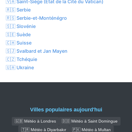
🇻🇦 Saint-Siège (État de la Cité du Vatican)
🇷🇸 Serbie
🇷🇸 Serbie-et-Monténégro
🇸🇮 Slovénie
🇸🇪 Suède
🇨🇭 Suisse
🇸🇯 Svalbard et Jan Mayen
🇨🇿 Tchéquie
🇺🇦 Ukraine
Villes populaires aujourd'hui
🇬🇧 Météo à Londres
🇩🇴 Météo à Saint Domingue
🇹🇷 Météo à Diyarbakır
🇵🇰 Météo à Multan