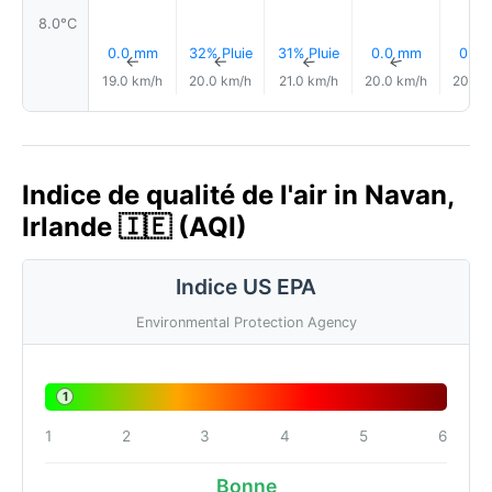
8.0°C
0.0 mm
32% Pluie
31% Pluie
0.0 mm
0.0
↑
↑
↑
↑
19.0 km/h
20.0 km/h
21.0 km/h
20.0 km/h
20.0 
Indice de qualité de l'air in Navan,
Irlande 🇮🇪 (AQI)
Indice US EPA
Environmental Protection Agency
1
1
2
3
4
5
6
Bonne