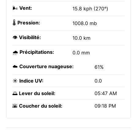
🌬️
Vent:
15.8 kph (270°)
🌡️
Pression:
1008.0 mb
👁️
Visibilité:
10.0 km
🌧️
Précipitations:
0.0 mm
☁️
Couverture nuageuse:
61%
☀️
Indice UV:
0.0
🌅
Lever du soleil:
05:47 AM
🌇
Coucher du soleil:
09:18 PM