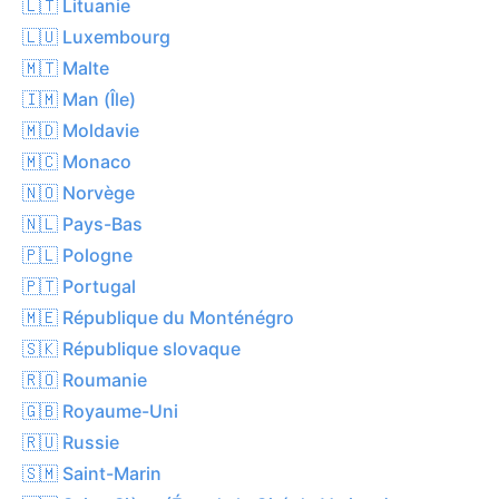
🇱🇹 Lituanie
🇱🇺 Luxembourg
🇲🇹 Malte
🇮🇲 Man (Île)
🇲🇩 Moldavie
🇲🇨 Monaco
🇳🇴 Norvège
🇳🇱 Pays-Bas
🇵🇱 Pologne
🇵🇹 Portugal
🇲🇪 République du Monténégro
🇸🇰 République slovaque
🇷🇴 Roumanie
🇬🇧 Royaume-Uni
🇷🇺 Russie
🇸🇲 Saint-Marin