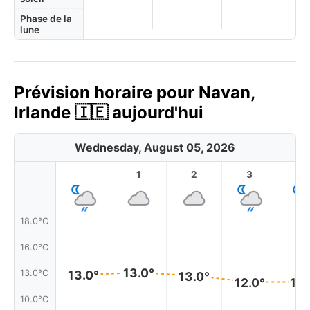
Phase de la
lune
Prévision horaire pour Navan,
Irlande 🇮🇪 aujourd'hui
Wednesday, August 05, 2026
1
2
3
4
18.0°C
16.0°C
13.0°
13.0°C
13.0°
13.0°
12.0°
12.
10.0°C