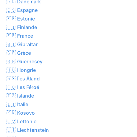
🇩🇰 Danemark
🇪🇸 Espagne
🇪🇪 Estonie
🇫🇮 Finlande
🇫🇷 France
🇬🇮 Gibraltar
🇬🇷 Grèce
🇬🇬 Guernesey
🇭🇺 Hongrie
🇦🇽 Îles Åland
🇫🇴 Iles Féroé
🇮🇸 Islande
🇮🇹 Italie
🇽🇰 Kosovo
🇱🇻 Lettonie
🇱🇮 Liechtenstein