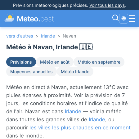
Prévisions météorologiques précises
.
Voir tous les pays
.
☰
Meteo.
best
🌐
vers d'autres
>
Irlande
>
Navan
Météo à Navan, Irlande 🇮🇪
Prévisions
Météo en août
Météo en septembre
Moyennes annuelles
Météo Irlande
Météo en direct à Navan, actuellement 13°C avec
pluies éparses à proximité. Voir la prévision de 7
jours, les conditions horaires et l'indice de qualité
de l'air. Navan est dans
Irlande
— voir la météo
dans toutes les grandes villes de
Irlande
, ou
parcourir
les villes les plus chaudes en ce moment
dans le monde.