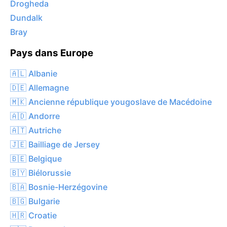
Drogheda
Dundalk
Bray
Pays dans Europe
🇦🇱 Albanie
🇩🇪 Allemagne
🇲🇰 Ancienne république yougoslave de Macédoine
🇦🇩 Andorre
🇦🇹 Autriche
🇯🇪 Bailliage de Jersey
🇧🇪 Belgique
🇧🇾 Biélorussie
🇧🇦 Bosnie-Herzégovine
🇧🇬 Bulgarie
🇭🇷 Croatie