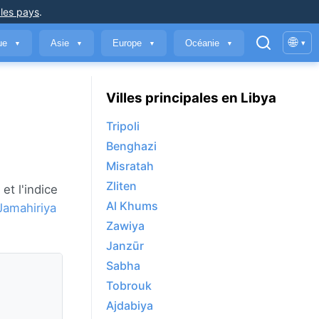
 les pays
.
🌐
que
Asie
Europe
Océanie
▾
▼
▼
▼
▼
Villes principales en Libya
Tripoli
Benghazi
Misratah
Zliten
et l'indice
Al Khums
Jamahiriya
Zawiya
Janzūr
Sabha
Tobrouk
Ajdabiya