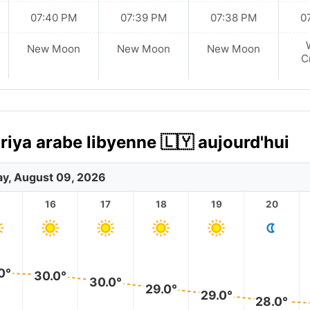
07:40 PM
07:39 PM
07:38 PM
0
New Moon
New Moon
New Moon
C
riya arabe libyenne 🇱🇾 aujourd'hui
y, August 09, 2026
5
16
17
18
19
20
0°
30.0°
30.0°
29.0°
29.0°
28.0°