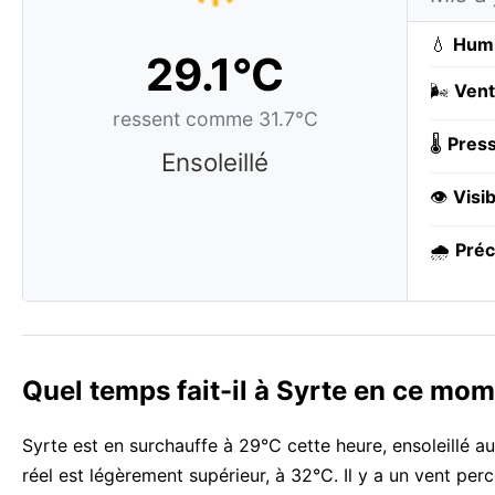
💧
Humi
29.1°C
🌬️
Vent
ressent comme 31.7°C
🌡️
Press
Ensoleillé
👁️
Visib
🌧️
Préc
Quel temps fait-il à Syrte en ce mom
Syrte est en surchauffe à 29°C cette heure, ensoleillé au
réel est légèrement supérieur, à 32°C. Il y a un vent pe