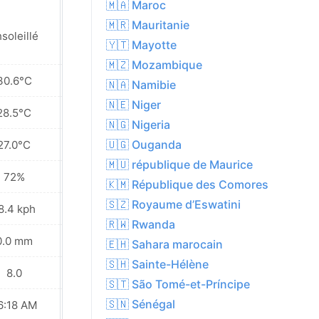
🇲🇦 Maroc
🇲🇷 Mauritanie
soleillé
Ensoleillé
🇾🇹 Mayotte
🇲🇿 Mozambique
30.6°C
30.9°C
🇳🇦 Namibie
🇳🇪 Niger
28.5°C
28.4°C
🇳🇬 Nigeria
🇺🇬 Ouganda
27.0°C
26.2°C
🇲🇺 république de Maurice
72%
62%
🇰🇲 République des Comores
🇸🇿 Royaume d’Eswatini
8.4 kph
20.2 kph
🇷🇼 Rwanda
0.0 mm
0.0 mm
🇪🇭 Sahara marocain
🇸🇭 Sainte-Hélène
8.0
8.0
🇸🇹 São Tomé-et-Príncipe
🇸🇳 Sénégal
6:18 AM
06:19 AM