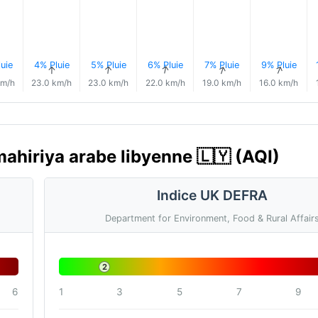
uie
4% Pluie
5% Pluie
6% Pluie
7% Pluie
9% Pluie
↑
↑
↑
↑
↑
↑
km/h
23.0 km/h
23.0 km/h
22.0 km/h
19.0 km/h
16.0 km/h
amahiriya arabe libyenne 🇱🇾 (AQI)
Indice UK DEFRA
Department for Environment, Food & Rural Affair
2
6
1
3
5
7
9