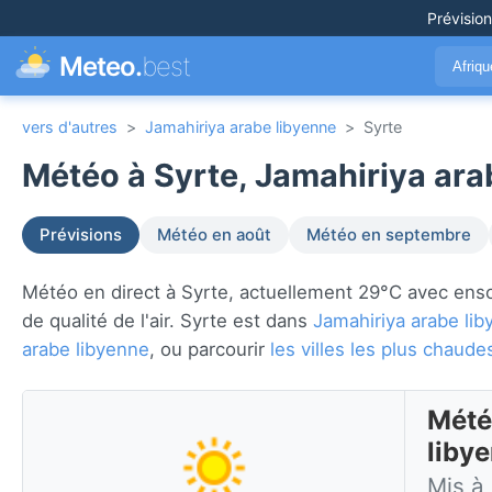
Prévisio
Meteo.
best
Afriq
vers d'autres
>
Jamahiriya arabe libyenne
>
Syrte
Météo à Syrte, Jamahiriya ara
Prévisions
Météo en août
Météo en septembre
Météo en direct à Syrte, actuellement 29°C avec ensolei
de qualité de l'air. Syrte est dans
Jamahiriya arabe li
arabe libyenne
, ou parcourir
les villes les plus chau
Mété
liby
Mis à 