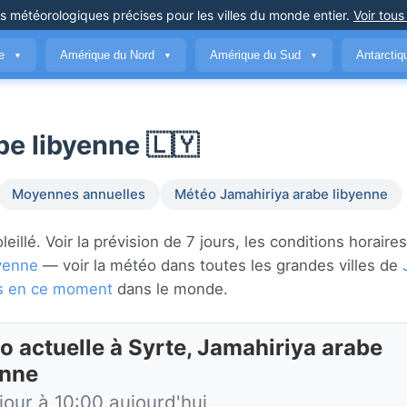
ns météorologiques précises
pour les villes du monde entier
.
Voir tous
ue
Amérique du Nord
Amérique du Sud
Antarcti
▼
▼
▼
be libyenne 🇱🇾
Moyennes annuelles
Météo Jamahiriya arabe libyenne
llé. Voir la prévision de 7 jours, les conditions horaires 
byenne
— voir la météo dans toutes les grandes villes de
des en ce moment
dans le monde.
o actuelle à Syrte, Jamahiriya arabe
enne
jour à 10:00 aujourd'hui