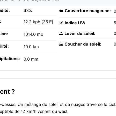
dité:
63%
☁️
Couverture nuageuse:
:
12.2 kph (351°)
☀️
Indice UV:
5
🌅
Lever du soleil:
0
ion:
1014.0 mb
🌇
Coucher du soleil:
0
ilité:
10.0 km
ipitations:
0.0 mm
ent ?
-dessus. Un mélange de soleil et de nuages traverse le ciel.
rceptible de 12 km/h venant du west.