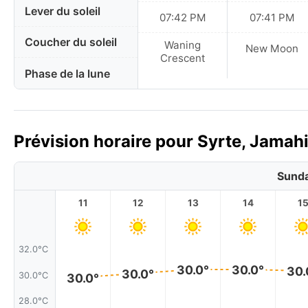
Lever du soleil
07:42 PM
07:41 PM
Coucher du soleil
Waning
New Moon
Crescent
Phase de la lune
Prévision horaire pour Syrte, Jamahi
Sunda
11
12
13
14
1
32.0°C
30.0°
30.0°
30.
30.0°
30.0°C
30.0°
28.0°C