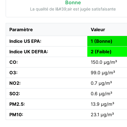
Bonne
La qualité de l&#39;air est jugée satisfaisante
Paramètre
Valeur
Indice US EPA:
1 (Bonne)
Indice UK DEFRA:
2 (Faible)
CO:
150.0 µg/m³
O3:
99.0 µg/m³
NO2:
0.7 µg/m³
SO2:
0.6 µg/m³
PM2.5:
13.9 µg/m³
PM10:
23.1 µg/m³