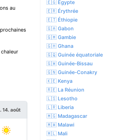
🇪🇬 Égypte
ions au
🇪🇷 Érythrée
🇪🇹 Éthiopie
🇬🇦 Gabon
 prochaines
🇬🇲 Gambie
🇬🇭 Ghana
 chaleur
🇬🇶 Guinée équatoriale
🇬🇼 Guinée-Bissau
🇬🇳 Guinée-Conakry
🇰🇪 Kenya
🇷🇪 La Réunion
🇱🇸 Lesotho
🇱🇷 Liberia
. 14. août
sam. 15. août
🇲🇬 Madagascar
🇲🇼 Malawi
🇲🇱 Mali