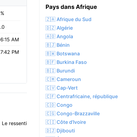
Pays dans Afrique
0%
🇿🇦 Afrique du Sud
.0
🇩🇿 Algérie
🇦🇴 Angola
6:15 AM
🇧🇯 Bénin
7:42 PM
🇧🇼 Botswana
🇧🇫 Burkina Faso
🇧🇮 Burundi
🇨🇲 Cameroun
🇨🇻 Cap-Vert
🇨🇫 Centrafricaine, république
🇨🇩 Congo
🇨🇬 Congo-Brazzaville
🇨🇮 Côte d’Ivoire
 Le ressenti
🇩🇯 Djibouti