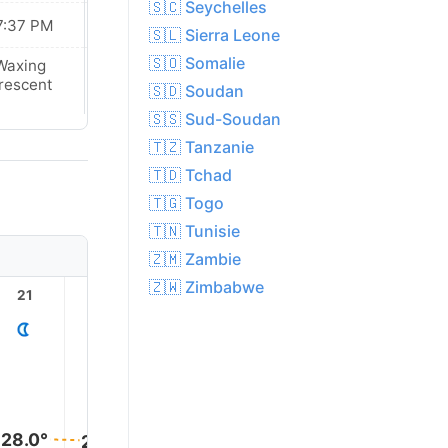
🇸🇨 Seychelles
7:37 PM
07:36 PM
🇸🇱 Sierra Leone
🇸🇴 Somalie
Waxing
Waxing
rescent
Crescent
🇸🇩 Soudan
🇸🇸 Sud-Soudan
🇹🇿 Tanzanie
🇹🇩 Tchad
🇹🇬 Togo
🇹🇳 Tunisie
🇿🇲 Zambie
🇿🇼 Zimbabwe
21
22
23
1
2
28.0°
28.0°
28.0°
28.0°