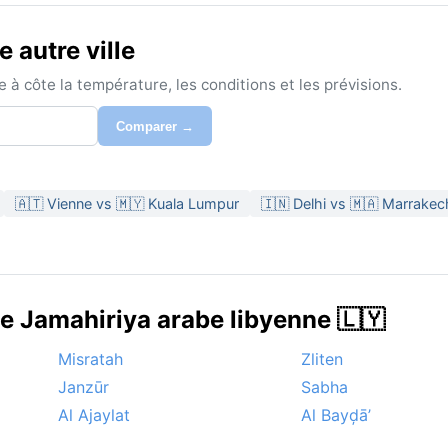
 autre ville
à côte la température, les conditions et les prévisions.
Comparer →
🇦🇹 Vienne vs 🇲🇾 Kuala Lumpur
🇮🇳 Delhi vs 🇲🇦 Marrakec
de Jamahiriya arabe libyenne 🇱🇾
Misratah
Zliten
Janzūr
Sabha
Al Ajaylat
Al Bayḑā’