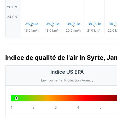
26.0°C
24.0°C
3% Pluie
3% Pluie
3% Pluie
3% Pluie
3% Pl
↑
↑
↑
↑
15.0 km/h
18.0 km/h
20.0 km/h
21.0 km/h
22.0 
Indice de qualité de l'air in Syrte, J
Indice US EPA
Environmental Protection Agency
1
1
2
3
4
5