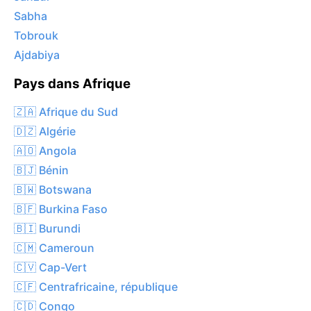
Sabha
Tobrouk
Ajdabiya
Pays dans Afrique
🇿🇦 Afrique du Sud
🇩🇿 Algérie
🇦🇴 Angola
🇧🇯 Bénin
🇧🇼 Botswana
🇧🇫 Burkina Faso
🇧🇮 Burundi
🇨🇲 Cameroun
🇨🇻 Cap-Vert
🇨🇫 Centrafricaine, république
🇨🇩 Congo