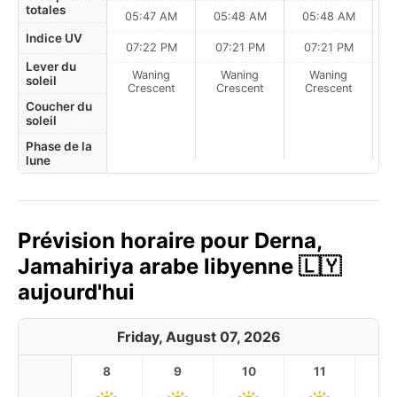
totales
05:47 AM
05:48 AM
05:48 AM
0
Indice UV
07:22 PM
07:21 PM
07:21 PM
Lever du
Waning
Waning
Waning
N
soleil
Crescent
Crescent
Crescent
Coucher du
soleil
Phase de la
lune
Prévision horaire pour Derna,
Jamahiriya arabe libyenne 🇱🇾
aujourd'hui
Friday, August 07, 2026
8
9
10
11
1