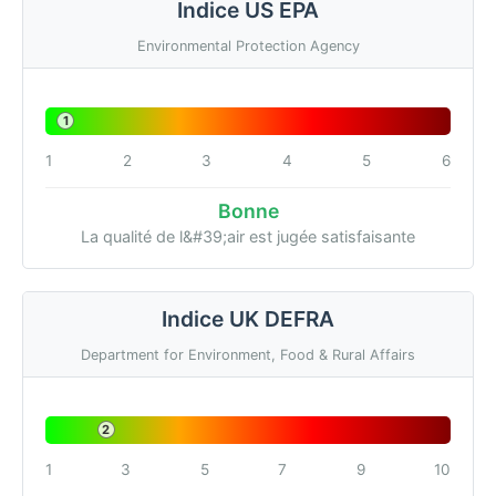
Indice US EPA
Environmental Protection Agency
1
1
2
3
4
5
6
Bonne
La qualité de l&#39;air est jugée satisfaisante
Indice UK DEFRA
Department for Environment, Food & Rural Affairs
2
1
3
5
7
9
10