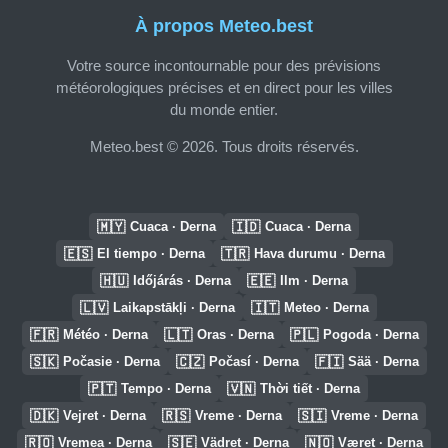
À propos Meteo.best
Votre source incontournable pour des prévisions
météorologiques précises et en direct pour les villes
du monde entier.
Meteo.best © 2026. Tous droits réservés.
🇲🇾
🇮🇩
Cuaca · Derna
Cuaca · Derna
🇪🇸
🇹🇷
El tiempo · Derna
Hava durumu · Derna
🇭🇺
🇪🇪
Időjárás · Derna
Ilm · Derna
🇱🇻
🇮🇹
Laikapstākļi · Derna
Meteo · Derna
🇫🇷
🇱🇹
🇵🇱
Météo · Derna
Oras · Derna
Pogoda · Derna
🇸🇰
🇨🇿
🇫🇮
Počasie · Derna
Počasí · Derna
Sää · Derna
🇵🇹
🇻🇳
Tempo · Derna
Thời tiết · Derna
🇩🇰
🇷🇸
🇸🇮
Vejret · Derna
Vreme · Derna
Vreme · Derna
🇷🇴
🇸🇪
🇳🇴
Vremea · Derna
Vädret · Derna
Været · Derna