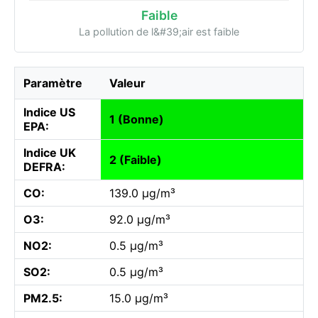
Faible
La pollution de l&#39;air est faible
Paramètre
Valeur
Indice US
1 (Bonne)
EPA:
Indice UK
2 (Faible)
DEFRA:
CO:
139.0 µg/m³
O3:
92.0 µg/m³
NO2:
0.5 µg/m³
SO2:
0.5 µg/m³
PM2.5:
15.0 µg/m³