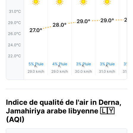
31.0°C
29.
29.0°
29.0°
29.0°C
28.0°
27.0°
26.0°C
24.0°C
22.0°C
5% Pluie
4% Pluie
3% Pluie
3% Pluie
3% Pl
↑
↑
↑
↑
29.0 km/h
29.0 km/h
30.0 km/h
31.0 km/h
31.0 
Indice de qualité de l'air in Derna,
Jamahiriya arabe libyenne 🇱🇾
(AQI)