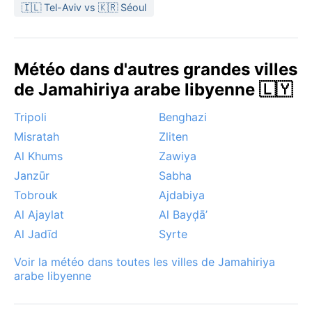
🇮🇱 Tel-Aviv vs 🇰🇷 Séoul
Météo dans d'autres grandes villes
de Jamahiriya arabe libyenne 🇱🇾
Tripoli
Benghazi
Misratah
Zliten
Al Khums
Zawiya
Janzūr
Sabha
Tobrouk
Ajdabiya
Al Ajaylat
Al Bayḑā’
Al Jadīd
Syrte
Voir la météo dans toutes les villes de Jamahiriya
arabe libyenne