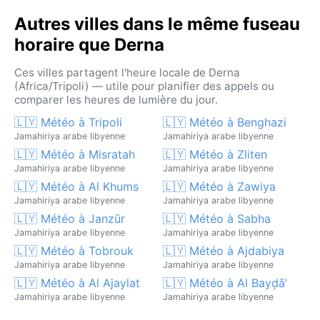
Autres villes dans le même fuseau
horaire que Derna
Ces villes partagent l'heure locale de Derna
(Africa/Tripoli) — utile pour planifier des appels ou
comparer les heures de lumière du jour.
🇱🇾 Météo à Tripoli
🇱🇾 Météo à Benghazi
Jamahiriya arabe libyenne
Jamahiriya arabe libyenne
🇱🇾 Météo à Misratah
🇱🇾 Météo à Zliten
Jamahiriya arabe libyenne
Jamahiriya arabe libyenne
🇱🇾 Météo à Al Khums
🇱🇾 Météo à Zawiya
Jamahiriya arabe libyenne
Jamahiriya arabe libyenne
🇱🇾 Météo à Janzūr
🇱🇾 Météo à Sabha
Jamahiriya arabe libyenne
Jamahiriya arabe libyenne
🇱🇾 Météo à Tobrouk
🇱🇾 Météo à Ajdabiya
Jamahiriya arabe libyenne
Jamahiriya arabe libyenne
🇱🇾 Météo à Al Ajaylat
🇱🇾 Météo à Al Bayḑā’
Jamahiriya arabe libyenne
Jamahiriya arabe libyenne