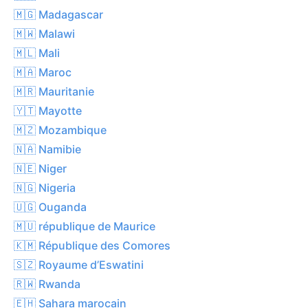
🇲🇬 Madagascar
🇲🇼 Malawi
🇲🇱 Mali
🇲🇦 Maroc
🇲🇷 Mauritanie
🇾🇹 Mayotte
🇲🇿 Mozambique
🇳🇦 Namibie
🇳🇪 Niger
🇳🇬 Nigeria
🇺🇬 Ouganda
🇲🇺 république de Maurice
🇰🇲 République des Comores
🇸🇿 Royaume d’Eswatini
🇷🇼 Rwanda
🇪🇭 Sahara marocain