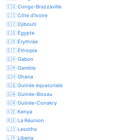
🇨🇬 Congo-Brazzaville
🇨🇮 Côte d’Ivoire
🇩🇯 Djibouti
🇪🇬 Égypte
🇪🇷 Érythrée
🇪🇹 Éthiopie
🇬🇦 Gabon
🇬🇲 Gambie
🇬🇭 Ghana
🇬🇶 Guinée équatoriale
🇬🇼 Guinée-Bissau
🇬🇳 Guinée-Conakry
🇰🇪 Kenya
🇷🇪 La Réunion
🇱🇸 Lesotho
🇱🇷 Liberia