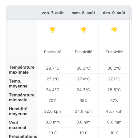
ven. 7. août
sam. 8. août
dim. 9. août
lu
Ensoleillé
Ensoleillé
Ensoleillé
Température
29.7°C
30.3°C
30.2°C
maximale
27.3°C
27.4°C
27.7°C
Temp.
moyenne
24.4°C
24.3°C
25.5°C
Température
minimale
70%
65%
67%
Humidité
32.0 kph
34.9 kph
45.7 kph
moyenne
0.0 mm
0.0 mm
0.0 mm
Vent
maximal
10.0
10.0
10.0
Précipitations