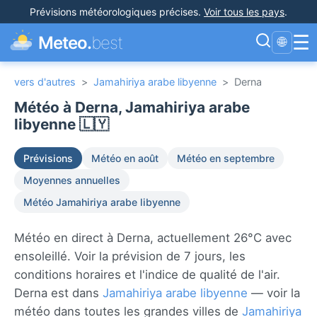
Prévisions météorologiques précises
.
Voir tous les pays
.
☰
Meteo.
best
🌐
vers d'autres
>
Jamahiriya arabe libyenne
>
Derna
Météo à Derna, Jamahiriya arabe
libyenne 🇱🇾
Prévisions
Météo en août
Météo en septembre
Moyennes annuelles
Météo Jamahiriya arabe libyenne
Météo en direct à Derna, actuellement 26°C avec
ensoleillé. Voir la prévision de 7 jours, les
conditions horaires et l'indice de qualité de l'air.
Derna est dans
Jamahiriya arabe libyenne
— voir la
météo dans toutes les grandes villes de
Jamahiriya