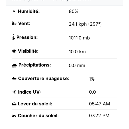
💧
Humidité:
80%
🌬️
Vent:
24.1 kph (297°)
🌡️
Pression:
1011.0 mb
👁️
Visibilité:
10.0 km
🌧️
Précipitations:
0.0 mm
☁️
Couverture nuageuse:
1%
☀️
Indice UV:
0.0
🌅
Lever du soleil:
05:47 AM
🌇
Coucher du soleil:
07:22 PM