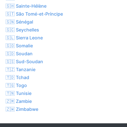
🇸🇭 Sainte-Hélène
🇸🇹 São Tomé-et-Príncipe
🇸🇳 Sénégal
🇸🇨 Seychelles
🇸🇱 Sierra Leone
🇸🇴 Somalie
🇸🇩 Soudan
🇸🇸 Sud-Soudan
🇹🇿 Tanzanie
🇹🇩 Tchad
🇹🇬 Togo
🇹🇳 Tunisie
🇿🇲 Zambie
🇿🇼 Zimbabwe