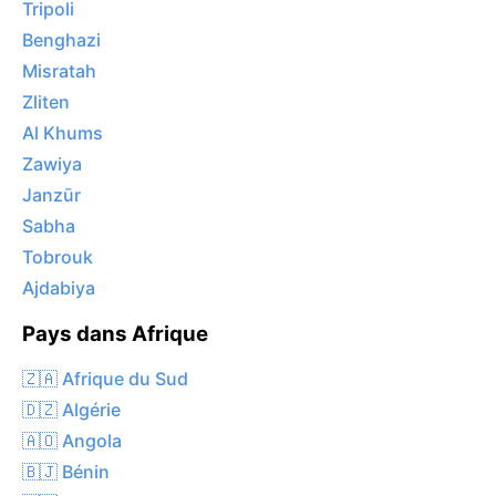
Tripoli
Benghazi
Misratah
Zliten
Al Khums
Zawiya
Janzūr
Sabha
Tobrouk
Ajdabiya
Pays dans Afrique
🇿🇦 Afrique du Sud
🇩🇿 Algérie
🇦🇴 Angola
🇧🇯 Bénin