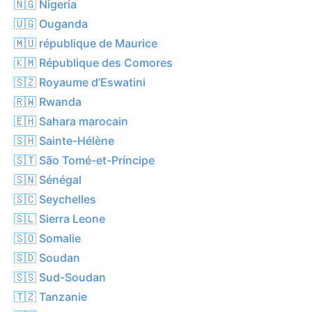
🇳🇬 Nigeria
🇺🇬 Ouganda
🇲🇺 république de Maurice
🇰🇲 République des Comores
🇸🇿 Royaume d’Eswatini
🇷🇼 Rwanda
🇪🇭 Sahara marocain
🇸🇭 Sainte-Hélène
🇸🇹 São Tomé-et-Príncipe
🇸🇳 Sénégal
🇸🇨 Seychelles
🇸🇱 Sierra Leone
🇸🇴 Somalie
🇸🇩 Soudan
🇸🇸 Sud-Soudan
🇹🇿 Tanzanie