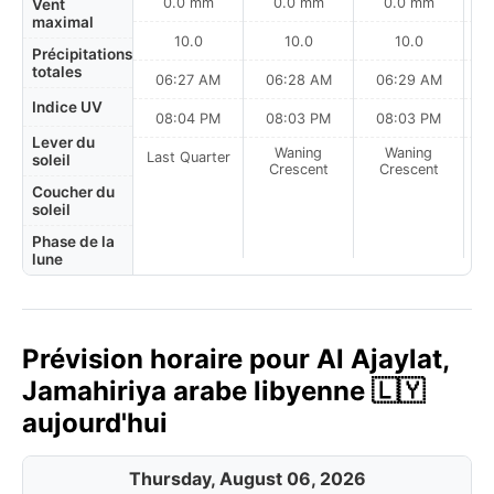
0.0 mm
0.0 mm
0.0 mm
Vent
maximal
10.0
10.0
10.0
Précipitations
totales
06:27 AM
06:28 AM
06:29 AM
0
Indice UV
08:04 PM
08:03 PM
08:03 PM
Lever du
Waning
Waning
Last Quarter
soleil
Crescent
Crescent
Coucher du
soleil
Phase de la
lune
Prévision horaire pour Al Ajaylat,
Jamahiriya arabe libyenne 🇱🇾
aujourd'hui
Thursday, August 06, 2026