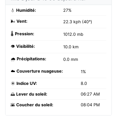
💧
Humidité:
27%
🌬️
Vent:
22.3 kph (40°)
🌡️
Pression:
1012.0 mb
👁️
Visibilité:
10.0 km
🌧️
Précipitations:
0.0 mm
☁️
Couverture nuageuse:
1%
☀️
Indice UV:
8.0
🌅
Lever du soleil:
06:27 AM
🌇
Coucher du soleil:
08:04 PM