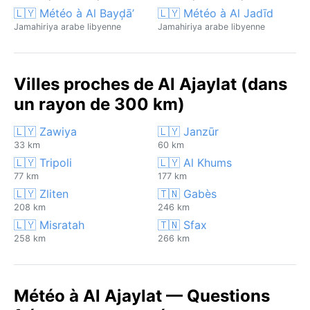
🇱🇾 Météo à Al Bayḑā’
🇱🇾 Météo à Al Jadīd
Jamahiriya arabe libyenne
Jamahiriya arabe libyenne
Villes proches de Al Ajaylat (dans
un rayon de 300 km)
🇱🇾 Zawiya
🇱🇾 Janzūr
33 km
60 km
🇱🇾 Tripoli
🇱🇾 Al Khums
77 km
177 km
🇱🇾 Zliten
🇹🇳 Gabès
208 km
246 km
🇱🇾 Misratah
🇹🇳 Sfax
258 km
266 km
Météo à Al Ajaylat — Questions