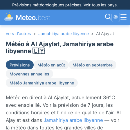
Prévisions météorologiques précises
.
Voir tous les pays
.
☰
Meteo.
best
🌐
vers d'autres
>
Jamahiriya arabe libyenne
>
Al Ajaylat
Météo à Al Ajaylat, Jamahiriya arabe
libyenne 🇱🇾
Prévisions
Météo en août
Météo en septembre
Moyennes annuelles
Météo Jamahiriya arabe libyenne
Météo en direct à Al Ajaylat, actuellement 36°C
avec ensoleillé. Voir la prévision de 7 jours, les
conditions horaires et l'indice de qualité de l'air. Al
Ajaylat est dans
Jamahiriya arabe libyenne
— voir
la météo dans toutes les grandes villes de