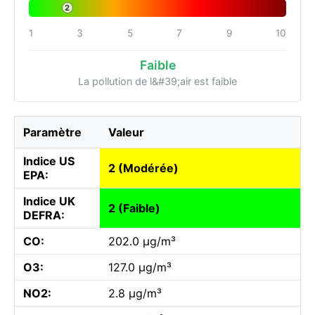
2
1
3
5
7
9
10
Faible
La pollution de l&#39;air est faible
Paramètre
Valeur
Indice US
2 (Modérée)
EPA:
Indice UK
2 (Faible)
DEFRA:
CO:
202.0 µg/m³
O3:
127.0 µg/m³
NO2:
2.8 µg/m³