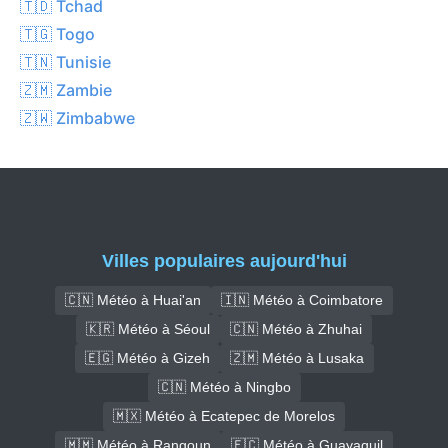
🇹🇩 Tchad
🇹🇬 Togo
🇹🇳 Tunisie
🇿🇲 Zambie
🇿🇼 Zimbabwe
Villes populaires aujourd'hui
🇨🇳 Météo à Huai'an
🇮🇳 Météo à Coimbatore
🇰🇷 Météo à Séoul
🇨🇳 Météo à Zhuhai
🇪🇬 Météo à Gizeh
🇿🇲 Météo à Lusaka
🇨🇳 Météo à Ningbo
🇲🇽 Météo à Ecatepec de Morelos
🇲🇲 Météo à Rangoun
🇪🇨 Météo à Guayaquil