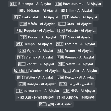
🇪🇸
🇹🇷
El tiempo · Al Ajaylat
Hava durumu · Al Ajaylat
🇭🇺
🇪🇪
Időjárás · Al Ajaylat
Ilm · Al Ajaylat
🇱🇻
🇮🇹
Laikapstākļi · Al Ajaylat
Meteo · Al Ajaylat
🇫🇷
🇱🇹
Météo · Al Ajaylat
Oras · Al Ajaylat
🇵🇱
🇸🇰
Pogoda · Al Ajaylat
Počasie · Al Ajaylat
🇨🇿
🇫🇮
Počasí · Al Ajaylat
Sää · Al Ajaylat
🇵🇹
🇻🇳
Tempo · Al Ajaylat
Thời tiết · Al Ajaylat
🇩🇰
🇷🇸
Vejret · Al Ajaylat
Vreme · Al Ajaylat
🇸🇮
🇷🇴
Vreme · Al Ajaylat
Vremea · Al Ajaylat
🇸🇪
🇳🇴
Vädret · Al Ajaylat
Været · Al Ajaylat
🇬🇧🇺🇸
🇳🇱
Weather · Al Ajaylat
Weer · Al Ajaylat
🇩🇪
🇺🇦
Wetter · Al Ajaylat
Погода · Al Ajaylat
🇷🇺
🇸🇦
Погода · Al Ajaylat
الطقس · العجيلات
🇹🇭
🇯🇵
สภาพอากาศ · Al Ajaylat
天気 · Al Ajaylat
🇭🇰
🇹🇼
天氣 · 阿爾阿杰拉特
天氣預報 · 阿杰拉特
🇰🇷
날씨 · Al Ajaylat