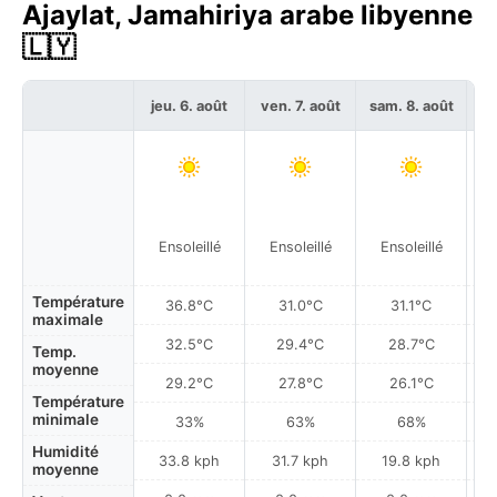
Ajaylat, Jamahiriya arabe libyenne
🇱🇾
jeu. 6. août
ven. 7. août
sam. 8. août
di
Ensoleillé
Ensoleillé
Ensoleillé
Température
36.8°C
31.0°C
31.1°C
maximale
32.5°C
29.4°C
28.7°C
Temp.
moyenne
29.2°C
27.8°C
26.1°C
Température
minimale
33%
63%
68%
Humidité
33.8 kph
31.7 kph
19.8 kph
moyenne