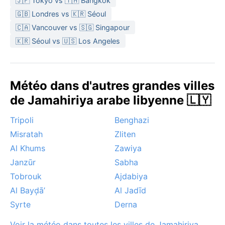
🇯🇵 Tokyo vs 🇹🇭 Bangkok
🇬🇧 Londres vs 🇰🇷 Séoul
🇨🇦 Vancouver vs 🇸🇬 Singapour
🇰🇷 Séoul vs 🇺🇸 Los Angeles
Météo dans d'autres grandes villes
de Jamahiriya arabe libyenne 🇱🇾
Tripoli
Benghazi
Misratah
Zliten
Al Khums
Zawiya
Janzūr
Sabha
Tobrouk
Ajdabiya
Al Bayḑā’
Al Jadīd
Syrte
Derna
Voir la météo dans toutes les villes de Jamahiriya