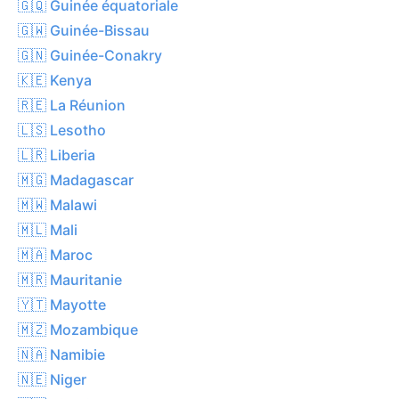
🇬🇶 Guinée équatoriale
🇬🇼 Guinée-Bissau
🇬🇳 Guinée-Conakry
🇰🇪 Kenya
🇷🇪 La Réunion
🇱🇸 Lesotho
🇱🇷 Liberia
🇲🇬 Madagascar
🇲🇼 Malawi
🇲🇱 Mali
🇲🇦 Maroc
🇲🇷 Mauritanie
🇾🇹 Mayotte
🇲🇿 Mozambique
🇳🇦 Namibie
🇳🇪 Niger