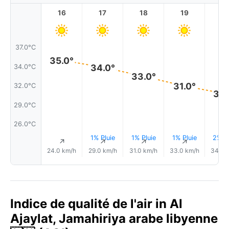
16
17
18
19
2
37.0°C
35.0°
34.0°
34.0°C
33.0°
31.0°
32.0°C
30.
29.0°C
26.0°C
1% Pluie
1% Pluie
1% Pluie
2% Pl
↑
↑
↑
↑
24.0 km/h
29.0 km/h
31.0 km/h
33.0 km/h
34.0 
Indice de qualité de l'air in Al
Ajaylat, Jamahiriya arabe libyenne