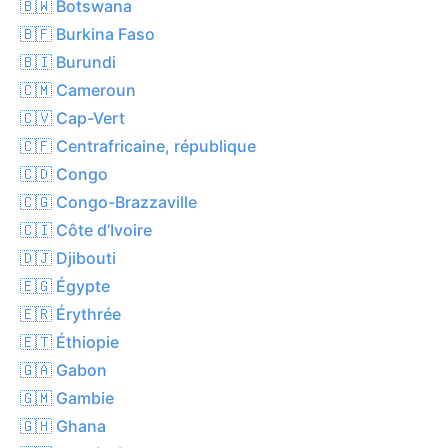
🇧🇼 Botswana
🇧🇫 Burkina Faso
🇧🇮 Burundi
🇨🇲 Cameroun
🇨🇻 Cap-Vert
🇨🇫 Centrafricaine, république
🇨🇩 Congo
🇨🇬 Congo-Brazzaville
🇨🇮 Côte d’Ivoire
🇩🇯 Djibouti
🇪🇬 Égypte
🇪🇷 Érythrée
🇪🇹 Éthiopie
🇬🇦 Gabon
🇬🇲 Gambie
🇬🇭 Ghana