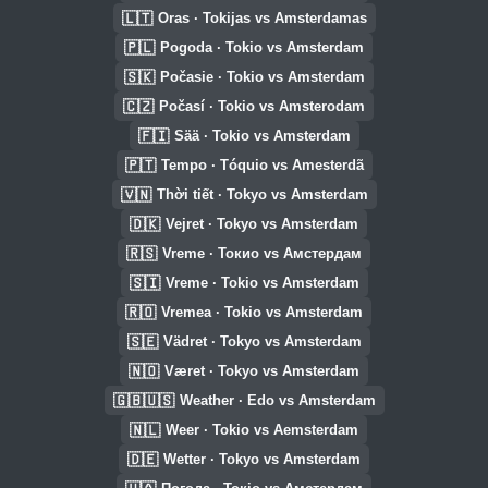
🇱🇹
Oras · Tokijas vs Amsterdamas
🇵🇱
Pogoda · Tokio vs Amsterdam
🇸🇰
Počasie · Tokio vs Amsterdam
🇨🇿
Počasí · Tokio vs Amsterodam
🇫🇮
Sää · Tokio vs Amsterdam
🇵🇹
Tempo · Tóquio vs Amesterdã
🇻🇳
Thời tiết · Tokyo vs Amsterdam
🇩🇰
Vejret · Tokyo vs Amsterdam
🇷🇸
Vreme · Токио vs Амстердам
🇸🇮
Vreme · Tokio vs Amsterdam
🇷🇴
Vremea · Tokio vs Amsterdam
🇸🇪
Vädret · Tokyo vs Amsterdam
🇳🇴
Været · Tokyo vs Amsterdam
🇬🇧🇺🇸
Weather · Edo vs Amsterdam
🇳🇱
Weer · Tokio vs Aemsterdam
🇩🇪
Wetter · Tokyo vs Amsterdam