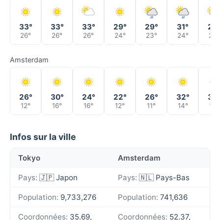
33°
33°
33°
29°
29°
31°
28
26°
26°
26°
24°
23°
24°
23°
Amsterdam
26°
30°
24°
22°
26°
32°
34
12°
16°
16°
12°
11°
14°
18°
Infos sur la ville
Tokyo
Amsterdam
Pays:
🇯🇵 Japon
Pays:
🇳🇱 Pays-Bas
Population:
9,733,276
Population:
741,636
Coordonnées:
35.69,
Coordonnées:
52.37,