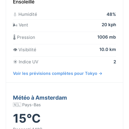
Ensoleillé
💧 Humidité
48%
20 kph
🌬️ Vent
1006 mb
🌡️ Pression
10.0 km
👁️ Visibilité
☀️ Indice UV
2
Voir les prévisions complètes pour Tokyo →
Météo à Amsterdam
🇳🇱 Pays-Bas
15°C