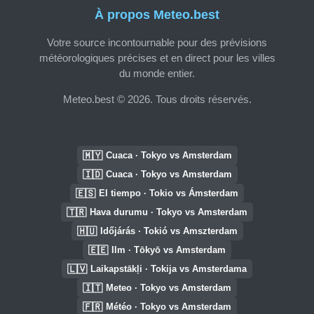
À propos Meteo.best
Votre source incontournable pour des prévisions
météorologiques précises et en direct pour les villes
du monde entier.
Meteo.best © 2026. Tous droits réservés.
🇲🇾
Cuaca · Tokyo vs Amsterdam
🇮🇩
Cuaca · Tokyo vs Amsterdam
🇪🇸
El tiempo · Tokio vs Ámsterdam
🇹🇷
Hava durumu · Tokyo vs Amsterdam
🇭🇺
Időjárás · Tokió vs Amszterdam
🇪🇪
Ilm · Tōkyō vs Amsterdam
🇱🇻
Laikapstākļi · Tokija vs Amsterdama
🇮🇹
Meteo · Tokyo vs Amsterdam
🇫🇷
Météo · Tokyo vs Amsterdam