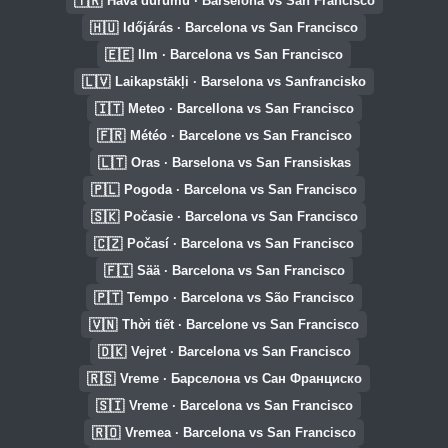
🇹🇷
Hava durumu · Barselona vs San Francisco
🇭🇺
Időjárás · Barcelona vs San Francisco
🇪🇪
Ilm · Barcelona vs San Francisco
🇱🇻
Laikapstākļi · Barselona vs Sanfrancisko
🇮🇹
Meteo · Barcellona vs San Francisco
🇫🇷
Météo · Barcelone vs San Francisco
🇱🇹
Oras · Barselona vs San Fransiskas
🇵🇱
Pogoda · Barcelona vs San Francisco
🇸🇰
Počasie · Barcelona vs San Francisco
🇨🇿
Počasí · Barcelona vs San Francisco
🇫🇮
Sää · Barcelona vs San Francisco
🇵🇹
Tempo · Barcelona vs São Francisco
🇻🇳
Thời tiết · Barcelone vs San Francisco
🇩🇰
Vejret · Barcelona vs San Francisco
🇷🇸
Vreme · Барселона vs Сан Франциско
🇸🇮
Vreme · Barcelona vs San Francisco
🇷🇴
Vremea · Barcelona vs San Francisco