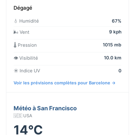
Dégagé
💧 Humidité
67%
9 kph
🌬️ Vent
1015 mb
🌡️ Pression
10.0 km
👁️ Visibilité
☀️ Indice UV
0
Voir les prévisions complètes pour Barcelone →
Météo à San Francisco
🇺🇸 USA
14°C