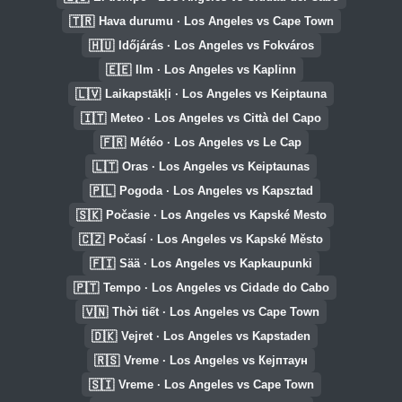
🇹🇷
Hava durumu · Los Angeles vs Cape Town
🇭🇺
Időjárás · Los Angeles vs Fokváros
🇪🇪
Ilm · Los Angeles vs Kaplinn
🇱🇻
Laikapstākļi · Los Angeles vs Keiptauna
🇮🇹
Meteo · Los Angeles vs Città del Capo
🇫🇷
Météo · Los Angeles vs Le Cap
🇱🇹
Oras · Los Angeles vs Keiptaunas
🇵🇱
Pogoda · Los Angeles vs Kapsztad
🇸🇰
Počasie · Los Angeles vs Kapské Mesto
🇨🇿
Počasí · Los Angeles vs Kapské Město
🇫🇮
Sää · Los Angeles vs Kapkaupunki
🇵🇹
Tempo · Los Angeles vs Cidade do Cabo
🇻🇳
Thời tiết · Los Angeles vs Cape Town
🇩🇰
Vejret · Los Angeles vs Kapstaden
🇷🇸
Vreme · Los Angeles vs Кејптаун
🇸🇮
Vreme · Los Angeles vs Cape Town