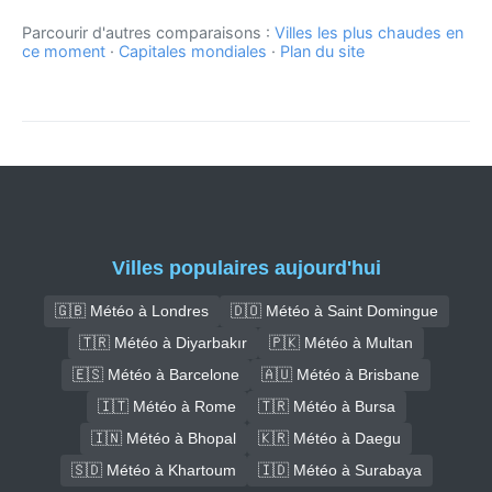
Parcourir d'autres comparaisons :
Villes les plus chaudes en
ce moment
·
Capitales mondiales
·
Plan du site
Villes populaires aujourd'hui
🇬🇧 Météo à Londres
🇩🇴 Météo à Saint Domingue
🇹🇷 Météo à Diyarbakır
🇵🇰 Météo à Multan
🇪🇸 Météo à Barcelone
🇦🇺 Météo à Brisbane
🇮🇹 Météo à Rome
🇹🇷 Météo à Bursa
🇮🇳 Météo à Bhopal
🇰🇷 Météo à Daegu
🇸🇩 Météo à Khartoum
🇮🇩 Météo à Surabaya