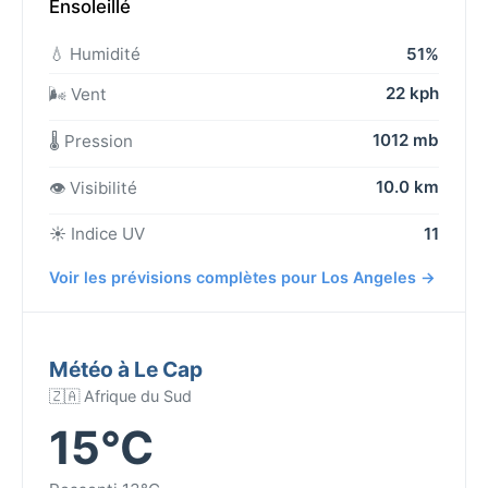
Ensoleillé
💧 Humidité
51%
22 kph
🌬️ Vent
1012 mb
🌡️ Pression
10.0 km
👁️ Visibilité
☀️ Indice UV
11
Voir les prévisions complètes pour Los Angeles →
Météo à Le Cap
🇿🇦 Afrique du Sud
15°C