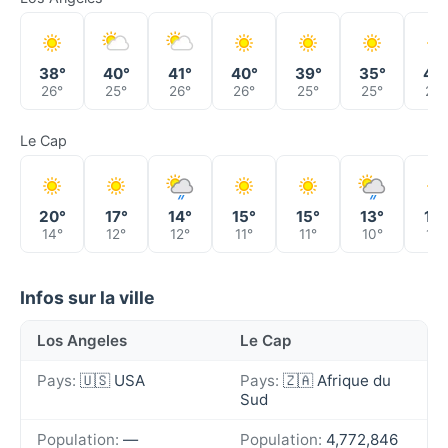
38°
40°
41°
40°
39°
35°
40
26°
25°
26°
26°
25°
25°
25°
Le Cap
20°
17°
14°
15°
15°
13°
13°
14°
12°
12°
11°
11°
10°
10°
Infos sur la ville
Los Angeles
Le Cap
Pays:
🇺🇸 USA
Pays:
🇿🇦 Afrique du
Sud
Population:
—
Population:
4,772,846