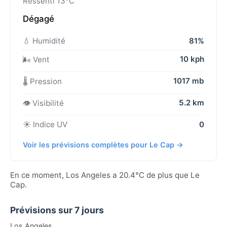
Ressenti 13°C
Dégagé
💧 Humidité
81%
10 kph
🌬️ Vent
1017 mb
🌡️ Pression
5.2 km
👁️ Visibilité
☀️ Indice UV
0
Voir les prévisions complètes pour Le Cap →
En ce moment, Los Angeles a 20.4°C de plus que Le
Cap.
Prévisions sur 7 jours
Los Angeles