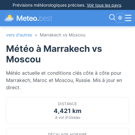
Prévisions météorologiques précises
.
Voir tous les pays
.
☰
Meteo.
best
🌐
vers d'autres
>
Marrakech vs Moscou
Météo à Marrakech vs
Moscou
Météo actuelle et conditions clés côte à côte pour
Marrakech, Maroc et Moscou, Russie. Mis à jour en
direct.
DISTANCE
4,421 km
à vol d'oiseau
DÉCALAGE HORAIRE