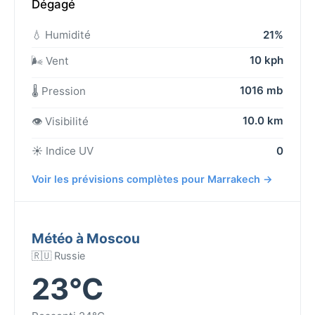
Dégagé
💧 Humidité
21%
10 kph
🌬️ Vent
1016 mb
🌡️ Pression
10.0 km
👁️ Visibilité
☀️ Indice UV
0
Voir les prévisions complètes pour Marrakech →
Météo à Moscou
🇷🇺 Russie
23°C