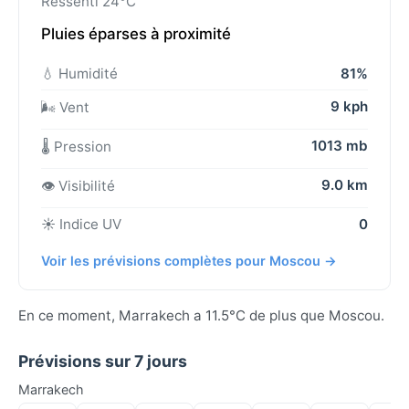
Ressenti 24°C
Pluies éparses à proximité
💧 Humidité
81%
9 kph
🌬️ Vent
1013 mb
🌡️ Pression
9.0 km
👁️ Visibilité
☀️ Indice UV
0
Voir les prévisions complètes pour Moscou →
En ce moment, Marrakech a 11.5°C de plus que Moscou.
Prévisions sur 7 jours
Marrakech