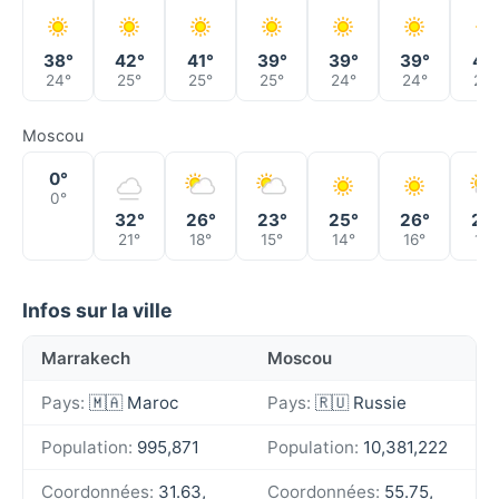
38°
42°
41°
39°
39°
39°
41°
24°
25°
25°
25°
24°
24°
25°
Moscou
0°
0°
32°
26°
23°
25°
26°
20
21°
18°
15°
14°
16°
13°
Infos sur la ville
Marrakech
Moscou
Pays:
🇲🇦 Maroc
Pays:
🇷🇺 Russie
Population:
995,871
Population:
10,381,222
Coordonnées:
31.63,
Coordonnées:
55.75,