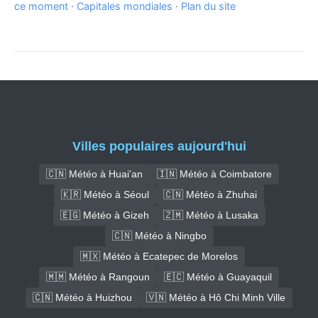
ce moment
·
Capitales mondiales
·
Plan du site
Villes populaires aujourd'hui
🇨🇳 Météo à Huai'an
🇮🇳 Météo à Coimbatore
🇰🇷 Météo à Séoul
🇨🇳 Météo à Zhuhai
🇪🇬 Météo à Gizeh
🇿🇲 Météo à Lusaka
🇨🇳 Météo à Ningbo
🇲🇽 Météo à Ecatepec de Morelos
🇲🇲 Météo à Rangoun
🇪🇨 Météo à Guayaquil
🇨🇳 Météo à Huizhou
🇻🇳 Météo à Hô Chi Minh Ville