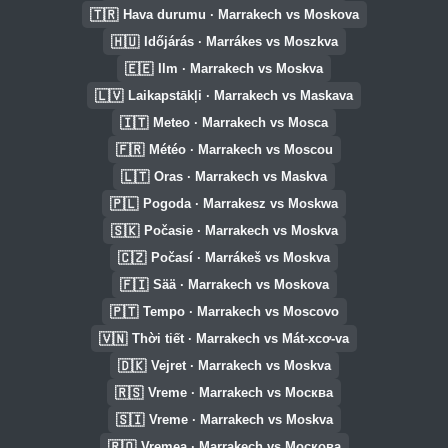
🇹🇷
Hava durumu · Marrakech vs Moskova
🇭🇺
Időjárás · Marrákes vs Moszkva
🇪🇪
Ilm · Marrakech vs Moskva
🇱🇻
Laikapstākļi · Marrakech vs Maskava
🇮🇹
Meteo · Marrakech vs Mosca
🇫🇷
Météo · Marrakech vs Moscou
🇱🇹
Oras · Marrakech vs Maskva
🇵🇱
Pogoda · Marrakesz vs Moskwa
🇸🇰
Počasie · Marrakech vs Moskva
🇨🇿
Počasí · Marrákeš vs Moskva
🇫🇮
Sää · Marrakech vs Moskova
🇵🇹
Tempo · Marrakech vs Moscovo
🇻🇳
Thời tiết · Marrakech vs Mát-xcơ-va
🇩🇰
Vejret · Marrakech vs Moskva
🇷🇸
Vreme · Marrakech vs Москва
🇸🇮
Vreme · Marrakech vs Moskva
🇷🇴
Vremea · Marrakech vs Москова