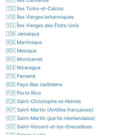
🇹🇨 îles Turks-et-Caïcos
🇻🇬 Îles Vierges britanniques
🇻🇮 Îles Vierges des États-Unis
🇯🇲 Jamaïque
🇲🇶 Martinique
🇲🇽 Mexique
🇲🇸 Montserrat
🇳🇮 Nicaragua
🇵🇦 Panamá
🇧🇶 Pays-Bas caribéens
🇵🇷 Porto Rico
🇰🇳 Saint-Christophe-et-Niévès
🇲🇫 Saint-Martin (Antilles françaises)
🇸🇽 Saint-Martin (partie néerlandaise)
🇻🇨 Saint-Vincent-et-les-Grenadines
🇱🇨 Sainte-Lucie