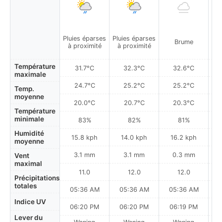
Pluies éparses
Pluies éparses
Plu
Brume
à proximité
à proximité
à
Température
31.7°C
32.3°C
32.6°C
maximale
24.7°C
25.2°C
25.2°C
Temp.
moyenne
20.0°C
20.7°C
20.3°C
Température
minimale
83%
82%
81%
Humidité
15.8 kph
14.0 kph
16.2 kph
moyenne
3.1 mm
3.1 mm
0.3 mm
Vent
maximal
11.0
12.0
12.0
Précipitations
totales
05:36 AM
05:36 AM
05:36 AM
0
Indice UV
06:20 PM
06:20 PM
06:19 PM
Lever du