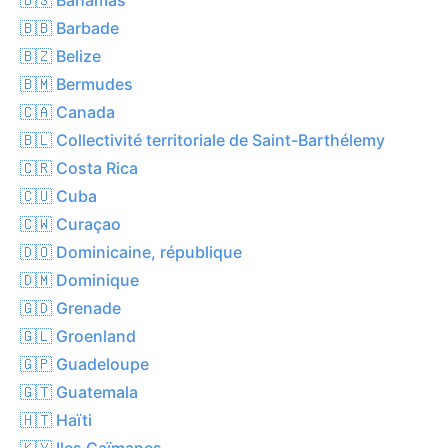
🇧🇧 Barbade
🇧🇿 Belize
🇧🇲 Bermudes
🇨🇦 Canada
🇧🇱 Collectivité territoriale de Saint-Barthélemy
🇨🇷 Costa Rica
🇨🇺 Cuba
🇨🇼 Curaçao
🇩🇴 Dominicaine, république
🇩🇲 Dominique
🇬🇩 Grenade
🇬🇱 Groenland
🇬🇵 Guadeloupe
🇬🇹 Guatemala
🇭🇹 Haïti
🇰🇾 Iles Caïmanes