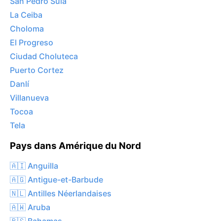
San Pedro Sula
La Ceiba
Choloma
El Progreso
Ciudad Choluteca
Puerto Cortez
Danlí
Villanueva
Tocoa
Tela
Pays dans Amérique du Nord
🇦🇮 Anguilla
🇦🇬 Antigue-et-Barbude
🇳🇱 Antilles Néerlandaises
🇦🇼 Aruba
🇧🇸 Bahamas