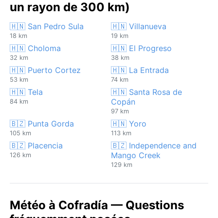
un rayon de 300 km)
🇭🇳 San Pedro Sula
🇭🇳 Villanueva
18 km
19 km
🇭🇳 Choloma
🇭🇳 El Progreso
32 km
38 km
🇭🇳 Puerto Cortez
🇭🇳 La Entrada
53 km
74 km
🇭🇳 Tela
🇭🇳 Santa Rosa de
Copán
84 km
97 km
🇧🇿 Punta Gorda
🇭🇳 Yoro
105 km
113 km
🇧🇿 Placencia
🇧🇿 Independence and
Mango Creek
126 km
129 km
Météo à Cofradía — Questions