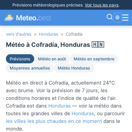
Prévisions météorologiques précises
.
Voir tous les pays
.
☰
Meteo.
best
🌐
vers d'autres
>
Honduras
>
Cofradía
Météo à Cofradía, Honduras 🇭🇳
Prévisions
Météo en août
Météo en septembre
Moyennes annuelles
Météo Honduras
Météo en direct à Cofradía, actuellement 24°C
avec brume. Voir la prévision de 7 jours, les
conditions horaires et l'indice de qualité de l'air.
Cofradía est dans
Honduras
— voir la météo dans
toutes les grandes villes de
Honduras
, ou parcourir
les villes les plus chaudes en ce moment
dans le
monde.