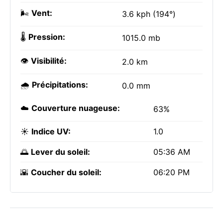
🌬️
Vent:
3.6 kph (194°)
🌡️
Pression:
1015.0 mb
👁️
Visibilité:
2.0 km
🌧️
Précipitations:
0.0 mm
☁️
Couverture nuageuse:
63%
☀️
Indice UV:
1.0
🌅
Lever du soleil:
05:36 AM
🌇
Coucher du soleil:
06:20 PM