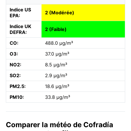
Indice US
2 (Modérée)
EPA:
Indice UK
2 (Faible)
DEFRA:
CO:
488.0 µg/m³
O3:
37.0 µg/m³
NO2:
8.5 µg/m³
SO2:
2.9 µg/m³
PM2.5:
18.6 µg/m³
PM10:
33.8 µg/m³
Comparer la météo de Cofradía