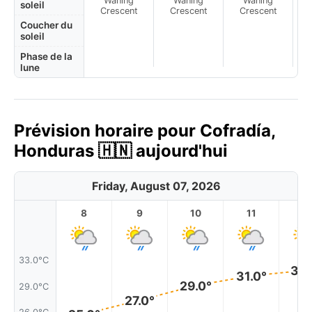
Waning
Waning
Waning
N
soleil
Crescent
Crescent
Crescent
Coucher du
soleil
Phase de la
lune
Prévision horaire pour Cofradía,
Honduras 🇭🇳 aujourd'hui
Friday, August 07, 2026
8
9
10
11
1
33.0°C
32.
31.0°
29.0°
29.0°C
27.0°