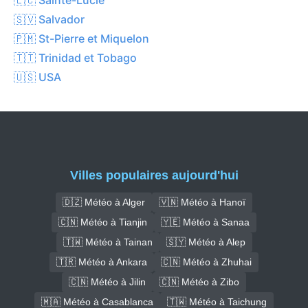
🇸🇻 Salvador
🇵🇲 St-Pierre et Miquelon
🇹🇹 Trinidad et Tobago
🇺🇸 USA
Villes populaires aujourd'hui
🇩🇿 Météo à Alger
🇻🇳 Météo à Hanoï
🇨🇳 Météo à Tianjin
🇾🇪 Météo à Sanaa
🇹🇼 Météo à Tainan
🇸🇾 Météo à Alep
🇹🇷 Météo à Ankara
🇨🇳 Météo à Zhuhai
🇨🇳 Météo à Jilin
🇨🇳 Météo à Zibo
🇲🇦 Météo à Casablanca
🇹🇼 Météo à Taichung