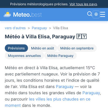
Prévisions météorologiques précises
.
Voir tous les pays
.
☰
Meteo.
best
🌐
vers d'autres
>
Paraguay
>
Villa Elisa
Météo à Villa Elisa, Paraguay 🇵🇾
Prévisions
Météo en août
Météo en septembre
Moyennes annuelles
Météo Paraguay
Météo en direct à Villa Elisa, actuellement 15°C
avec partiellement nuageux. Voir la prévision de 7
jours, les conditions horaires et l'indice de qualité
de l'air. Villa Elisa est dans
Paraguay
— voir la
météo dans toutes les grandes villes de
Paraguay
,
ou parcourir
les villes les plus chaudes en ce
moment
dans le monde.