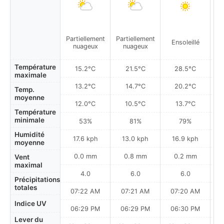
Partiellement
Partiellement
Ensoleillé
nuageux
nuageux
Température
15.2°C
21.5°C
28.5°C
maximale
13.2°C
14.7°C
20.2°C
Temp.
moyenne
12.0°C
10.5°C
13.7°C
Température
minimale
53%
81%
79%
Humidité
17.6 kph
13.0 kph
16.9 kph
moyenne
0.0 mm
0.8 mm
0.2 mm
Vent
maximal
4.0
6.0
6.0
Précipitations
totales
07:22 AM
07:21 AM
07:20 AM
Indice UV
06:29 PM
06:29 PM
06:30 PM
Lever du