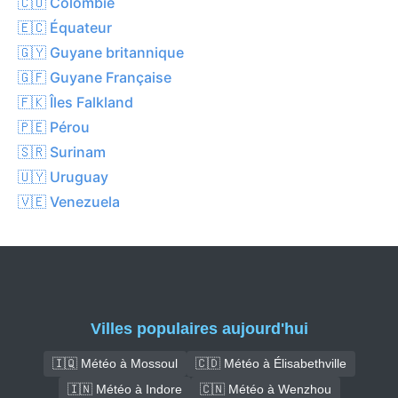
🇨🇴 Colombie
🇪🇨 Équateur
🇬🇾 Guyane britannique
🇬🇫 Guyane Française
🇫🇰 Îles Falkland
🇵🇪 Pérou
🇸🇷 Surinam
🇺🇾 Uruguay
🇻🇪 Venezuela
Villes populaires aujourd'hui
🇮🇶 Météo à Mossoul
🇨🇩 Météo à Élisabethville
🇮🇳 Météo à Indore
🇨🇳 Météo à Wenzhou