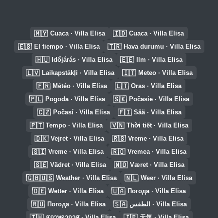
🇲🇾
🇮🇩
Cuaca · Villa Elisa
Cuaca · Villa Elisa
🇪🇸
🇹🇷
El tiempo · Villa Elisa
Hava durumu · Villa Elisa
🇭🇺
🇪🇪
Időjárás · Villa Elisa
Ilm · Villa Elisa
🇱🇻
🇮🇹
Laikapstākļi · Villa Elisa
Meteo · Villa Elisa
🇫🇷
🇱🇹
Météo · Villa Elisa
Oras · Villa Elisa
🇵🇱
🇸🇰
Pogoda · Villa Elisa
Počasie · Villa Elisa
🇨🇿
🇫🇮
Počasí · Villa Elisa
Sää · Villa Elisa
🇵🇹
🇻🇳
Tempo · Villa Elisa
Thời tiết · Villa Elisa
🇩🇰
🇷🇸
Vejret · Villa Elisa
Vreme · Villa Elisa
🇸🇮
🇷🇴
Vreme · Villa Elisa
Vremea · Villa Elisa
🇸🇪
🇳🇴
Vädret · Villa Elisa
Været · Villa Elisa
🇬🇧🇺🇸
🇳🇱
Weather · Villa Elisa
Weer · Villa Elisa
🇩🇪
🇺🇦
Wetter · Villa Elisa
Погода · Villa Elisa
🇷🇺
🇸🇦
Погода · Villa Elisa
الطقس · Villa Elisa
🇹🇭
🇯🇵
สภาพอากาศ · Villa Elisa
天気 · Villa Elisa