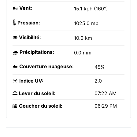
🌬️
Vent:
15.1 kph (160°)
🌡️
Pression:
1025.0 mb
👁️
Visibilité:
10.0 km
🌧️
Précipitations:
0.0 mm
☁️
Couverture nuageuse:
45%
☀️
Indice UV:
2.0
🌅
Lever du soleil:
07:22 AM
🌇
Coucher du soleil:
06:29 PM