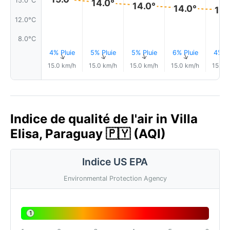
15.0°C
14.0°
14.0°
14.0°
13.
12.0°C
8.0°C
4% Pluie
5% Pluie
5% Pluie
6% Pluie
4% Pl
↑
↑
↑
↑
15.0 km/h
15.0 km/h
15.0 km/h
15.0 km/h
15.0 
Indice de qualité de l'air in Villa
Elisa, Paraguay 🇵🇾 (AQI)
Indice US EPA
Environmental Protection Agency
1