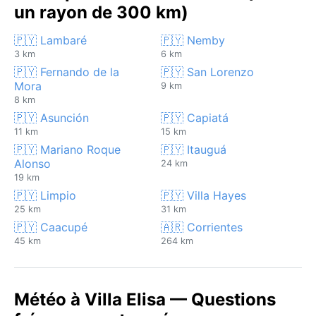
un rayon de 300 km)
🇵🇾 Lambaré
🇵🇾 Nemby
3 km
6 km
🇵🇾 Fernando de la
🇵🇾 San Lorenzo
Mora
9 km
8 km
🇵🇾 Asunción
🇵🇾 Capiatá
11 km
15 km
🇵🇾 Mariano Roque
🇵🇾 Itauguá
Alonso
24 km
19 km
🇵🇾 Limpio
🇵🇾 Villa Hayes
25 km
31 km
🇵🇾 Caacupé
🇦🇷 Corrientes
45 km
264 km
Météo à Villa Elisa — Questions