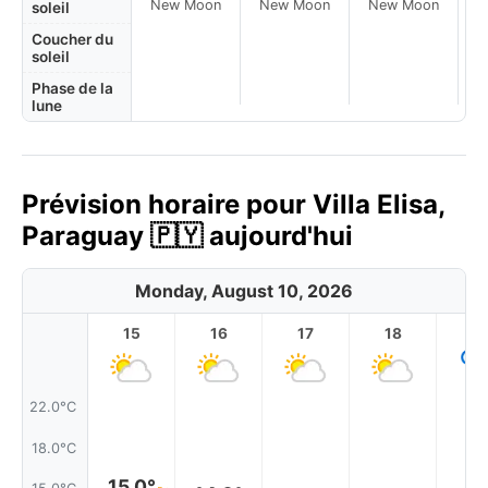
New Moon
New Moon
New Moon
N
soleil
Coucher du
soleil
Phase de la
lune
Prévision horaire pour Villa Elisa,
Paraguay 🇵🇾 aujourd'hui
Monday, August 10, 2026
15
16
17
18
1
22.0°C
18.0°C
15.0°