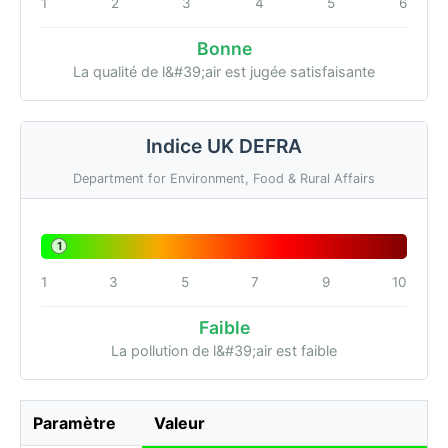
1
2
3
4
5
6
Bonne
La qualité de l&#39;air est jugée satisfaisante
Indice UK DEFRA
Department for Environment, Food & Rural Affairs
1
1
3
5
7
9
10
Faible
La pollution de l&#39;air est faible
Paramètre
Valeur