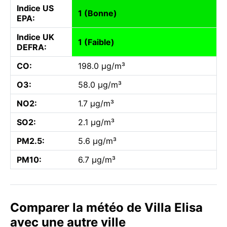
Indice US
1 (Bonne)
EPA:
Indice UK
1 (Faible)
DEFRA:
CO:
198.0 µg/m³
O3:
58.0 µg/m³
NO2:
1.7 µg/m³
SO2:
2.1 µg/m³
PM2.5:
5.6 µg/m³
PM10:
6.7 µg/m³
Comparer la météo de Villa Elisa
avec une autre ville