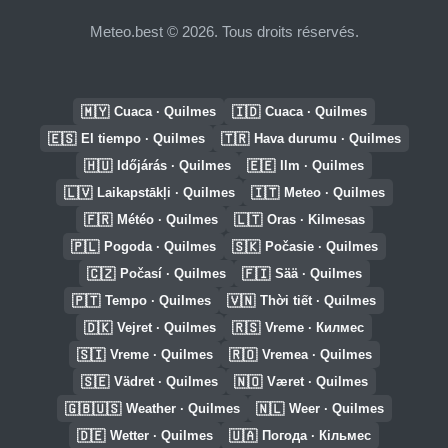
Meteo.best © 2026. Tous droits réservés.
🇲🇾
🇮🇩
Cuaca · Quilmes
Cuaca · Quilmes
🇪🇸
🇹🇷
El tiempo · Quilmes
Hava durumu · Quilmes
🇭🇺
🇪🇪
Időjárás · Quilmes
Ilm · Quilmes
🇱🇻
🇮🇹
Laikapstākļi · Quilmes
Meteo · Quilmes
🇫🇷
🇱🇹
Météo · Quilmes
Oras · Kilmesas
🇵🇱
🇸🇰
Pogoda · Quilmes
Počasie · Quilmes
🇨🇿
🇫🇮
Počasí · Quilmes
Sää · Quilmes
🇵🇹
🇻🇳
Tempo · Quilmes
Thời tiết · Quilmes
🇩🇰
🇷🇸
Vejret · Quilmes
Vreme · Килмес
🇸🇮
🇷🇴
Vreme · Quilmes
Vremea · Quilmes
🇸🇪
🇳🇴
Vädret · Quilmes
Været · Quilmes
🇬🇧🇺🇸
🇳🇱
Weather · Quilmes
Weer · Quilmes
🇩🇪
🇺🇦
Wetter · Quilmes
Погода · Кільмес