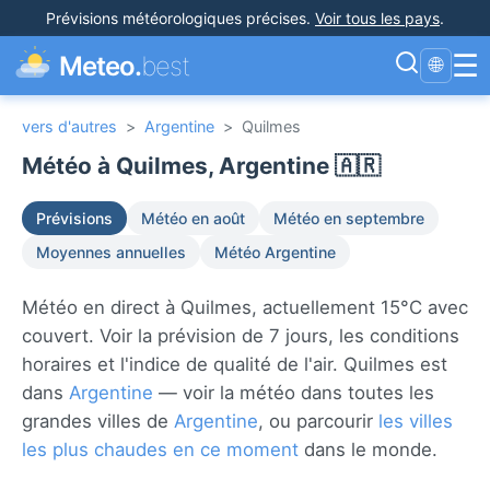
Prévisions météorologiques précises
.
Voir tous les pays
.
☰
Meteo.
best
🌐
vers d'autres
>
Argentine
>
Quilmes
Météo à Quilmes, Argentine 🇦🇷
Prévisions
Météo en août
Météo en septembre
Moyennes annuelles
Météo Argentine
Météo en direct à Quilmes, actuellement 15°C avec
couvert. Voir la prévision de 7 jours, les conditions
horaires et l'indice de qualité de l'air. Quilmes est
dans
Argentine
— voir la météo dans toutes les
grandes villes de
Argentine
, ou parcourir
les villes
les plus chaudes en ce moment
dans le monde.