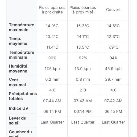
Pluies éparses
Pluies éparses
Couvert
à proximité
à proximité
Température
14.9°C
15.3°C
14.6°C
maximale
13.4°C
14.1°C
12.3°C
Temp.
moyenne
11.4°C
13.5°C
7.9°C
Température
minimale
90%
92%
94%
Humidité
17.6 kph
13.0 kph
43.9 kph
moyenne
0.2 mm
0.8 mm
29.7 mm
Vent
maximal
4.0
2.0
4.0
Précipitations
totales
07:44 AM
07:43 AM
07:42 AM
Indice UV
06:14 PM
06:14 PM
06:15 PM
Lever du
Last Quarter
Last Quarter
Last Quarter
soleil
Coucher du
soleil