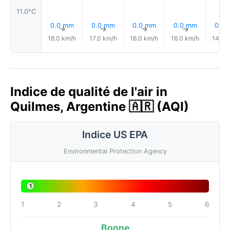
11.0°C
0.0 mm
0.0 mm
0.0 mm
0.0 mm
0.0
↑
↑
↑
↑
18.0 km/h
17.0 km/h
16.0 km/h
16.0 km/h
14.0 
Indice de qualité de l'air in
Quilmes, Argentine 🇦🇷 (AQI)
Indice US EPA
Environmental Protection Agency
1
1
2
3
4
5
6
Bonne