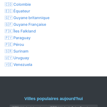
🇨🇴 Colombie
🇪🇨 Équateur
🇬🇾 Guyane britannique
🇬🇫 Guyane Française
🇫🇰 Îles Falkland
🇵🇾 Paraguay
🇵🇪 Pérou
🇸🇷 Surinam
🇺🇾 Uruguay
🇻🇪 Venezuela
Villes populaires aujourd'hui