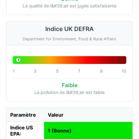
La qualité de l&#39;air est jugée satisfaisante
Indice UK DEFRA
Department for Environment, Food & Rural Affairs
1
1
3
5
7
9
10
Faible
La pollution de l&#39;air est faible
Paramètre
Valeur
Indice US
1 (Bonne)
EPA: