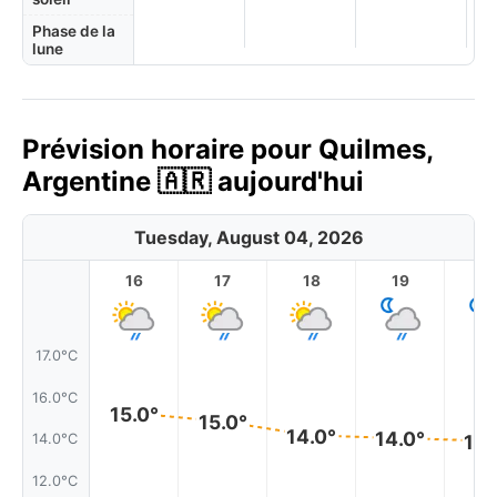
Phase de la
lune
Prévision horaire pour Quilmes,
Argentine 🇦🇷 aujourd'hui
Tuesday, August 04, 2026
16
17
18
19
2
17.0°C
16.0°C
15.0°
15.0°
14.0°
14.0°
14.
14.0°C
12.0°C