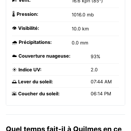
🌬️
Vent:
16.6 kph (85°)
🌡️
Pression:
1016.0 mb
👁️
Visibilité:
10.0 km
🌧️
Précipitations:
0.0 mm
☁️
Couverture nuageuse:
93%
☀️
Indice UV:
2.0
🌅
Lever du soleil:
07:44 AM
🌇
Coucher du soleil:
06:14 PM
Quel temps fait-il à Quilmes en ce