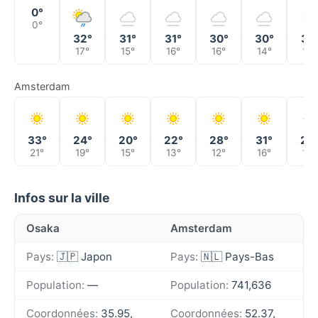
0°
0°
32°
31°
31°
30°
30°
31°
17°
15°
16°
16°
14°
14°
Amsterdam
33°
24°
20°
22°
28°
31°
29
21°
19°
15°
13°
12°
16°
17°
Infos sur la ville
Osaka
Amsterdam
Pays:
🇯🇵 Japon
Pays:
🇳🇱 Pays-Bas
Population:
—
Population:
741,636
Coordonnées:
35.95,
Coordonnées:
52.37,