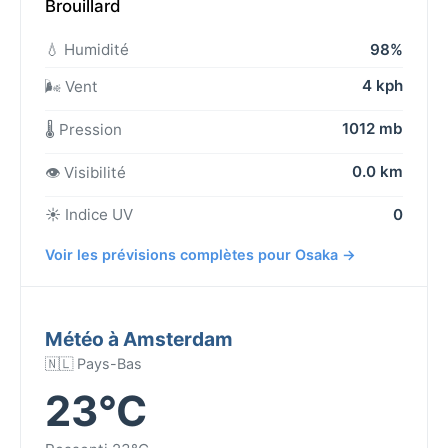
Brouillard
💧 Humidité
98%
4 kph
🌬️ Vent
1012 mb
🌡️ Pression
0.0 km
👁️ Visibilité
☀️ Indice UV
0
Voir les prévisions complètes pour Osaka →
Météo à Amsterdam
🇳🇱 Pays-Bas
23°C