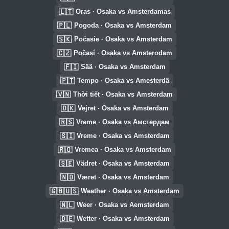
🇱🇹
Oras · Osaka vs Amsterdamas
🇵🇱
Pogoda · Osaka vs Amsterdam
🇸🇰
Počasie · Osaka vs Amsterdam
🇨🇿
Počasí · Osaka vs Amsterodam
🇫🇮
Sää · Osaka vs Amsterdam
🇵🇹
Tempo · Osaka vs Amesterdã
🇻🇳
Thời tiết · Osaka vs Amsterdam
🇩🇰
Vejret · Osaka vs Amsterdam
🇷🇸
Vreme · Osaka vs Амстердам
🇸🇮
Vreme · Osaka vs Amsterdam
🇷🇴
Vremea · Osaka vs Amsterdam
🇸🇪
Vädret · Osaka vs Amsterdam
🇳🇴
Været · Osaka vs Amsterdam
🇬🇧🇺🇸
Weather · Osaka vs Amsterdam
🇳🇱
Weer · Osaka vs Aemsterdam
🇩🇪
Wetter · Osaka vs Amsterdam