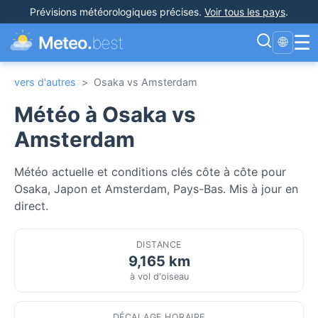
Prévisions météorologiques précises
.
Voir tous les pays
.
☰
Meteo.
best
🌐
vers d'autres
>
Osaka vs Amsterdam
Météo à Osaka vs
Amsterdam
Météo actuelle et conditions clés côte à côte pour
Osaka, Japon et Amsterdam, Pays-Bas. Mis à jour en
direct.
DISTANCE
9,165 km
à vol d'oiseau
DÉCALAGE HORAIRE