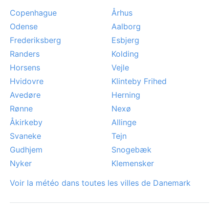
Copenhague
Århus
Odense
Aalborg
Frederiksberg
Esbjerg
Randers
Kolding
Horsens
Vejle
Hvidovre
Klinteby Frihed
Avedøre
Herning
Rønne
Nexø
Åkirkeby
Allinge
Svaneke
Tejn
Gudhjem
Snogebæk
Nyker
Klemensker
Voir la météo dans toutes les villes de Danemark