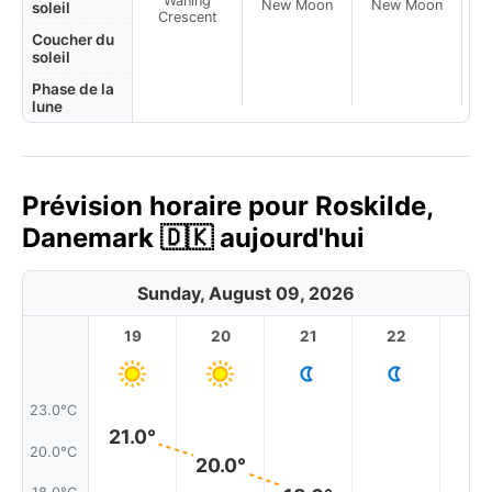
Waning
New Moon
New Moon
N
soleil
Crescent
Coucher du
soleil
Phase de la
lune
Prévision horaire pour Roskilde,
Danemark 🇩🇰 aujourd'hui
Sunday, August 09, 2026
19
20
21
22
2
23.0°C
21.0°
20.0°C
20.0°