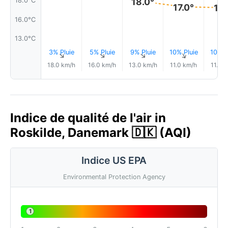
18.0°C
18.0°
17.0°
17.
16.0°C
13.0°C
3% Pluie
5% Pluie
9% Pluie
10% Pluie
10% P
↑
↑
↑
↑
18.0 km/h
16.0 km/h
13.0 km/h
11.0 km/h
11.0 
Indice de qualité de l'air in
Roskilde, Danemark 🇩🇰 (AQI)
Indice US EPA
Environmental Protection Agency
1