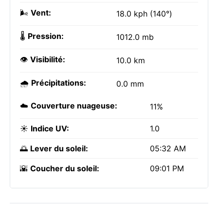
🌬️
Vent:
18.0 kph (140°)
🌡️
Pression:
1012.0 mb
👁️
Visibilité:
10.0 km
🌧️
Précipitations:
0.0 mm
☁️
Couverture nuageuse:
11%
☀️
Indice UV:
1.0
🌅
Lever du soleil:
05:32 AM
🌇
Coucher du soleil:
09:01 PM