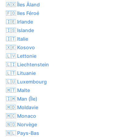
🇦🇽 Îles Åland
🇫🇴 Iles Féroé
🇮🇪 Irlande
🇮🇸 Islande
🇮🇹 Italie
🇽🇰 Kosovo
🇱🇻 Lettonie
🇱🇮 Liechtenstein
🇱🇹 Lituanie
🇱🇺 Luxembourg
🇲🇹 Malte
🇮🇲 Man (Île)
🇲🇩 Moldavie
🇲🇨 Monaco
🇳🇴 Norvège
🇳🇱 Pays-Bas