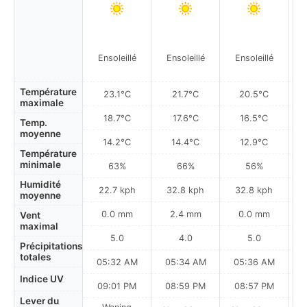
Ensoleillé
Ensoleillé
Ensoleillé
Température
23.1°C
21.7°C
20.5°C
maximale
18.7°C
17.6°C
16.5°C
Temp.
moyenne
14.2°C
14.4°C
12.9°C
Température
minimale
63%
66%
56%
Humidité
22.7 kph
32.8 kph
32.8 kph
moyenne
0.0 mm
2.4 mm
0.0 mm
Vent
maximal
5.0
4.0
5.0
Précipitations
totales
05:32 AM
05:34 AM
05:36 AM
0
Indice UV
09:01 PM
08:59 PM
08:57 PM
Lever du