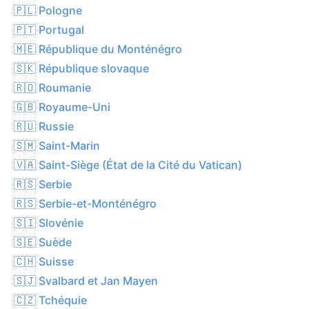
🇵🇱 Pologne
🇵🇹 Portugal
🇲🇪 République du Monténégro
🇸🇰 République slovaque
🇷🇴 Roumanie
🇬🇧 Royaume-Uni
🇷🇺 Russie
🇸🇲 Saint-Marin
🇻🇦 Saint-Siège (État de la Cité du Vatican)
🇷🇸 Serbie
🇷🇸 Serbie-et-Monténégro
🇸🇮 Slovénie
🇸🇪 Suède
🇨🇭 Suisse
🇸🇯 Svalbard et Jan Mayen
🇨🇿 Tchéquie