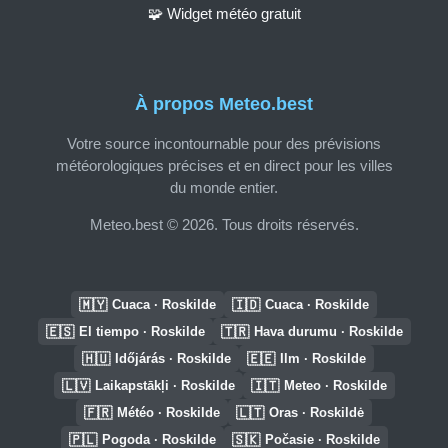
🧩 Widget météo gratuit
À propos Meteo.best
Votre source incontournable pour des prévisions
météorologiques précises et en direct pour les villes
du monde entier.
Meteo.best © 2026. Tous droits réservés.
🇲🇾
🇮🇩
Cuaca · Roskilde
Cuaca · Roskilde
🇪🇸
🇹🇷
El tiempo · Roskilde
Hava durumu · Roskilde
🇭🇺
🇪🇪
Időjárás · Roskilde
Ilm · Roskilde
🇱🇻
🇮🇹
Laikapstākļi · Roskilde
Meteo · Roskilde
🇫🇷
🇱🇹
Météo · Roskilde
Oras · Roskildė
🇵🇱
🇸🇰
Pogoda · Roskilde
Počasie · Roskilde