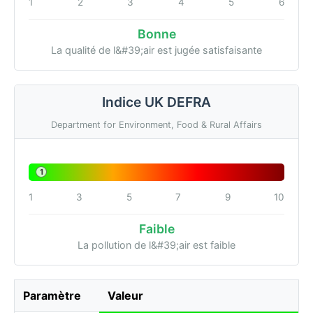
1
2
3
4
5
6
Bonne
La qualité de l&#39;air est jugée satisfaisante
Indice UK DEFRA
Department for Environment, Food & Rural Affairs
1
1
3
5
7
9
10
Faible
La pollution de l&#39;air est faible
Paramètre
Valeur