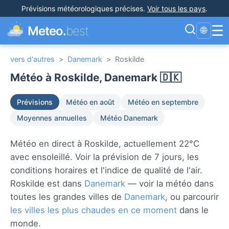
Prévisions météorologiques précises
.
Voir tous les pays
.
☰
Meteo.
best
🌐
vers d'autres
>
Danemark
>
Roskilde
Météo à Roskilde, Danemark 🇩🇰
Prévisions
Météo en août
Météo en septembre
Moyennes annuelles
Météo Danemark
Météo en direct à Roskilde, actuellement 22°C
avec ensoleillé. Voir la prévision de 7 jours, les
conditions horaires et l'indice de qualité de l'air.
Roskilde est dans
Danemark
— voir la météo dans
toutes les grandes villes de
Danemark
, ou parcourir
les villes les plus chaudes en ce moment
dans le
monde.