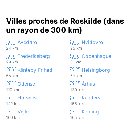
Villes proches de Roskilde (dans
un rayon de 300 km)
🇩🇰 Avedøre
🇩🇰 Hvidovre
24 km
25 km
🇩🇰 Frederiksberg
🇩🇰 Copenhague
29 km
31 km
🇩🇰 Klinteby Frihed
🇸🇪 Helsingborg
58 km
59 km
🇩🇰 Odense
🇩🇰 Århus
110 km
130 km
🇩🇰 Horsens
🇩🇰 Randers
142 km
156 km
🇩🇰 Vejle
🇩🇰 Kolding
160 km
165 km