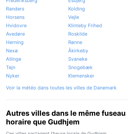
Frederiksberg
Esbjerg
Randers
Kolding
Horsens
Vejle
Hvidovre
Klinteby Frihed
Avedøre
Roskilde
Herning
Rønne
Nexø
Åkirkeby
Allinge
Svaneke
Tejn
Snogebæk
Nyker
Klemensker
Voir la météo dans toutes les villes de Danemark
Autres villes dans le même fuseau
horaire que Gudhjem
Ces villes partagent l'heure locale de Gudhjem