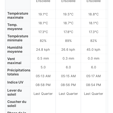
Ensoleillé
Ensoleillé
Ensoleillé
Température
19.1°C
19.5°C
18.8°C
maximale
18.1°C
18.7°C
18.1°C
Temp.
moyenne
17.3°C
17.8°C
17.3°C
Température
minimale
82%
89%
82%
Humidité
24.8 kph
26.6 kph
45.0 kph
moyenne
0.5 mm
0.3 mm
0.0 mm
Vent
maximal
5.0
6.0
6.0
Précipitations
totales
05:13 AM
05:15 AM
05:17 AM
Indice UV
08:58 PM
08:56 PM
08:54 PM
Lever du
Last Quarter
Last Quarter
Last Quarter
soleil
Coucher du
soleil