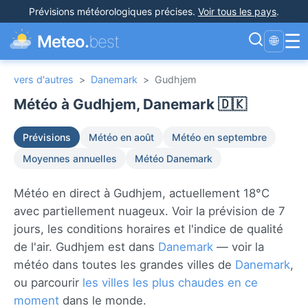
Prévisions météorologiques précises
.
Voir tous les pays
.
☰
Meteo.
best
🌐
vers d'autres
>
Danemark
>
Gudhjem
Météo à Gudhjem, Danemark 🇩🇰
Prévisions
Météo en août
Météo en septembre
Moyennes annuelles
Météo Danemark
Météo en direct à Gudhjem, actuellement 18°C
avec partiellement nuageux. Voir la prévision de 7
jours, les conditions horaires et l'indice de qualité
de l'air. Gudhjem est dans
Danemark
— voir la
météo dans toutes les grandes villes de
Danemark
,
ou parcourir
les villes les plus chaudes en ce
moment
dans le monde.