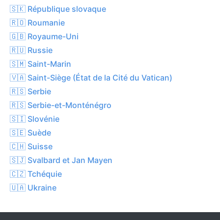
🇸🇰 République slovaque
🇷🇴 Roumanie
🇬🇧 Royaume-Uni
🇷🇺 Russie
🇸🇲 Saint-Marin
🇻🇦 Saint-Siège (État de la Cité du Vatican)
🇷🇸 Serbie
🇷🇸 Serbie-et-Monténégro
🇸🇮 Slovénie
🇸🇪 Suède
🇨🇭 Suisse
🇸🇯 Svalbard et Jan Mayen
🇨🇿 Tchéquie
🇺🇦 Ukraine