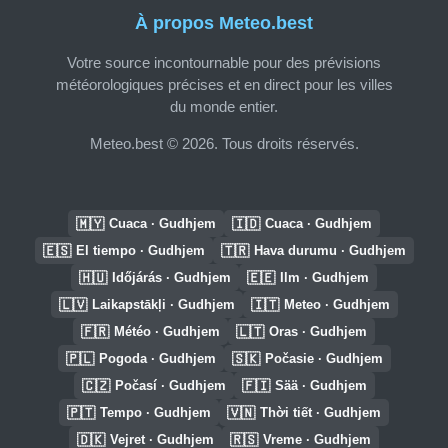
À propos Meteo.best
Votre source incontournable pour des prévisions
météorologiques précises et en direct pour les villes
du monde entier.
Meteo.best © 2026. Tous droits réservés.
🇲🇾
🇮🇩
Cuaca · Gudhjem
Cuaca · Gudhjem
🇪🇸
🇹🇷
El tiempo · Gudhjem
Hava durumu · Gudhjem
🇭🇺
🇪🇪
Időjárás · Gudhjem
Ilm · Gudhjem
🇱🇻
🇮🇹
Laikapstākļi · Gudhjem
Meteo · Gudhjem
🇫🇷
🇱🇹
Météo · Gudhjem
Oras · Gudhjem
🇵🇱
🇸🇰
Pogoda · Gudhjem
Počasie · Gudhjem
🇨🇿
🇫🇮
Počasí · Gudhjem
Sää · Gudhjem
🇵🇹
🇻🇳
Tempo · Gudhjem
Thời tiết · Gudhjem
🇩🇰
🇷🇸
Vejret · Gudhjem
Vreme · Gudhjem