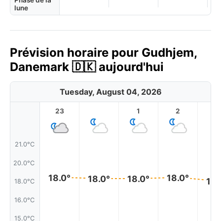
Phase de la
lune
Prévision horaire pour Gudhjem,
Danemark 🇩🇰 aujourd'hui
Tuesday, August 04, 2026
23
1
2
3
21.0°C
20.0°C
18.0°
18.0°
18.0°
18.0°
18.
18.0°C
16.0°C
15.0°C