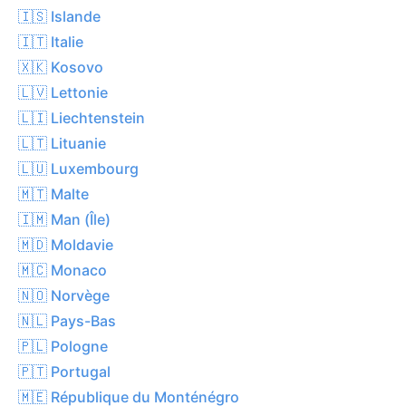
🇮🇸 Islande
🇮🇹 Italie
🇽🇰 Kosovo
🇱🇻 Lettonie
🇱🇮 Liechtenstein
🇱🇹 Lituanie
🇱🇺 Luxembourg
🇲🇹 Malte
🇮🇲 Man (Île)
🇲🇩 Moldavie
🇲🇨 Monaco
🇳🇴 Norvège
🇳🇱 Pays-Bas
🇵🇱 Pologne
🇵🇹 Portugal
🇲🇪 République du Monténégro