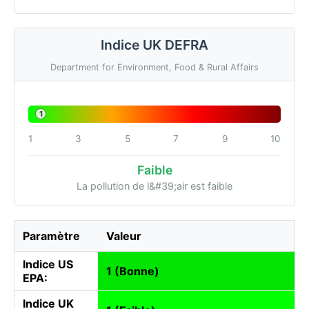
Indice UK DEFRA
Department for Environment, Food & Rural Affairs
1
1
3
5
7
9
10
Faible
La pollution de l&#39;air est faible
Paramètre
Valeur
Indice US
1 (Bonne)
EPA:
Indice UK