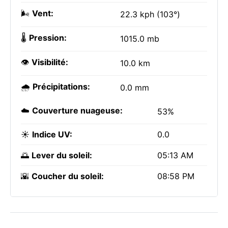
🌬️
Vent:
22.3 kph (103°)
🌡️
Pression:
1015.0 mb
👁️
Visibilité:
10.0 km
🌧️
Précipitations:
0.0 mm
☁️
Couverture nuageuse:
53%
☀️
Indice UV:
0.0
🌅
Lever du soleil:
05:13 AM
🌇
Coucher du soleil:
08:58 PM