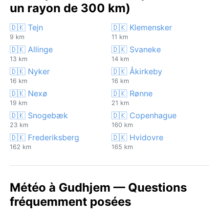
un rayon de 300 km)
🇩🇰 Tejn
🇩🇰 Klemensker
9 km
11 km
🇩🇰 Allinge
🇩🇰 Svaneke
13 km
14 km
🇩🇰 Nyker
🇩🇰 Åkirkeby
16 km
16 km
🇩🇰 Nexø
🇩🇰 Rønne
19 km
21 km
🇩🇰 Snogebæk
🇩🇰 Copenhague
23 km
160 km
🇩🇰 Frederiksberg
🇩🇰 Hvidovre
162 km
165 km
Météo à Gudhjem — Questions
fréquemment posées