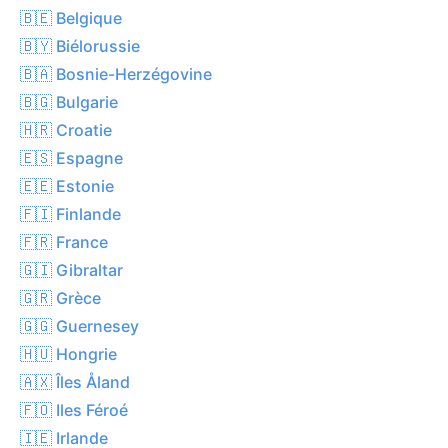
🇧🇪 Belgique
🇧🇾 Biélorussie
🇧🇦 Bosnie-Herzégovine
🇧🇬 Bulgarie
🇭🇷 Croatie
🇪🇸 Espagne
🇪🇪 Estonie
🇫🇮 Finlande
🇫🇷 France
🇬🇮 Gibraltar
🇬🇷 Grèce
🇬🇬 Guernesey
🇭🇺 Hongrie
🇦🇽 Îles Åland
🇫🇴 Iles Féroé
🇮🇪 Irlande