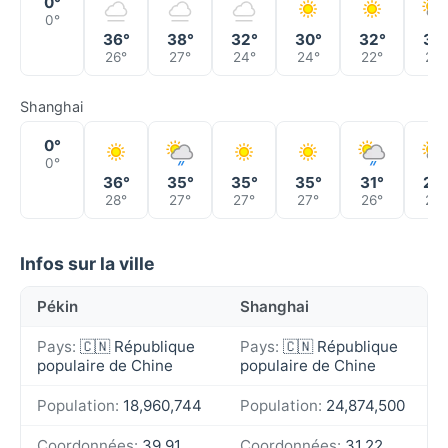
0°
0°
36°
38°
32°
30°
32°
32
26°
27°
24°
24°
22°
23°
Shanghai
0°
0°
36°
35°
35°
35°
31°
27
28°
27°
27°
27°
26°
25°
Infos sur la ville
Pékin
Shanghai
Pays:
🇨🇳 République
Pays:
🇨🇳 République
populaire de Chine
populaire de Chine
Population:
18,960,744
Population:
24,874,500
Coordonnées:
39.91,
Coordonnées:
31.22,