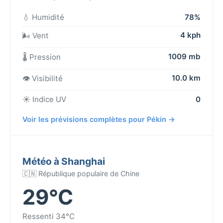
💧 Humidité
78%
4 kph
🌬️ Vent
1009 mb
🌡️ Pression
10.0 km
👁️ Visibilité
☀️ Indice UV
0
Voir les prévisions complètes pour Pékin →
Météo à Shanghai
🇨🇳 République populaire de Chine
29°C
Ressenti 34°C