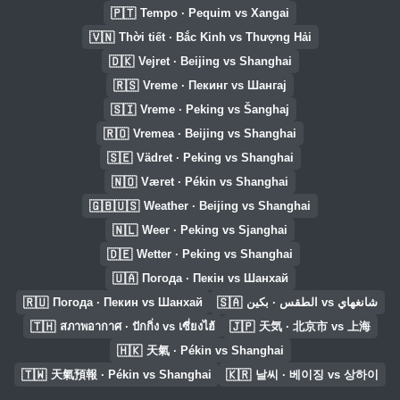
🇵🇹
Tempo · Pequim vs Xangai
🇻🇳
Thời tiết · Bắc Kinh vs Thượng Hải
🇩🇰
Vejret · Beijing vs Shanghai
🇷🇸
Vreme · Пекинг vs Шангај
🇸🇮
Vreme · Peking vs Šanghaj
🇷🇴
Vremea · Beijing vs Shanghai
🇸🇪
Vädret · Peking vs Shanghai
🇳🇴
Været · Pékin vs Shanghai
🇬🇧🇺🇸
Weather · Beijing vs Shanghai
🇳🇱
Weer · Peking vs Sjanghai
🇩🇪
Wetter · Peking vs Shanghai
🇺🇦
Погода · Пекін vs Шанхай
🇷🇺
🇸🇦
Погода · Пекин vs Шанхай
الطقس · بكين vs شانغهاي
🇹🇭
🇯🇵
สภาพอากาศ · ปักกิ่ง vs เซี่ยงไฮ้
天気 · 北京市 vs 上海
🇭🇰
天氣 · Pékin vs Shanghai
🇹🇼
🇰🇷
天氣預報 · Pékin vs Shanghai
날씨 · 베이징 vs 상하이