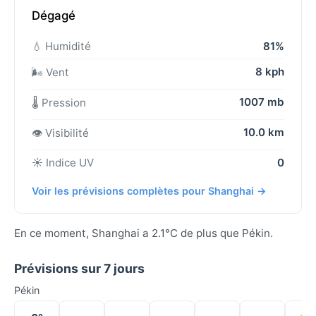
Dégagé
💧 Humidité
81%
8 kph
🌬️ Vent
1007 mb
🌡️ Pression
10.0 km
👁️ Visibilité
☀️ Indice UV
0
Voir les prévisions complètes pour Shanghai →
En ce moment, Shanghai a 2.1°C de plus que Pékin.
Prévisions sur 7 jours
Pékin