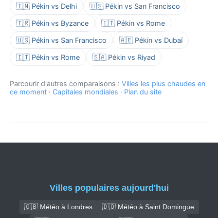
🇮🇳 Pékin vs Delhi
🇺🇸 Pékin vs San Francisco
🇹🇷 Pékin vs Byzance
🇮🇹 Pékin vs Rome
🇺🇸 Pékin vs San Francisco
🇦🇪 Pékin vs Dubaï
🇮🇹 Pékin vs Rome
🇸🇦 Pékin vs Riyad
Parcourir d'autres comparaisons :
Villes les plus chaudes en
ce moment
·
Capitales mondiales
·
Plan du site
Villes populaires aujourd'hui
🇬🇧 Météo à Londres
🇩🇴 Météo à Saint Domingue