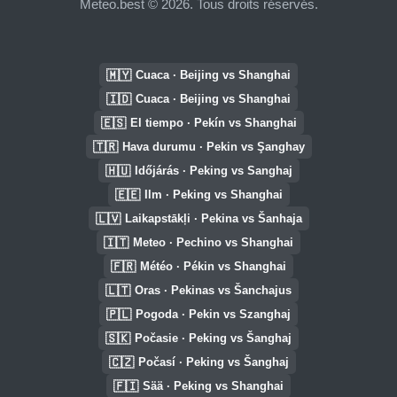
Meteo.best © 2026. Tous droits réservés.
🇲🇾
Cuaca · Beijing vs Shanghai
🇮🇩
Cuaca · Beijing vs Shanghai
🇪🇸
El tiempo · Pekín vs Shanghai
🇹🇷
Hava durumu · Pekin vs Şanghay
🇭🇺
Időjárás · Peking vs Sanghaj
🇪🇪
Ilm · Peking vs Shanghai
🇱🇻
Laikapstākļi · Pekina vs Šanhaja
🇮🇹
Meteo · Pechino vs Shanghai
🇫🇷
Météo · Pékin vs Shanghai
🇱🇹
Oras · Pekinas vs Šanchajus
🇵🇱
Pogoda · Pekin vs Szanghaj
🇸🇰
Počasie · Peking vs Šanghaj
🇨🇿
Počasí · Peking vs Šanghaj
🇫🇮
Sää · Peking vs Shanghai