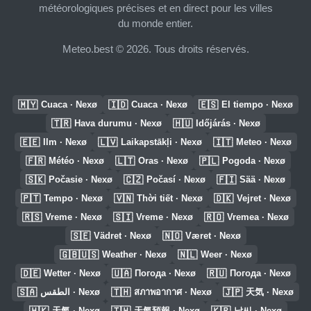
météorologiques précises et en direct pour les villes
du monde entier.
Meteo.best © 2026. Tous droits réservés.
🇲🇾
🇮🇩
🇪🇸
Cuaca · Nexø
Cuaca · Nexø
El tiempo · Nexø
🇹🇷
🇭🇺
Hava durumu · Nexø
Időjárás · Nexø
🇪🇪
🇱🇻
🇮🇹
Ilm · Nexø
Laikapstākļi · Nexø
Meteo · Nexø
🇫🇷
🇱🇹
🇵🇱
Météo · Nexø
Oras · Nexø
Pogoda · Nexø
🇸🇰
🇨🇿
🇫🇮
Počasie · Nexø
Počasí · Nexø
Sää · Nexø
🇵🇹
🇻🇳
🇩🇰
Tempo · Nexø
Thời tiết · Nexø
Vejret · Nexø
🇷🇸
🇸🇮
🇷🇴
Vreme · Nexø
Vreme · Nexø
Vremea · Nexø
🇸🇪
🇳🇴
Vädret · Nexø
Været · Nexø
🇬🇧🇺🇸
🇳🇱
Weather · Nexø
Weer · Nexø
🇩🇪
🇺🇦
🇷🇺
Wetter · Nexø
Погода · Nexø
Погода · Nexø
🇸🇦
🇹🇭
🇯🇵
الطقس · Nexø
สภาพอากาศ · Nexø
天気 · Nexø
🇭🇰
🇹🇼
🇰🇷
天氣 · Nexø
天氣預報 · Nexø
날씨 · Nexø