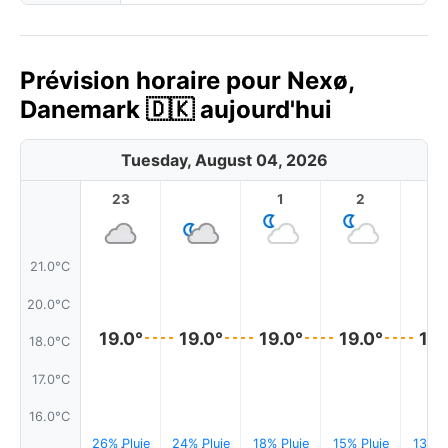
Prévision horaire pour Nexø,
Danemark 🇩🇰 aujourd'hui
Tuesday, August 04, 2026
23
1
2
3
21.0°C
20.0°C
19.0°
19.0°
19.0°
19.0°
19.
18.0°C
17.0°C
16.0°C
26% Pluie
24% Pluie
18% Pluie
15% Pluie
13% P