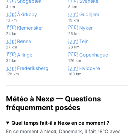
🇩🇰 Snogebæk
🇩🇰 Svaneke
4 km
8 km
🇩🇰 Åkirkeby
🇩🇰 Gudhjem
13 km
19 km
🇩🇰 Klemensker
🇩🇰 Nyker
24 km
25 km
🇩🇰 Rønne
🇩🇰 Tejn
27 km
28 km
🇩🇰 Allinge
🇩🇰 Copenhague
32 km
176 km
🇩🇰 Frederiksberg
🇩🇰 Hvidovre
178 km
180 km
Météo à Nexø — Questions
fréquemment posées
Quel temps fait-il à Nexø en ce moment ?
En ce moment à Nexø, Danemark, il fait 18°C avec