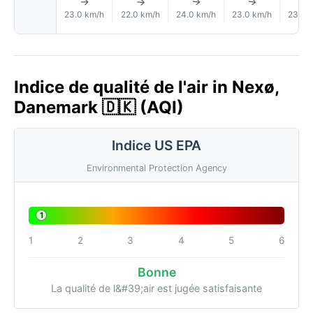
↑
↑
↑
↑
23.0 km/h
22.0 km/h
24.0 km/h
23.0 km/h
23.0 
Indice de qualité de l'air in Nexø,
Danemark 🇩🇰 (AQI)
Indice US EPA
Environmental Protection Agency
1
1
2
3
4
5
6
Bonne
La qualité de l&#39;air est jugée satisfaisante