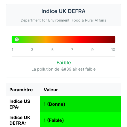
Indice UK DEFRA
Department for Environment, Food & Rural Affairs
1
1
3
5
7
9
10
Faible
La pollution de l&#39;air est faible
Paramètre
Valeur
Indice US
1 (Bonne)
EPA:
Indice UK
1 (Faible)
DEFRA: