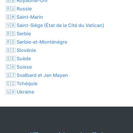
🇬🇧 Royaume-Uni
🇷🇺 Russie
🇸🇲 Saint-Marin
🇻🇦 Saint-Siège (État de la Cité du Vatican)
🇷🇸 Serbie
🇷🇸 Serbie-et-Monténégro
🇸🇮 Slovénie
🇸🇪 Suède
🇨🇭 Suisse
🇸🇯 Svalbard et Jan Mayen
🇨🇿 Tchéquie
🇺🇦 Ukraine