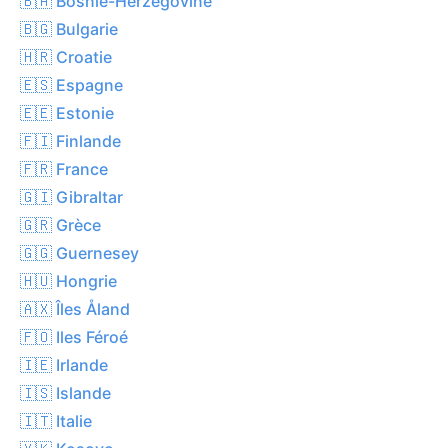
🇧🇦 Bosnie-Herzégovine
🇧🇬 Bulgarie
🇭🇷 Croatie
🇪🇸 Espagne
🇪🇪 Estonie
🇫🇮 Finlande
🇫🇷 France
🇬🇮 Gibraltar
🇬🇷 Grèce
🇬🇬 Guernesey
🇭🇺 Hongrie
🇦🇽 Îles Åland
🇫🇴 Iles Féroé
🇮🇪 Irlande
🇮🇸 Islande
🇮🇹 Italie