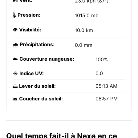
🌬️
Vent:
23.0 kph (87°)
🌡️
Pression:
1015.0 mb
👁️
Visibilité:
10.0 km
🌧️
Précipitations:
0.0 mm
☁️
Couverture nuageuse:
100%
☀️
Indice UV:
0.0
🌅
Lever du soleil:
05:13 AM
🌇
Coucher du soleil:
08:57 PM
Quel temps fait-il à Nexø en ce