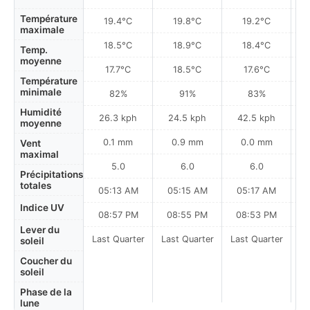
Température
19.4°C
19.8°C
19.2°C
maximale
18.5°C
18.9°C
18.4°C
Temp.
moyenne
17.7°C
18.5°C
17.6°C
Température
minimale
82%
91%
83%
Humidité
26.3 kph
24.5 kph
42.5 kph
moyenne
0.1 mm
0.9 mm
0.0 mm
Vent
maximal
5.0
6.0
6.0
Précipitations
totales
05:13 AM
05:15 AM
05:17 AM
Indice UV
08:57 PM
08:55 PM
08:53 PM
Lever du
Last Quarter
Last Quarter
Last Quarter
soleil
Coucher du
soleil
Phase de la
lune