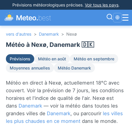
Prévisions météorologiques précises
.
Voir tous les pays
.
☰
Meteo.
best
🌐
vers d'autres
>
Danemark
>
Nexø
Météo à Nexø, Danemark 🇩🇰
Prévisions
Météo en août
Météo en septembre
Moyennes annuelles
Météo Danemark
Météo en direct à Nexø, actuellement 18°C avec
couvert. Voir la prévision de 7 jours, les conditions
horaires et l'indice de qualité de l'air. Nexø est
dans
Danemark
— voir la météo dans toutes les
grandes villes de
Danemark
, ou parcourir
les villes
les plus chaudes en ce moment
dans le monde.