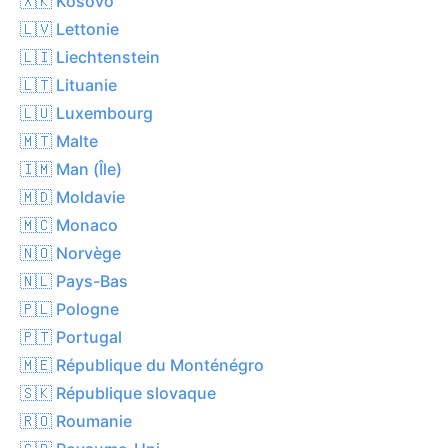
🇽🇰 Kosovo
🇱🇻 Lettonie
🇱🇮 Liechtenstein
🇱🇹 Lituanie
🇱🇺 Luxembourg
🇲🇹 Malte
🇮🇲 Man (Île)
🇲🇩 Moldavie
🇲🇨 Monaco
🇳🇴 Norvège
🇳🇱 Pays-Bas
🇵🇱 Pologne
🇵🇹 Portugal
🇲🇪 République du Monténégro
🇸🇰 République slovaque
🇷🇴 Roumanie