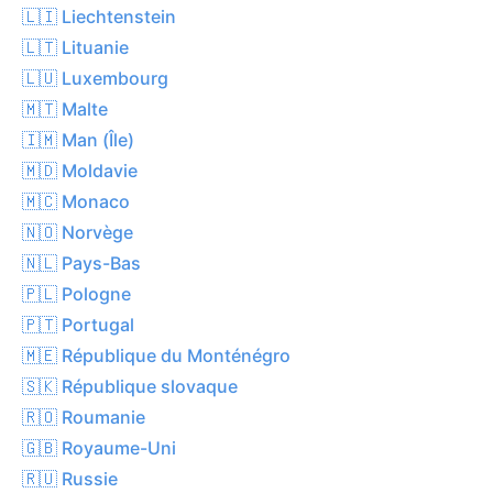
🇱🇮 Liechtenstein
🇱🇹 Lituanie
🇱🇺 Luxembourg
🇲🇹 Malte
🇮🇲 Man (Île)
🇲🇩 Moldavie
🇲🇨 Monaco
🇳🇴 Norvège
🇳🇱 Pays-Bas
🇵🇱 Pologne
🇵🇹 Portugal
🇲🇪 République du Monténégro
🇸🇰 République slovaque
🇷🇴 Roumanie
🇬🇧 Royaume-Uni
🇷🇺 Russie