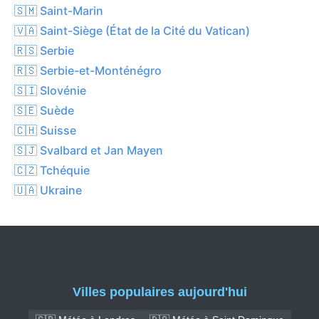
🇸🇲 Saint-Marin
🇻🇦 Saint-Siège (État de la Cité du Vatican)
🇷🇸 Serbie
🇷🇸 Serbie-et-Monténégro
🇸🇮 Slovénie
🇸🇪 Suède
🇨🇭 Suisse
🇸🇯 Svalbard et Jan Mayen
🇨🇿 Tchéquie
🇺🇦 Ukraine
Villes populaires aujourd'hui