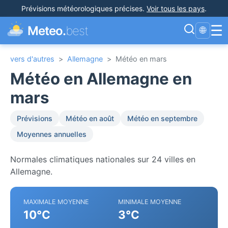
Prévisions météorologiques précises
.
Voir tous les pays
.
☰
Meteo.
best
🌐
vers d'autres
>
Allemagne
>
Météo en mars
Météo en Allemagne en
mars
Prévisions
Météo en août
Météo en septembre
Moyennes annuelles
Normales climatiques nationales sur 24 villes en
Allemagne.
MAXIMALE MOYENNE
MINIMALE MOYENNE
10°C
3°C