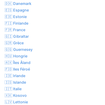
🇩🇰 Danemark
🇪🇸 Espagne
🇪🇪 Estonie
🇫🇮 Finlande
🇫🇷 France
🇬🇮 Gibraltar
🇬🇷 Grèce
🇬🇬 Guernesey
🇭🇺 Hongrie
🇦🇽 Îles Åland
🇫🇴 Iles Féroé
🇮🇪 Irlande
🇮🇸 Islande
🇮🇹 Italie
🇽🇰 Kosovo
🇱🇻 Lettonie