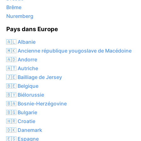
Brême
Nuremberg
Pays dans Europe
🇦🇱 Albanie
🇲🇰 Ancienne république yougoslave de Macédoine
🇦🇩 Andorre
🇦🇹 Autriche
🇯🇪 Bailliage de Jersey
🇧🇪 Belgique
🇧🇾 Biélorussie
🇧🇦 Bosnie-Herzégovine
🇧🇬 Bulgarie
🇭🇷 Croatie
🇩🇰 Danemark
🇪🇸 Espagne