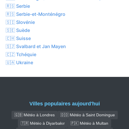
🇷🇸 Serbie
🇷🇸 Serbie-et-Monténégro
🇸🇮 Slovénie
🇸🇪 Suède
🇨🇭 Suisse
🇸🇯 Svalbard et Jan Mayen
🇨🇿 Tchéquie
🇺🇦 Ukraine
Villes populaires aujourd'hui
🇬🇧 Météo à Londres
🇩🇴 Météo à Saint Domingue
🇹🇷 Météo à Diyarbakır
🇵🇰 Météo à Multan