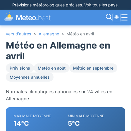
Prévisions météorologiques précises
.
Voir tous les pays
.
☰
Meteo.
best
🌐
vers d'autres
>
Allemagne
>
Météo en avril
Météo en Allemagne en
avril
Prévisions
Météo en août
Météo en septembre
Moyennes annuelles
Normales climatiques nationales sur 24 villes en
Allemagne.
MAXIMALE MOYENNE
MINIMALE MOYENNE
14°C
5°C