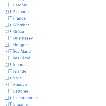
🇪🇪 Estonie
🇫🇮 Finlande
🇫🇷 France
🇬🇮 Gibraltar
🇬🇷 Grèce
🇬🇬 Guernesey
🇭🇺 Hongrie
🇦🇽 Îles Åland
🇫🇴 Iles Féroé
🇮🇪 Irlande
🇮🇸 Islande
🇮🇹 Italie
🇽🇰 Kosovo
🇱🇻 Lettonie
🇱🇮 Liechtenstein
🇱🇹 Lituanie