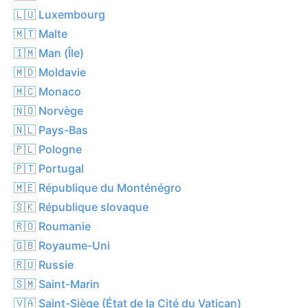
🇱🇺 Luxembourg
🇲🇹 Malte
🇮🇲 Man (Île)
🇲🇩 Moldavie
🇲🇨 Monaco
🇳🇴 Norvège
🇳🇱 Pays-Bas
🇵🇱 Pologne
🇵🇹 Portugal
🇲🇪 République du Monténégro
🇸🇰 République slovaque
🇷🇴 Roumanie
🇬🇧 Royaume-Uni
🇷🇺 Russie
🇸🇲 Saint-Marin
🇻🇦 Saint-Siège (État de la Cité du Vatican)